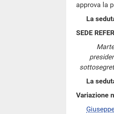
approva la p
La seduta
SEDE REFE
Marte
preside
sottosegreta
La sedut
Variazione 
Giusepp