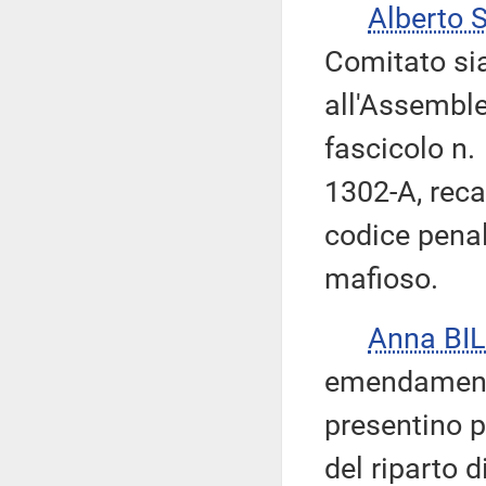
Alberto 
Comitato sia
all'Assemble
fascicolo n.
1302-A, reca
codice penal
mafioso.
Anna BI
emendamenti
presentino pr
del riparto 