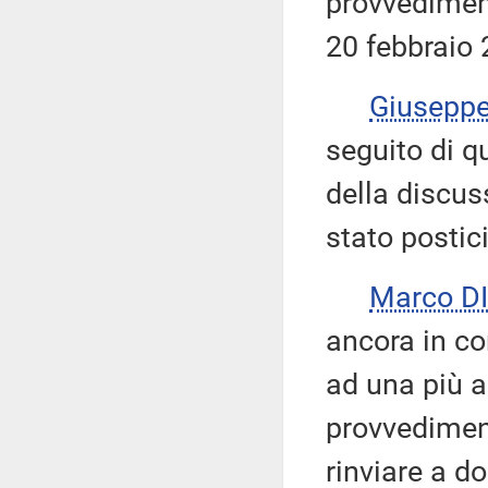
provvediment
20 febbraio 
Giusepp
seguito di q
della discu
stato postic
Marco D
ancora in cor
ad una più a
provvedimen
rinviare a d