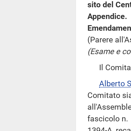
sito del Cen
Appendice.
Emendament
(Parere all'
(Esame e co
Il Comitato
Alberto 
Comitato sia
all'Assemble
fascicolo n.
1394-A, reca