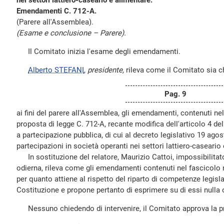
nei settori lattiero-caseario e alimentare.
Emendamenti C. 712-A.
(Parere all'Assemblea).
(Esame e conclusione – Parere).
Il Comitato inizia l'esame degli emendamenti.
Alberto STEFANI
,
presidente,
rileva come il Comitato sia 
Pag. 9
ai fini del parere all'Assemblea, gli emendamenti, contenuti nel
proposta di legge C. 712-A, recante modifica dell'articolo 4 del
a partecipazione pubblica, di cui al decreto legislativo 19 ago
partecipazioni in società operanti nei settori lattiero-caseario
In sostituzione del relatore, Maurizio Cattoi, impossibilitato
odierna, rileva come gli emendamenti contenuti nel fascicolo n.
per quanto attiene al rispetto del riparto di competenze legislat
Costituzione e propone pertanto di esprimere su di essi nulla 
Nessuno chiedendo di intervenire, il Comitato approva la pr