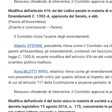
Nessuno chiedendo di intervenire, il Comitato approva la pro
Modifica dell'articolo 416-
ter
del codice penale in materia di v
Emendamenti C. 1302-A, approvata dal Senato, e abb.
(Parere all'Assemblea).
(Esame e conclusione – Parere).
Il Comitato inizia l'esame degli emendamenti.
Alberto STEFANI
,
presidente,
rileva come il Comitato sia c
parere all'Assemblea, gli emendamenti, contenuti nel fascicolo 
legge C. 1302-A, recante modifica dell'articolo 416-
ter
del codi
scambio politico-mafioso.
Anna BILOTTI
(M5S)
,
relatrice,
rileva come gli emendamenti
non presentino profili critici per quanto attiene al rispetto del
di cui all'articolo 117 della Costituzione e propone pertanto di
Nessuno chiedendo di intervenire, il Comitato approva la pro
Modifica dell'articolo 4 del testo unico in materia di società a 
decreto legislativo 19 agosto 2016, n. 175, concernente le par