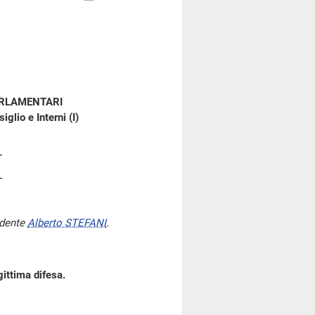
ARLAMENTARI
glio e Interni (I)
idente
Alberto STEFANI
.
gittima difesa.