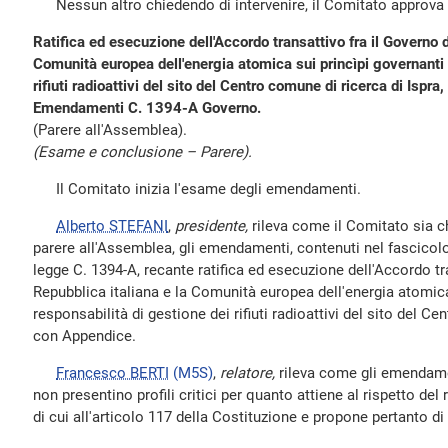
Nessun altro chiedendo di intervenire, il Comitato approva l
Ratifica ed esecuzione dell'Accordo transattivo fra il Governo d
Comunità europea dell'energia atomica sui princìpi governanti 
rifiuti radioattivi del sito del Centro comune di ricerca di Ispr
Emendamenti C. 1394-A Governo.
(Parere all'Assemblea).
(Esame e conclusione – Parere).
Il Comitato inizia l'esame degli emendamenti.
Alberto STEFANI
,
presidente,
rileva come il Comitato sia c
parere all'Assemblea, gli emendamenti, contenuti nel fascicolo
legge C. 1394-A, recante ratifica ed esecuzione dell'Accordo tr
Repubblica italiana e la Comunità europea dell'energia atomica
responsabilità di gestione dei rifiuti radioattivi del sito del Ce
con Appendice.
Francesco BERTI
(M5S)
,
relatore,
rileva come gli emendame
non presentino profili critici per quanto attiene al rispetto del
di cui all'articolo 117 della Costituzione e propone pertanto di