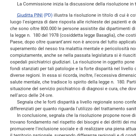
La Commissione inizia la discussione della risoluzione in t
Giuditta PINI
(PD)
illustra la risoluzione in titolo di cui è 
luogo l'esigenza di dare risposta alle richieste dei pazienti e d
che sono oltre 800.000 le persone assistite dai dipartimenti d
la legge n. 180 del 1978 (cosiddetta legge Basaglia), che costi
Paese, dopo oltre quarant'anni non è ancora del tutto applicata
superamento del nesso tra malattia mentale e pericolosità n
compiutamente, anche se nella passata legislatura si è riusciti
ospedali psichiatrici giudiziari. La risoluzione in oggetto pone
fondi stanziati per tali patologie e la forte disparità nel livello
diverse regioni. In essa si ricorda, inoltre, l'eccessiva dimensi
salute mentale, che tradisce lo spirito della legge n. 180. Par
situazione del servizio psichiatrico di diagnosi e cura, che d
nell'arco delle 24 ore.
Segnala che le forti disparità a livello regionale sono con
differenziati per quanto riguarda l'utilizzo del trattamento sani
In conclusione, segnala che la risoluzione propone nove dis
trovano fondamento nel rispetto dei bisogni e dei diritti dei mal
promuovere l'inclusione sociale e di realizzare una piena attua
il territorio nazionale, superando differenze regionali e di cond