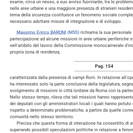
esame, circa un nesso, a suo avviso fuorviante, tra le problema
nelle aree urbane e una maggiore presenza di stranieri residenti
tema della sicurezza costituisce un fenomeno sociale comples
necessario adottare misure di integrazione e di sviluppo.
Massimo Enrico BARONI
(M5S)
richiama la sua personale 
partecipazione ad alcune missioni in aree urbane periferiche s
nell'ambito del lavoro della Commissione monocamerale d'inchi
propria zona di residenza,
Pag. 154
caratterizzata dalla presenza di campi Rom. In relazione all'o
ha interessato solo la parte conclusiva della legislatura, segnal
svolgimento di missioni in città lontane da Roma con la partec
Nello stesso tempo, rileva che tali missioni hanno rappresent
dei deputati con gli amministratori locali i quali hanno potut
rispetto a determinate problematiche, a partire da quelle conn
comunità nello stesso territorio.
Precisa che questa forma di interazione ha consentito di atti
superando possibili speculazioni politiche in relazione a feno