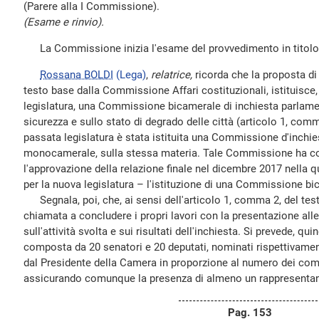
(Parere alla I Commissione).
(Esame e rinvio).
La Commissione inizia l'esame del provvedimento in titolo
Rossana BOLDI
(Lega)
,
relatrice,
ricorda che la proposta di
testo base dalla Commissione Affari costituzionali, istituisce, 
legislatura, una Commissione bicamerale di inchiesta parlamen
sicurezza e sullo stato di degrado delle città (articolo 1, comma
passata legislatura è stata istituita una Commissione d'inchie
monocamerale, sulla stessa materia. Tale Commissione ha con
l'approvazione della relazione finale nel dicembre 2017 nella qu
per la nuova legislatura – l'istituzione di una Commissione bica
Segnala, poi, che, ai sensi dell'articolo 1, comma 2, del te
chiamata a concludere i propri lavori con la presentazione all
sull'attività svolta e sui risultati dell'inchiesta. Si prevede, q
composta da 20 senatori e 20 deputati, nominati rispettivamen
dal Presidente della Camera in proporzione al numero dei comp
assicurando comunque la presenza di almeno un rappresentan
Pag. 153