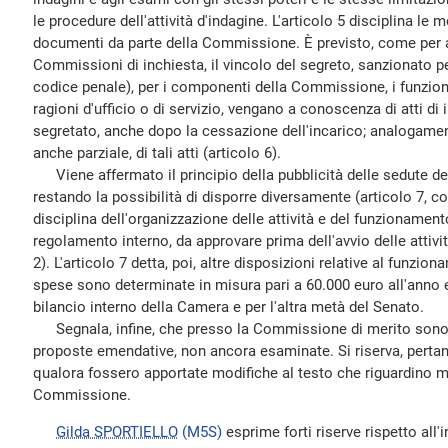
le procedure dell'attività d'indagine. L'articolo 5 disciplina le mo
documenti da parte della Commissione. È previsto, come per alt
Commissioni di inchiesta, il vincolo del segreto, sanzionato p
codice penale), per i componenti della Commissione, i funzionar
ragioni d'ufficio o di servizio, vengano a conoscenza di atti 
segretato, anche dopo la cessazione dell'incarico; analogament
anche parziale, di tali atti (articolo 6).
Viene affermato il principio della pubblicità delle sedute 
restando la possibilità di disporre diversamente (articolo 7,
disciplina dell'organizzazione delle attività e del funzioname
regolamento interno, da approvare prima dell'avvio delle attivi
2). L'articolo 7 detta, poi, altre disposizioni relative al funzi
spese sono determinate in misura pari a 60.000 euro all'anno 
bilancio interno della Camera e per l'altra metà del Senato.
Segnala, infine, che presso la Commissione di merito sono s
proposte emendative, non ancora esaminate. Si riserva, pertant
qualora fossero apportate modifiche al testo che riguardino m
Commissione.
Gilda SPORTIELLO
(M5S)
esprime forti riserve rispetto all'