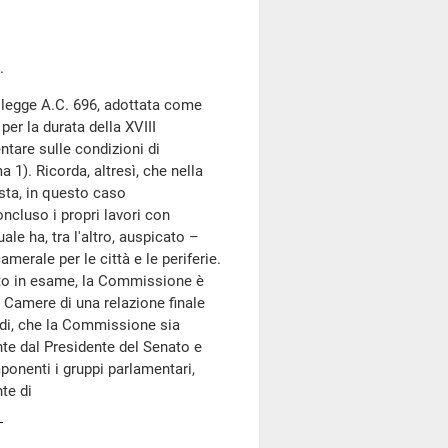
.
 legge A.C. 696, adottata come
per la durata della XVIII
tare sulle condizioni di
 1). Ricorda, altresì, che nella
sta, in questo caso
cluso i propri lavori con
ale ha, tra l'altro, auspicato –
merale per le città e le periferie.
sto in esame, la Commissione è
e Camere di una relazione finale
uindi, che la Commissione sia
te dal Presidente del Senato e
onenti i gruppi parlamentari,
te di