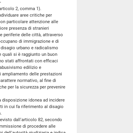
articolo 2, comma 1).
ividuare aree critiche per
 con particolare attenzione alle
iore presenza di stranieri
 periferie delle città, attraverso
si occupano di immigrazione e di
 disagio urbano e radicalismo
e quali si è raggiunto un buon
no stati affrontati con efficaci
l'abusivismo edilizio e
i ampliamento delle prestazioni
carattere normativo, al fine di
iche per la sicurezza per prevenire
a disposizione idonea ad incidere
 in cui fa riferimento al disagio
.
visto dall'articolo 82, secondo
ommissione di procedere alle
i dell'autorità giudiziaria e indica