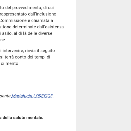
ito del provvedimento, di cui
o rappresentato dall'inclusione
enda Commissione è chiamata a
gestione determinate dall'esistenza
asilo, al di là delle diverse
one.
 intervenire, rinvia il seguito
i terrà conto dei tempi di
di merito.
idente
Marialucia LOREFICE
.
la della salute mentale.