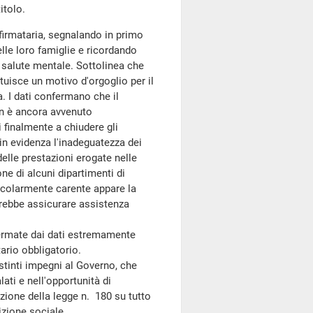
itolo.
cofirmataria, segnalando in primo
elle loro famiglie e ricordando
i salute mentale. Sottolinea che
tuisce un motivo d'orgoglio per il
. I dati confermano che il
on è ancora avvenuto
 finalmente a chiudere gli
 in evidenza l'inadeguatezza dei
 delle prestazioni erogate nelle
one di alcuni dipartimenti di
ticolarmente carente appare la
ovrebbe assicurare assistenza
fermate dai dati estremamente
tario obbligatorio.
tinti impegni al Governo, che
ati e nell'opportunità di
zione della legge n. 180 su tutto
izione sociale.