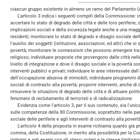
ciascun gruppo esistente in almeno un ramo del Parlamento (
L'articolo 3 indica i seguenti compiti della Commissione: ind
accertare lo stato di degrado delle città e delle loro periferie,
implicazioni sociali e della sicurezza legate anche a una magg
residenti; monitorare lo stato di degrado e disagio sociale delle
l'ausilio dei soggetti (istituzioni, associazioni, ed altri) che 
povertà; monitorare le connessioni che possono emergere tra
religioso; individuare proposte che provengono dalle città nell
livello di integrazione e dove il disagio sociale e la povertà so
interventi pubblici e privati; individuare le aree interessate dal
dell'occupazione abusiva di immobili; individuare programmi d
sociali di contrasto alla povertà; proporre interventi, anche di 
rimuovere le situazioni di degrado delle città e di attuare polit
fenomeni di reclutamento di terroristi e di radicalizzazione.
Evidenzia come l'articolo 3, per il suo contenuto, sia l'unic
sulle competenze della XII Commissione, soprattutto nelle parti
sociale delle periferie e agli interventi di contrasto alla povertà
L'articolo 4 della proposta in esame richiama quanto già pre
comma, della Costituzione, in merito alla possibilità per la C
indagini e agli esami con gli stessi poteri e le stesse limitazion