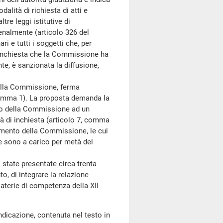
dalità di richiesta di atti e
re leggi istitutive di
enalmente (articolo 326 del
i e tutti i soggetti che, per
di inchiesta che la Commissione ha
e, è sanzionata la diffusione,
della Commissione, ferma
 comma 1). La proposta demanda la
nto della Commissione ad un
tà di inchiesta (articolo 7, comma
onamento della Commissione, le cui
e sono a carico per metà del
tate presentate circa trenta
o, di integrare la relazione
aterie di competenza della XII
indicazione, contenuta nel testo in