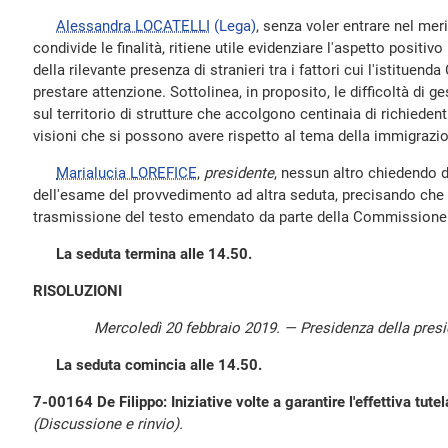
Alessandra LOCATELLI
(Lega)
, senza voler entrare nel mer
condivide le finalità, ritiene utile evidenziare l'aspetto positiv
della rilevante presenza di stranieri tra i fattori cui l'istitu
prestare attenzione. Sottolinea, in proposito, le difficoltà di 
sul territorio di strutture che accolgono centinaia di richiedenti 
visioni che si possono avere rispetto al tema della immigrazi
Marialucia LOREFICE
,
presidente
, nessun altro chiedendo di
dell'esame del provvedimento ad altra seduta, precisando che s
trasmissione del testo emendato da parte della Commissione 
La seduta termina alle 14.50.
RISOLUZIONI
Mercoledì 20 febbraio 2019. — Presidenza della pres
La seduta comincia alle 14.50.
7-00164 De Filippo: Iniziative volte a garantire l'effettiva tute
(Discussione e rinvio).