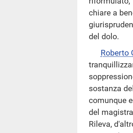
riformulato, 
chiare a ben
giurispruden
del dolo.
Roberto
tranquillizz
soppressione
sostanza del
comunque esc
del magistrat
Rileva, d'al