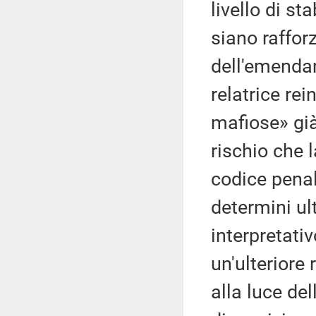
livello di st
siano raffor
dell'emenda
relatrice rei
mafiose» già
rischio che l
codice penal
determini ult
interpretati
un'ulteriore 
alla luce del