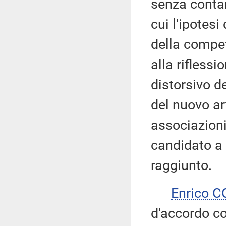
senza contar
cui l'ipotes
della compet
alla riflessi
distorsivo d
del nuovo ar
associazion
candidato a 
raggiunto.
Enrico 
d'accordo co