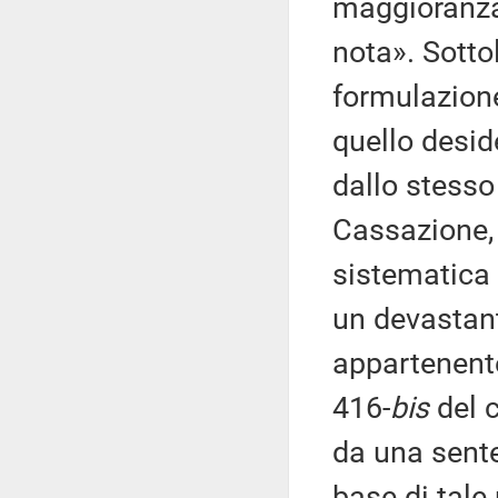
maggioranza 
nota». Sottol
formulazione
quello desid
dallo stesso
Cassazione, 
sistematica 
un devastante
appartenente
416-
bis
del c
da una sente
base di tale