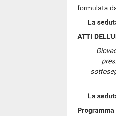
formulata dal
La seduta
ATTI DELL'
Gioved
pres
sottosegr
La sedut
Programma d