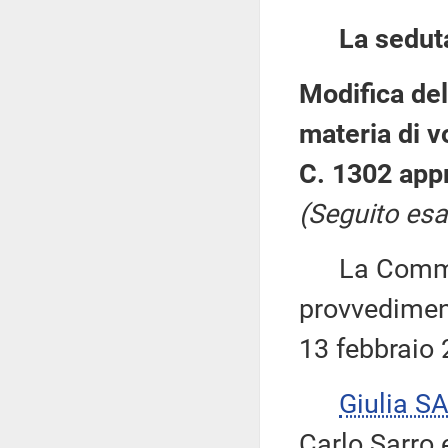
La sedut
Modifica del
materia di v
C. 1302 appr
(Seguito esa
La Commiss
provvediment
13 febbraio 
Giulia S
Carlo Sarro 