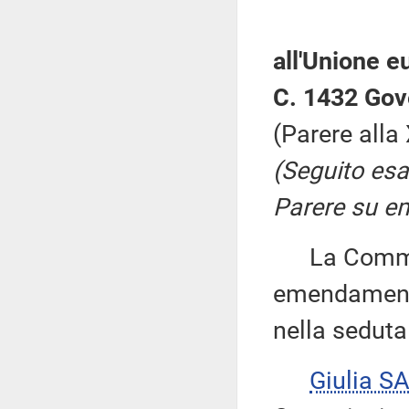
all'Unione 
C. 1432 Gov
(Parere all
(Seguito es
Parere su e
La Commiss
emendamenti
nella seduta 
Giulia S