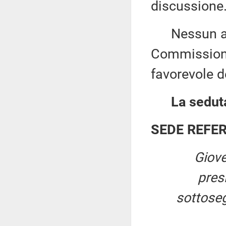
discussione
Nessun altr
Commissione
favorevole de
La seduta
SEDE REFE
Giove
pres
sottosegr