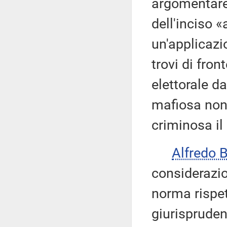
argomentare
dell'inciso 
un'applicazi
trovi di fron
elettorale d
mafiosa non 
criminosa il
Alfredo 
considerazion
norma rispet
giurisprude