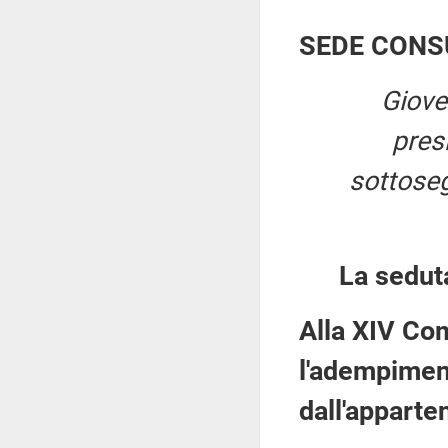
SEDE CONS
Giove
pres
sottosegr
La sedut
Alla XIV Co
l'adempiment
dall'apparten