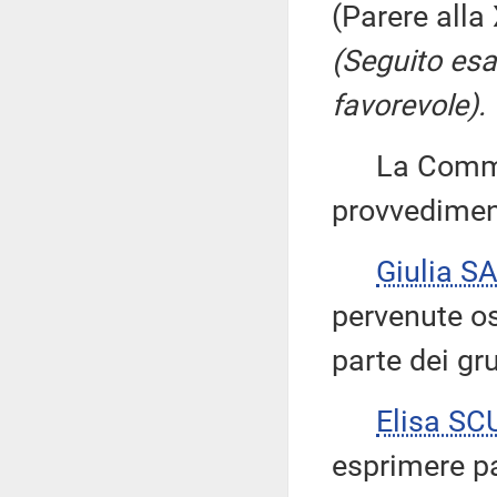
(Parere all
(Seguito es
favorevole).
La Commiss
provvedimenti
Giulia S
pervenute os
parte dei gr
Elisa S
esprimere pa