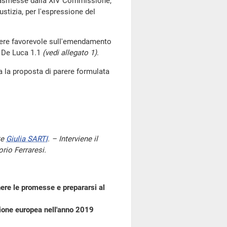
 trasmesse dalla XIV Commissione,
tizia, per l'espressione del
rere favorevole sull'emendamento
e De Luca 1.1
(vedi allegato 1)
.
la proposta di parere formulata
te
Giulia SARTI
. – Interviene il
orio Ferraresi.
re le promesse e prepararsi al
nione europea nell'anno 2019