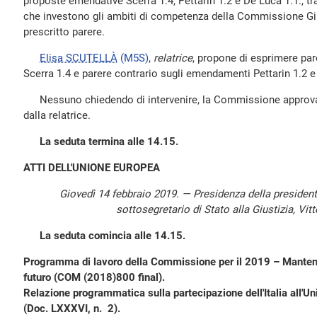
proposte emendative Scerra 1.4, Pettarin 1.2 e De Luca 1.1.,
che investono gli ambiti di competenza della Commissione Gius
prescritto parere.
Elisa SCUTELLÀ
(M5S)
,
relatrice
, propone di esprimere pa
Scerra 1.4 e parere contrario sugli emendamenti Pettarin 1.2 
Nessuno chiedendo di intervenire, la Commissione approva 
dalla relatrice.
La seduta termina alle 14.15.
ATTI DELL'UNIONE EUROPEA
Giovedì 14 febbraio 2019. — Presidenza della presiden
sottosegretario di Stato alla Giustizia, Vitt
La seduta comincia alle 14.15.
Programma di lavoro della Commissione per il 2019 – Mantene
futuro (COM (2018)800 final).
Relazione programmatica sulla partecipazione dell'Italia all'U
(Doc. LXXXVI, n. 2).