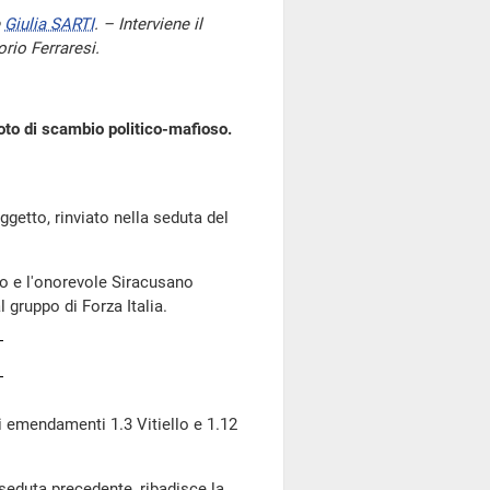
e
Giulia SARTI
. – Interviene il
orio Ferraresi.
oto di scambio politico-mafioso.
tto, rinviato nella seduta del
ro e l'onorevole Siracusano
 gruppo di Forza Italia.
 emendamenti 1.3 Vitiello e 1.12
a seduta precedente, ribadisce la