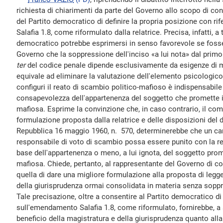
richiesta di chiarimenti da parte del Governo allo scopo di co
del Partito democratico di definire la propria posizione con r
Salafia 1.8, come riformulato dalla relatrice. Precisa, infatti, a 
democratico potrebbe esprimersi in senso favorevole se fosse
Governo che la soppressione dell'inciso «a lui nota» dal pri
ter
del codice penale dipende esclusivamente da esigenze di m
equivale ad eliminare la valutazione dell'elemento psicologico
configuri il reato di scambio politico-mafioso è indispensabile
consapevolezza dell'appartenenza del soggetto che promette i
mafiosa. Esprime la convinzione che, in caso contrario, il co
formulazione proposta dalla relatrice e delle disposizioni del 
Repubblica 16 maggio 1960, n. 570, determinerebbe che un can
responsabile di voto di scambio possa essere punito con la re
base dell'appartenenza o meno, a lui ignota, del soggetto pro
mafiosa. Chiede, pertanto, al rappresentante del Governo di co
quella di dare una migliore formulazione alla proposta di legg
della giurisprudenza ormai consolidata in materia senza soppr
Tale precisazione, oltre a consentire al Partito democratico d
sull'emendamento Salafia 1.8, come riformulato, fornirebbe, a 
beneficio della magistratura e della giurisprudenza quanto alla