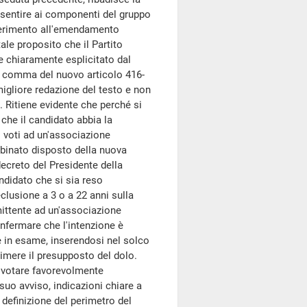
nsentire ai componenti del gruppo
iferimento all'emendamento
tale proposito che il Partito
 chiaramente esplicitato dal
mo comma del nuovo articolo 416-
igliore redazione del testo e non
. Ritiene evidente che perché si
 che il candidato abbia la
 voti ad un'associazione
mbinato disposto della nuova
decreto del Presidente della
didato che si sia reso
clusione a 3 o a 22 anni sulla
mittente ad un'associazione
nfermare che l'intenzione è
e in esame, inserendosi nel solco
imere il presupposto del dolo.
i votare favorevolmente
suo avviso, indicazioni chiare a
 definizione del perimetro del