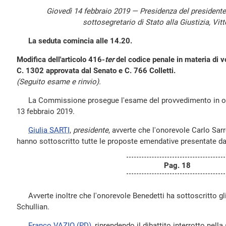
Giovedì 14 febbraio 2019 — Presidenza del president
sottosegretario di Stato alla Giustizia, Vitt
La seduta comincia alle 14.20.
Modifica dell'articolo 416-
ter
del codice penale in materia di v
C. 1302 approvata dal Senato e C. 766 Colletti.
(Seguito esame e rinvio).
La Commissione prosegue l'esame del provvedimento in ogge
13 febbraio 2019.
Giulia SARTI
,
presidente
, avverte che l'onorevole Carlo Sar
hanno sottoscritto tutte le proposte emendative presentate dal
Pag. 18
Avverte inoltre che l'onorevole Benedetti ha sottoscritto gli
Schullian.
Franco VAZIO
(PD)
, riprendendo il dibattito interrotto nell