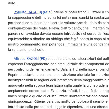
dolo.
Roberto CATALDI
(M5S)
ritiene di poter tranquillizzare il
la soppressione dell'inciso «a lui nota» non cambi la sostanza
potendosi comunque escludere la valutazione del dolo da parte 
configurazione del reato. Rileva, d'altro canto, che il mantenim
parere non avrebbe dovuto essere introdotto nel corso dell'es
equivarrebbe a ribadire un obbligo che è già posto in capo ai ma
nostro ordinamento, non potendosi immaginare una condanna d
la valutazione del dolo.
Alfredo BAZOLI
(PD)
si associa alle considerazioni del co
espresso l'atteggiamento non pregiudiziale dei componenti de
nei confronti dell'emendamento Salafia 1.8, nella nuova formul
Esprime tuttavia la personale convinzione che tale formulazio
incomprensibili le ragioni dell'intervento della maggioranza 
approvata nella scorsa legislatura sulla quale la giurispruden
ampiamente consolidato. Evidenzia, infatti, l'inutilità della pr
unico scopo è quello di cristallizzare un'interpretazione ormai
giurisprudenza. Ritiene, peraltro, molto pericoloso il sensibil
introdotto dalla proposta di legge in dipendenza di una circost