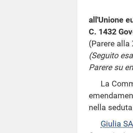
all'Unione 
C. 1432 Gov
(Parere all
(Seguito es
Parere su e
La Commiss
emendamenti
nella seduta 
Giulia S