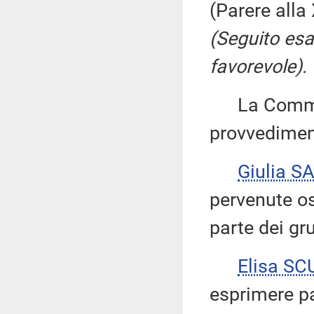
(Parere all
(Seguito es
favorevole).
La Commiss
provvedimenti
Giulia S
pervenute os
parte dei gr
Elisa S
esprimere pa