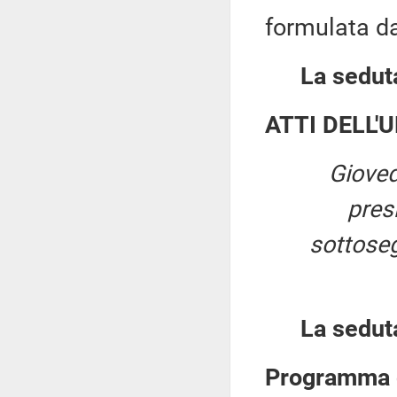
formulata dal
La seduta
ATTI DELL'
Gioved
pres
sottosegr
La sedut
Programma d