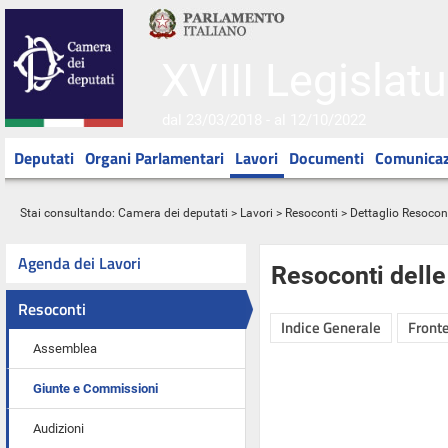
XVIII Legislatu
dal 23/03/2018 - al 12/10/2022
Deputati
Organi Parlamentari
Lavori
Documenti
Comunicaz
Stai consultando:
Camera dei deputati
>
Lavori
>
Resoconti
> Dettaglio Resocon
Agenda dei Lavori
Resoconti dell
Resoconti
Indice Generale
Fronte
Assemblea
Giunte e Commissioni
Audizioni