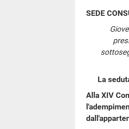
SEDE CONS
Giove
pres
sottosegr
La sedut
Alla XIV Co
l'adempiment
dall'apparten