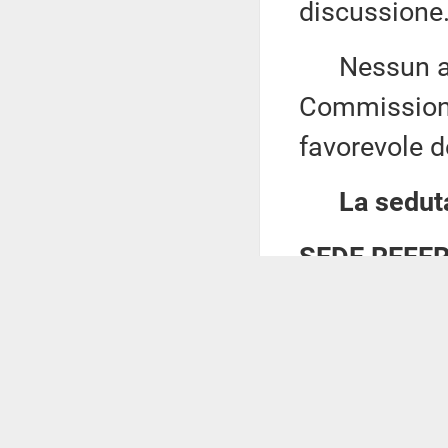
discussione
Nessun altr
Commissione
favorevole de
La seduta
SEDE REFE
Giove
pres
sottosegr