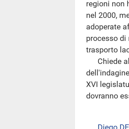
regioni non 
nel 2000, me
adoperate af
processo di 
trasporto la
Chiede alla 
dell'indagin
XVI legislat
dovranno ess
Diego D