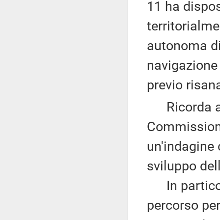
11 ha dispos
territorialm
autonoma di 
navigazione 
previo risa
Ricorda altr
Commissione
un'indagine 
sviluppo del
In particola
percorso per