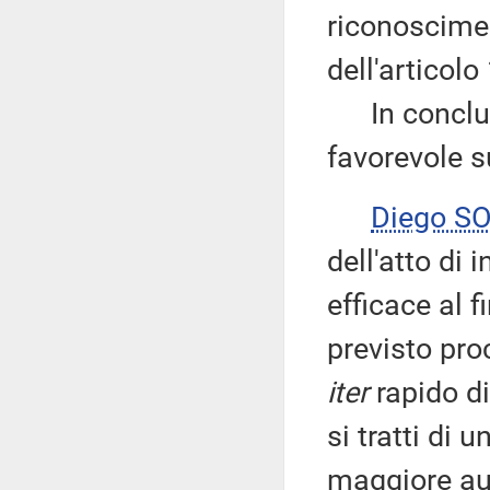
riconoscimen
dell'articol
In conclusi
favorevole s
Diego S
dell'atto di 
efficace al 
previsto pro
iter
rapido di
si tratti di u
maggiore aut