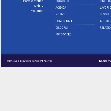
Portale storico
BIOGRAFIA
L'ISTITU
WebTv
AGENDA
LAVORI 
YouTube
NOTIZIE
LEGGI E
COMUNICATI
ATTUALI
DISCORSI
RELAZIO
FOTO/VIDEO
Social m
Camera dei deputati © Tutti i diritti riservati