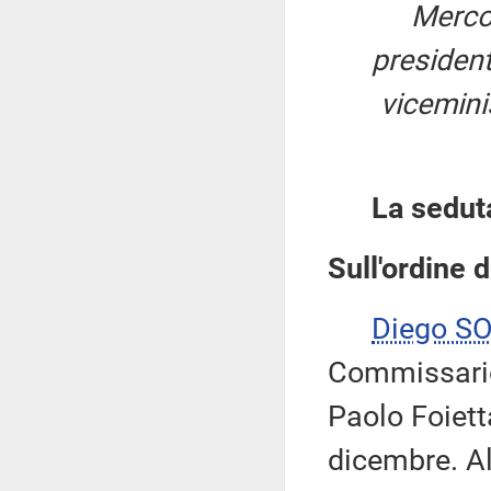
Merco
presiden
viceminis
La sedut
Sull'ordine d
Diego S
Commissario
Paolo Foiett
dicembre. A