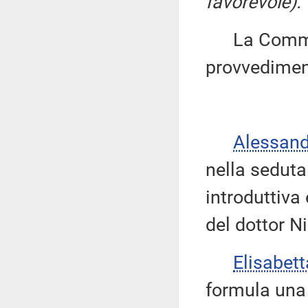
favorevole).
La Commiss
provvedimen
Alessan
nella seduta
introduttiva
del dottor N
Elisabet
formula una 