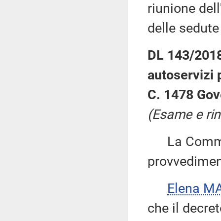
riunione dell
delle sedut
DL 143/2018:
autoservizi 
C. 1478 Gov
(Esame e rin
La Commiss
provvedimen
Elena M
che il decre