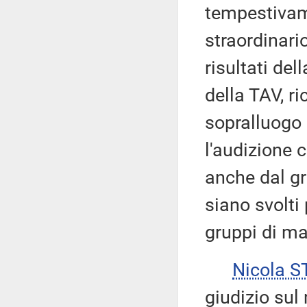
tempestivam
straordinario
risultati del
della TAV, ri
sopralluogo 
l'audizione c
anche dal gr
siano svolti 
gruppi di m
Nicola 
giudizio sul 