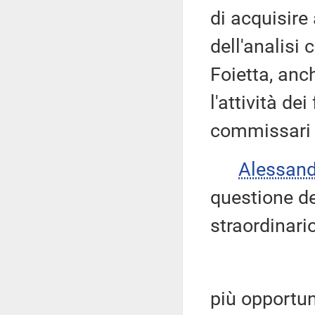
di acquisire
dell'analisi
Foietta, anch
l'attività de
commissari s
Alessan
questione d
straordinari
più opportu