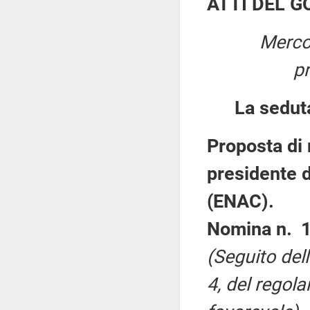
ATTI DEL 
Merco
p
La sedut
Proposta di
presidente d
(ENAC).
Nomina n. 1
(Seguito del
4, del regol