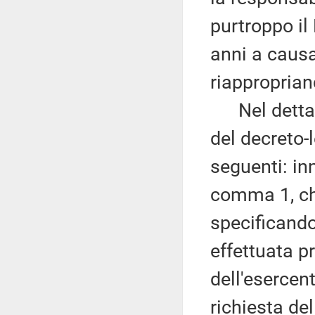
purtroppo il
anni a causa
riappropriand
Nel dettagl
del decreto-
seguenti: inn
comma 1, che
specificando
effettuata p
dell'esercent
richiesta de