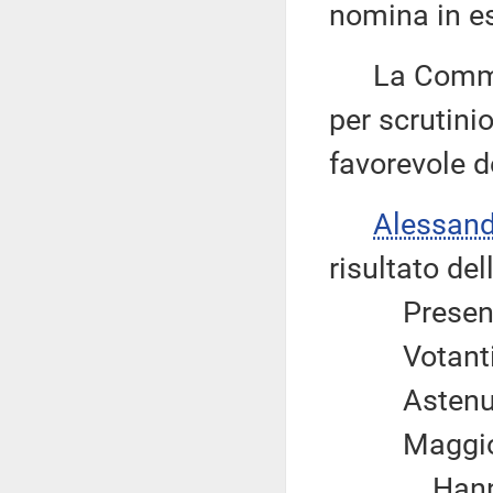
nomina in e
La Commiss
per scrutini
favorevole de
Alessan
risultato del
Prese
Votan
Asten
Maggi
Hanno 