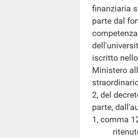
finanziaria s
parte dal fo
competenza d
dell'universi
iscritto nell
Ministero al
straordinario
2, del decre
parte, dall'a
1, comma 125
ritenuto