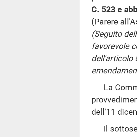
C. 523 e abb
(Parere all'
(Seguito del
favorevole co
dell'articolo
emendament
La Commiss
provvediment
dell'11 dice
Il sottose