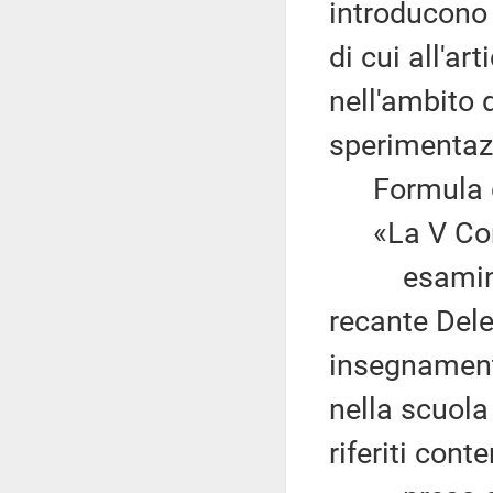
introducono 
di cui all'ar
nell'ambito 
sperimentaz
Formula qui
«La V Com
esaminata l
recante Dele
insegnament
nella scuol
riferiti cont