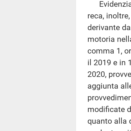
Evidenzia 
reca, inoltr
derivante da
motoria nella
comma 1, ora
il 2019 e in 
2020, provve
aggiunta all
provvedimen
modificate 
quanto alla 