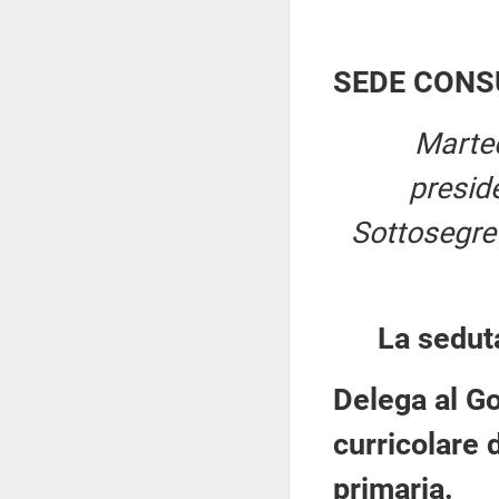
SEDE CONS
Marted
presid
Sottosegret
La sedut
Delega al G
curricolare 
primaria.