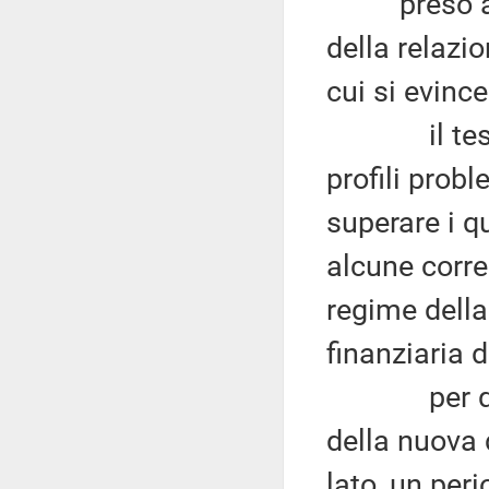
preso atto 
della relazio
cui si evince
il testo d
profili probl
superare i q
alcune corre
regime della
finanziaria 
per quanto
della nuova 
lato, un per