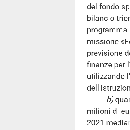
del fondo spe
bilancio tri
programma «F
missione «Fo
previsione d
finanze per 
utilizzando 
dell'istruzio
b)
quan
milioni di eu
2021 mediant