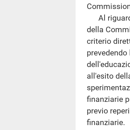
Commissione
Al riguardo
della Commis
criterio dire
prevedendo l
dell'educazi
all'esito del
sperimentazi
finanziarie p
previo reper
finanziarie.