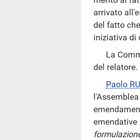
merito al fa
arrivato all
del fatto ch
iniziativa di
La Commiss
del relatore.
Paolo R
l'Assemblea 
emendamenti
emendative 
formulazion