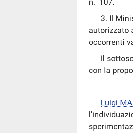
n. 107.
3. Il Minist
autorizzato 
occorrenti va
Il sottose
con la propo
Luigi M
l'individuazi
sperimentazi