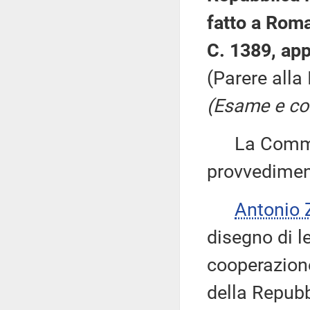
fatto a Roma
C. 1389, app
(Parere alla
(Esame e con
La Commiss
provvedimen
Antonio
disegno di le
cooperazione
della Repubb