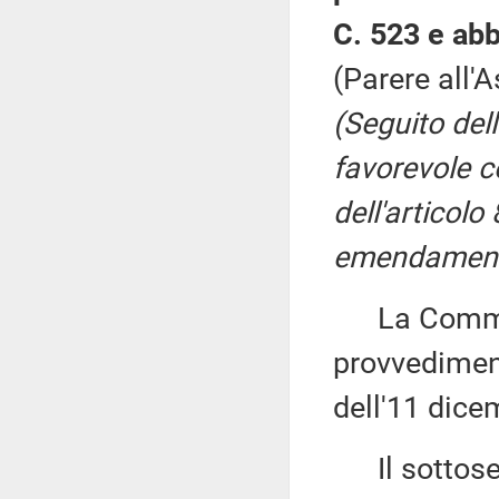
C. 523 e abb
(Parere all'
(Seguito del
favorevole co
dell'articolo
emendament
La Commiss
provvediment
dell'11 dice
Il sottose