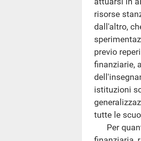
attuarsi in a
risorse stan
dall'altro, ch
sperimentaz
previo reper
finanziarie,
dell'insegna
istituzioni 
generalizza
tutte le scuo
Per quanto 
finanziaria,