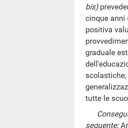
bis)
preveder
cinque anni 
positiva val
provvediment
graduale es
dell'educazi
scolastiche,
generalizza
tutte le scuo
Conseguen
seguente:
Ar