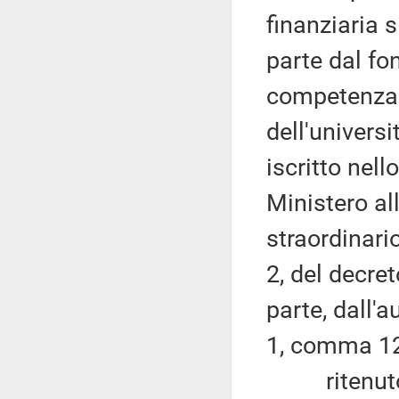
finanziaria s
parte dal fo
competenza d
dell'universi
iscritto nell
Ministero al
straordinario
2, del decre
parte, dall'a
1, comma 125
ritenuto