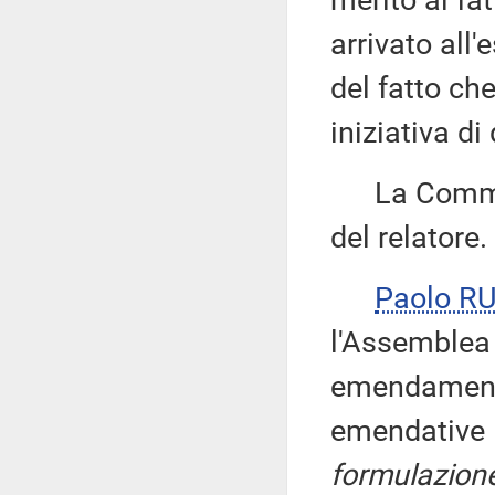
merito al fa
arrivato all
del fatto ch
iniziativa di
La Commiss
del relatore.
Paolo R
l'Assemblea 
emendamenti
emendative 
formulazion