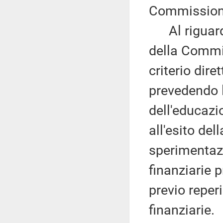
Commissione
Al riguardo
della Commis
criterio dire
prevedendo l
dell'educazi
all'esito del
sperimentazi
finanziarie p
previo reper
finanziarie.