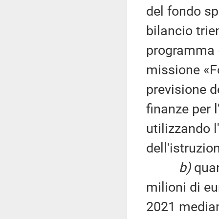
del fondo spe
bilancio tri
programma «F
missione «Fo
previsione d
finanze per 
utilizzando 
dell'istruzio
b)
quan
milioni di eu
2021 mediant