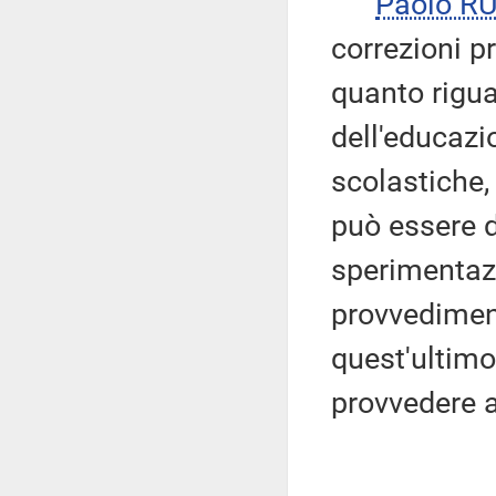
Paolo R
correzioni p
quanto rigua
dell'educazi
scolastiche,
può essere 
sperimentazi
provvediment
quest'ultimo
provvedere a