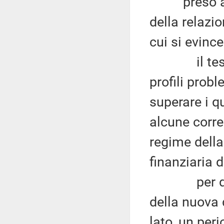
preso atto 
della relazio
cui si evince
il testo d
profili probl
superare i q
alcune corre
regime della
finanziaria 
per quanto
della nuova 
lato, un per