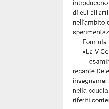
introducono 
di cui all'ar
nell'ambito 
sperimentaz
Formula qui
«La V Com
esaminata l
recante Dele
insegnament
nella scuol
riferiti cont