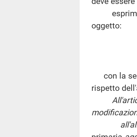
deve essere 
esprime su
oggetto:
con la segue
rispetto dell
All'art
modificazion
all'a