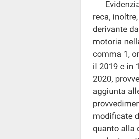
Evidenzia 
reca, inoltr
derivante da
motoria nella
comma 1, ora
il 2019 e in 
2020, provve
aggiunta all
provvedimen
modificate 
quanto alla 