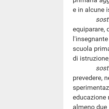
primaria
agg
e in alcune i
sosti
equiparare, 
l'insegnante
scuola prim
di istruzione
sosti
prevedere, ne
sperimentazi
educazione m
almeno due 