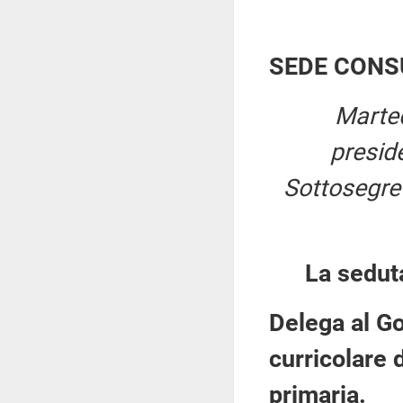
SEDE CONS
Marted
presid
Sottosegret
La sedut
Delega al G
curricolare 
primaria.