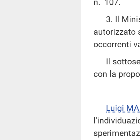
n. 107.
3. Il Minist
autorizzato 
occorrenti va
Il sottose
con la propo
Luigi M
l'individuazi
sperimentazi