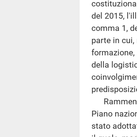
costituziona
del 2015, l'i
comma 1, del
parte in cui,
formazione, 
della logist
coinvolgimen
predisposizi
Rammenta al
Piano naziona
stato adotta