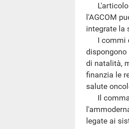
L'articolo
l'AGCOM può
integrate la
I commi da 
dispongono l
di natalità, 
finanzia le r
salute oncol
Il comma 5
l'ammoderna
legate ai si