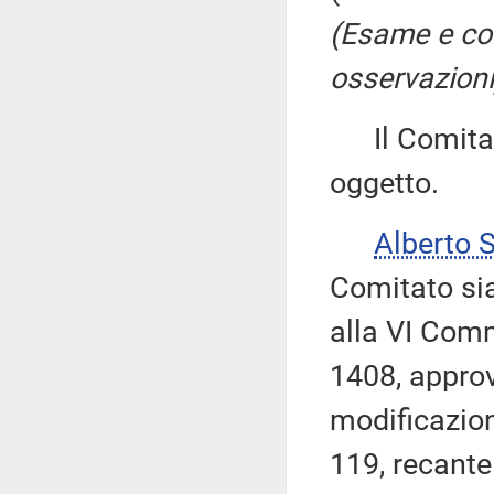
(Esame e co
osservazioni
Il Comitato
oggetto.
Alberto 
Comitato sia
alla VI Comm
1408, approv
modificazion
119, recante