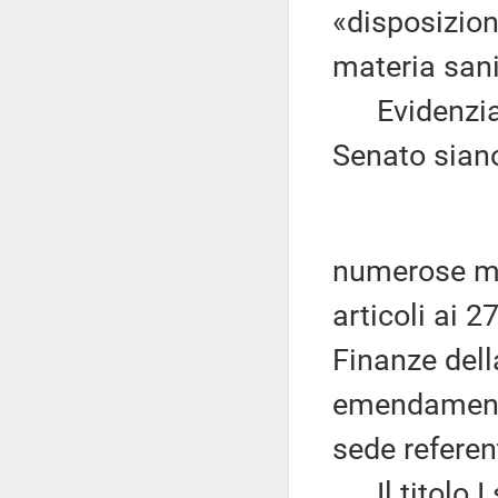
«disposizioni
materia sani
Evidenzia q
Senato sian
numerose mod
articoli ai 
Finanze dell
emendamenti
sede referen
Il titolo I 