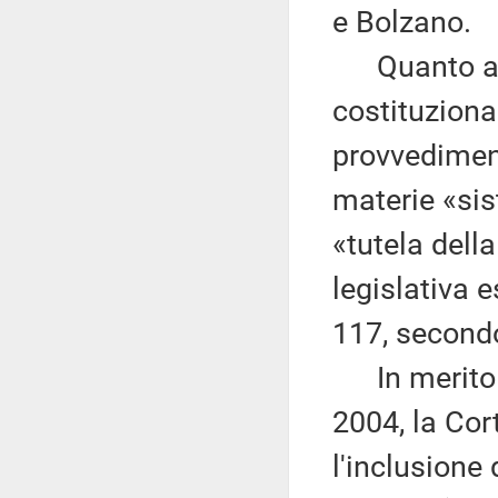
e Bolzano.
Quanto al r
costituziona
provvediment
materie «sis
«tutela dell
legislativa e
117, second
In merito ri
2004, la Cor
l'inclusione 