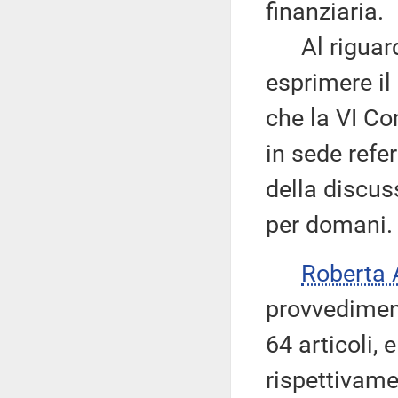
finanziaria.
Al riguardo
esprimere il
che la VI C
in sede refe
della discus
per domani.
Roberta
provvedimen
64 articoli, 
rispettivame