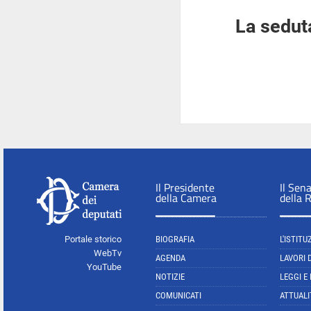
La seduta
Il Presidente
Il Sen
della Camera
della 
Portale storico
BIOGRAFIA
L'ISTITU
WebTv
AGENDA
LAVORI 
YouTube
NOTIZIE
LEGGI E
COMUNICATI
ATTUALI