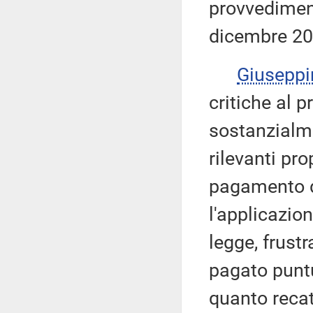
provvediment
dicembre 20
Giusepp
critiche al 
sostanzialme
rilevanti pro
pagamento de
l'applicazion
legge, frust
pagato puntu
quanto recat