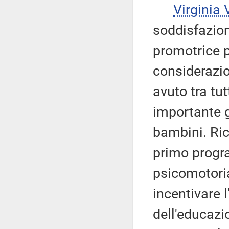
Virginia
soddisfazion
promotrice p
considerazi
avuto tra tut
importante ga
bambini. Ric
primo progra
psicomotoria
incentivare 
dell'educazio