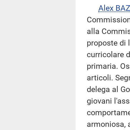
Alex BA
Commissione
alla Commiss
proposte di 
curricolare 
primaria. Os
articoli. Seg
delega al Go
giovani l'as
comportamenti
armoniosa, a