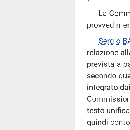
La Commiss
provvedimen
Sergio B
relazione al
prevista a p
secondo quan
integrato dai
Commissione
testo unific
quindi conto