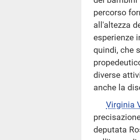
dei bambini 
percorso fo
all'altezza 
esperienze in
quindi, che 
propedeutico 
diverse atti
anche la dis
Virginia
precisazione
deputata Ros