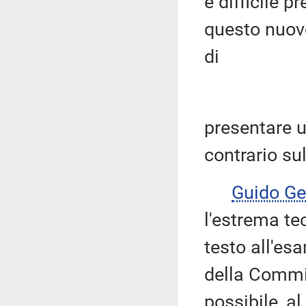
è difficile 
questo nuovo
di
presentare u
contrario su
Guido G
l'estrema te
testo all'es
della Commis
possibile, al