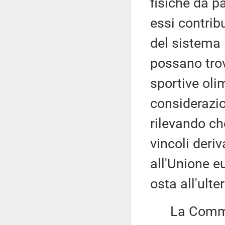
fisiche da p
essi contribu
del sistema 
possano trov
sportive oli
considerazio
rilevando ch
vincoli deriv
all'Unione e
osta all'ult
La Commiss