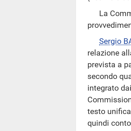
La Commiss
provvedimen
Sergio B
relazione al
prevista a p
secondo quan
integrato dai
Commissione
testo unific
quindi conto