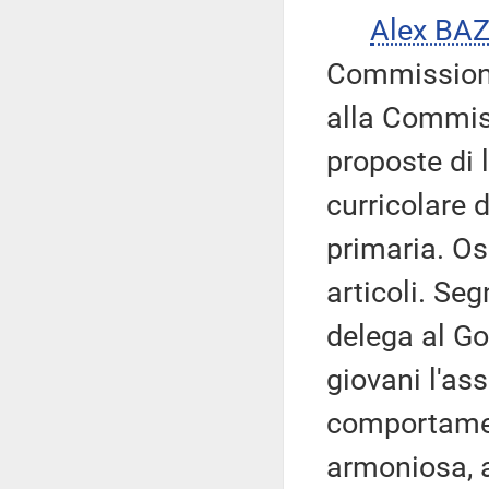
Alex BA
Commissione
alla Commiss
proposte di 
curricolare 
primaria. Os
articoli. Seg
delega al Go
giovani l'as
comportamenti
armoniosa, a