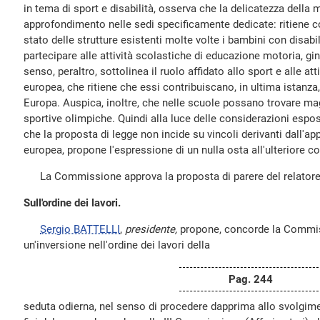
in tema di sport e disabilità, osserva che la delicatezza della 
approfondimento nelle sedi specificamente dedicate: ritiene 
stato delle strutture esistenti molte volte i bambini con disabili
partecipare alle attività scolastiche di educazione motoria, ginn
senso, peraltro, sottolinea il ruolo affidato allo sport e alle att
europea, che ritiene che essi contribuiscano, in ultima istanza,
Europa. Auspica, inoltre, che nelle scuole possano trovare mag
sportive olimpiche. Quindi alla luce delle considerazioni espos
che la proposta di legge non incide su vincoli derivanti dall'app
europea, propone l'espressione di un nulla osta all'ulteriore 
La Commissione approva la proposta di parere del relatore
Sull'ordine dei lavori.
Sergio BATTELLI
,
presidente,
propone, concorde la Commis
un'inversione nell'ordine dei lavori della
Pag. 244
seduta odierna, nel senso di procedere dapprima allo svolgime