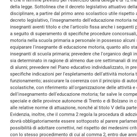
e che il termine previsto per l'esercizio della delega è di 12 me
della legge. Sottolinea che il decreto legislativo attuativo dell
disciplinare, a partire dal primo anno scolastico utile rispetto a
decreto legislativo, l'insegnamento dell'educazione motoria ne
insegnanti aventi titolo e che l'articolo fissa anche i seguenti pri
a seguito di superamento di specifiche procedure concorsuali
motoria nella scuola primaria a personale in possesso alcuni s
equiparare l'insegnante di educazione motoria, quanto allo st
insegnanti di scuola primaria; prevedere che l'organico degli 
sia determinato in ragione di almeno due ore settimanali di 
di alunni; prevedere nel Piano educativo individualizzato, in pre
specifiche indicazioni per l'espletamento dell'attività motoria 
funzionamento; assicurare la coerenza con il principio di auton
scolastiche, con riferimento all'organizzazione delle attività e 
dell'insegnamento dell'educazione motoria; far salve le compet
speciale e delle province autonome di Trento e di Bolzano in co
alle relative norme di attuazione, nonché al titolo V della par
Evidenzia, inoltre, che il comma 2 regola la procedura di adozi
dovrà obbligatoriamente essere sottoposto al parere parlamen
possibilità di adottare correttivi, nel rispetto dei medesimi criter
con lo stesso procedimento di cui al comma 2, entro due anni d