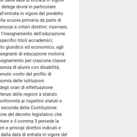
si dalla data di entrata in vigore
a delega dovrà in particolare
ll'entrata in vigore del predetto
lla scuola primaria da parte di
ncipi e criteri direttivi: riservare,
, l'insegnamento dell'educazione
pecifici titoli accademici;
ato giuridico ed economico, agli
insegnanti di educazione motoria
insegnamento per ciascuna classe
senza di alunni con disabilità,
tenuto conto del profilo di
omia delle istituzioni
degli orari di effettuazione
enze delle regioni a statuto
nformità ai rispettivi statuti e
te seconda della Costituzione.
one del decreto legislativo che
tare e il comma 3 prevede la
i e principi direttivi indicati e
alla data di entrata in vigore del