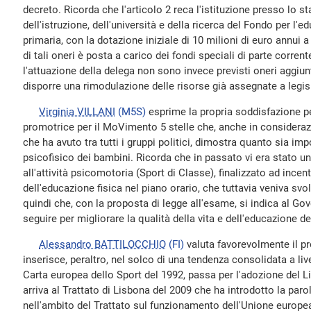
decreto. Ricorda che l'articolo 2 reca l'istituzione presso lo s
dell'istruzione, dell'università e della ricerca del Fondo per l
primaria, con la dotazione iniziale di 10 milioni di euro annui 
di tali oneri è posta a carico dei fondi speciali di parte corr
l'attuazione della delega non sono invece previsti oneri aggiunt
disporre una rimodulazione delle risorse già assegnate a legis
Virginia VILLANI
(M5S)
esprime la propria soddisfazione pe
promotrice per il MoVimento 5 stelle che, anche in considera
che ha avuto tra tutti i gruppi politici, dimostra quanto sia impo
psicofisico dei bambini. Ricorda che in passato vi era stato
all'attività psicomotoria (Sport di Classe), finalizzato ad incen
dell'educazione fisica nel piano orario, che tuttavia veniva sv
quindi che, con la proposta di legge all'esame, si indica al Gov
seguire per migliorare la qualità della vita e dell'educazione d
Alessandro BATTILOCCHIO
(FI)
valuta favorevolmente il pr
inserisce, peraltro, nel solco di una tendenza consolidata a liv
Carta europea dello Sport del 1992, passa per l'adozione del L
arriva al Trattato di Lisbona del 2009 che ha introdotto la paro
nell'ambito del Trattato sul funzionamento dell'Unione europea