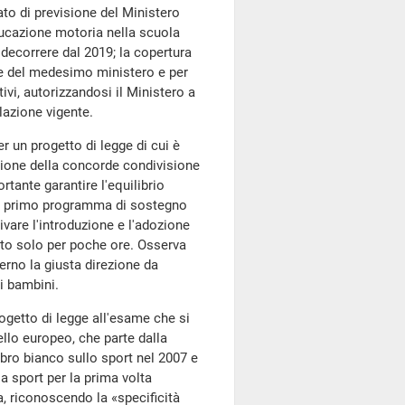
tato di previsione del Ministero
'educazione motoria nella scuola
a decorrere dal 2019; la copertura
ente del medesimo ministero e per
ivi, autorizzandosi il Ministero a
lazione vigente.
r un progetto di legge di cui è
zione della concorde condivisione
rtante garantire l'equilibrio
 un primo programma di sostegno
tivare l'introduzione e l'adozione
olto solo per poche ore. Osserva
erno la giusta direzione da
ei bambini.
ogetto di legge all'esame che si
ello europeo, che parte dalla
ibro bianco sullo sport nel 2007 e
la sport per la prima volta
, riconoscendo la «specificità