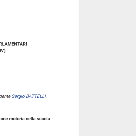
ARLAMENTARI
IV)
idente
Sergio BATTELLI
.
zione motoria nella scuola