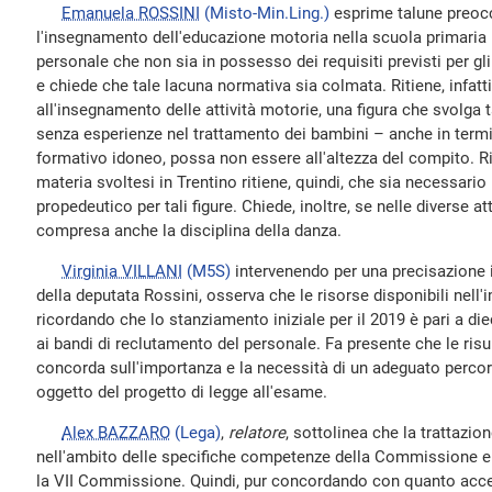
Emanuela ROSSINI
(Misto-Min.Ling.)
esprime talune preocc
l'insegnamento dell'educazione motoria nella scuola primaria 
personale che non sia in possesso dei requisiti previsti per gl
e chiede che tale lacuna normativa sia colmata. Ritiene, infatti
all'insegnamento delle attività motorie, una figura che svolga t
senza esperienze nel trattamento dei bambini – anche in termi
formativo idoneo, possa non essere all'altezza del compito. R
materia svoltesi in Trentino ritiene, quindi, che sia necessari
propedeutico per tali figure. Chiede, inoltre, se nelle diverse a
compresa anche la disciplina della danza.
Virginia VILLANI
(M5S)
intervenendo per una precisazione i
della deputata Rossini, osserva che le risorse disponibili nell
ricordando che lo stanziamento iniziale per il 2019 è pari a die
ai bandi di reclutamento del personale. Fa presente che le ris
concorda sull'importanza e la necessità di un adeguato percor
oggetto del progetto di legge all'esame.
Alex BAZZARO
(Lega)
,
relatore
, sottolinea che la trattazi
nell'ambito delle specifiche competenze della Commissione e
la VII Commissione. Quindi, pur concordando con quanto acce