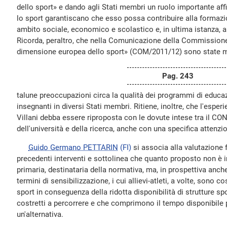
dello sport» e dando agli Stati membri un ruolo importante affi
lo sport garantiscano che esso possa contribuire alla formazio
ambito sociale, economico e scolastico e, in ultima istanza, a
Ricorda, peraltro, che nella Comunicazione della Commissione
dimensione europea dello sport» (COM/2011/12) sono state m
Pag. 243
talune preoccupazioni circa la qualità dei programmi di educazi
insegnanti in diversi Stati membri. Ritiene, inoltre, che l'espe
Villani debba essere riproposta con le dovute intese tra il CONI
dell'università e della ricerca, anche con una specifica attenzion
Guido Germano PETTARIN
(FI)
si associa alla valutazione 
precedenti interventi e sottolinea che quanto proposto non è 
primaria, destinataria della normativa, ma, in prospettiva anch
termini di sensibilizzazione, i cui allievi-atleti, a volte, sono co
sport in conseguenza della ridotta disponibilità di strutture sp
costretti a percorrere e che comprimono il tempo disponibile pe
un'alternativa.