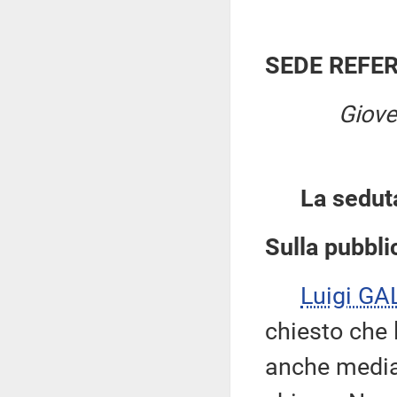
SEDE REFE
Giove
La sedut
Sulla pubblic
Luigi GA
chiesto che 
anche median