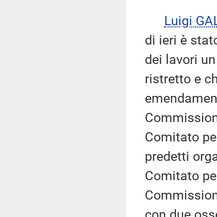
Luigi GA
di ieri è st
dei lavori u
ristretto e 
emendamenti,
Commissioni
Comitato per
predetti org
Comitato per
Commissione 
con due oss