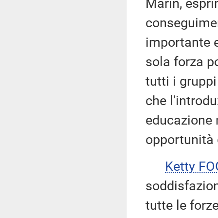
Marin, espri
conseguiment
importante 
sola forza po
tutti i grup
che l'introd
educazione m
opportunità 
Ketty FO
soddisfazion
tutte le forz