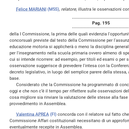
Felice MARIANI
(M5S)
,
relatore,
illustra le osservazioni co
Pag. 195
della I Commissione, la prima delle quali evidenzia l'opportunit
concorsuali previste dal testo della Commissione per l'assun
educazione motoria si applicherà o meno la disciplina generale
per l'insegnamento nella scuola primaria ovvero almeno di spe
cui si intende ricorrere: ad esempio, per titoli ed esami o per
osservazione suggerisce di prevedere l'intesa con la Conferen
decreto legislativo, in luogo del semplice parere della stessa,
base.
Considerato che la Commissione ha programmato di conclud
oggi e che non c’è il tempo per riflettere sulle osservazioni de
cosa migliore sia rinviare la valutazione delle stesse alla fase
provvedimento in Assemblea.
Valentina APREA
(FI)
concorda con il relatore sul fatto che
Commissione Affari costituzionali necessitano di un approf
eventualmente recepite in Assemblea.