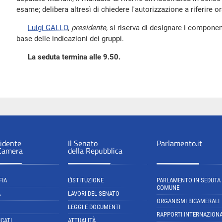
esame; delibera altresì di chiedere l'autorizzazione a riferire o
Luigi GALLO
,
presidente,
si riserva di designare i componen
base delle indicazioni dei gruppi.
La seduta termina alle 9.50.
sidente
Il Senato
Parlamento.it
 Camera
della Repubblica
FIA
L'ISTITUZIONE
PARLAMENTO IN SEDUTA
COMUNE
A
LAVORI DEL SENATO
ORGANISMI BICAMERALI
LEGGI E DOCUMENTI
RAPPORTI INTERNAZIONA
CATI
ATTUALITÀ