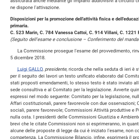
assicurata anche mediante gli impianti audiovisivi a circuito 
ne dispone l'attivazione.
Disposizioni per la promozione dell'attività fisica e dell'educa
primaria.
C. 523 Marin, C. 784 Vanessa Cattoi, C. 914 Villani, C. 1221
(Seguito dell'esame e conclusione – Conferimento del mandato
La Commissione prosegue l'esame del provvedimento, rinviat
5 dicembre 2018.
Luigi GALLO
,
presidente
, ricorda che nella seduta di ieri 
per il seguito dei lavori un testo unificato elaborato dal Comi
stati proposti emendamenti, lo stesso testo è stato inviato a
sede consultiva e al Comitato per la legislazione. Avverte quin
espressi nel modo seguente: Comitato per la legislazione, nu
Affari costituzionali, parere favorevole con due osservazioni;
sociali, parere favorevole; Commissioni Attività produttive e P
nulla osta. I presidenti delle Commissioni Giustizia e Ambien
brevi che le citate Commissioni non si esprimeranno, in quanto 
alcune delle proposte di legge da cui è iniziato l'esame, non c
competenza. La Commissione Bilancio, infine, esprimerà il pro