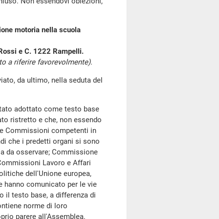
chiuso. Non essendovi obiezioni,
zione motoria nella scuola
 Rossi e C. 1222 Rampelli.
 a riferire favorevolmente).
o, da ultimo, nella seduta del
è stato adottato come testo base
tato ristretto e che, non essendo
lle Commissioni competenti in
di che i predetti organi si sono
lla da osservare; Commissione
 Commissioni Lavoro e Affari
olitiche dell'Unione europea,
te hanno comunicato per le vie
il testo base, a differenza di
ontiene norme di loro
prio parere all'Assemblea.