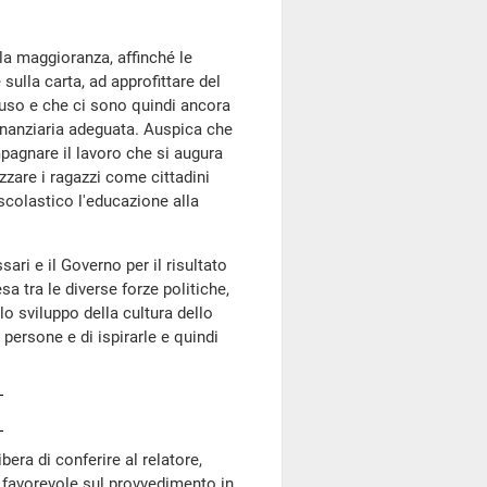
la maggioranza, affinché le
ulla carta, ad approfittare del
luso e che ci sono quindi ancora
inanziaria adeguata. Auspica che
pagnare il lavoro che si augura
izzare i ragazzi come cittadini
scolastico l'educazione alla
sari e il Governo per il risultato
 tra le diverse forze politiche,
o sviluppo della cultura dello
persone e di ispirarle e quindi
ra di conferire al relatore,
o favorevole sul provvedimento in