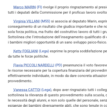
Marco MARIN
(FI)
rivolge il proprio ringraziamento al presi
tutti i deputati della Commissione per il proficuo lavoro svolto
Virginia VILLANI
(M5S)
si associa al deputato Marin, espr
conseguimento di un risultato che giudica importante e che n
sola forza politica, ma frutto del costruttivo lavoro di tutti i 
Sottolinea che l'introduzione dell'insegnamento qualificato di 
i bambini migliori opportunità di un sano sviluppo psico-fisico
Ketty FOGLIANI
(Lega)
esprime la propria soddisfazione per
da tutte le forze politiche.
Flavia PICCOLI NARDELLI
(PD)
preannuncia il voto favorev
le risorse necessarie per la copertura finanziaria del provve
effettivamente individuate, in modo da dare concreta attuazion
provvedimento.
Vanessa CATTOI
(Lega)
, dopo aver ringraziato tutti i colle
sottolinea la rilevanza di questo provvedimento sulla scuola, 
le necessità degli alunni, e non solo quelle del personale, senz
esigenze dei bambini diversamente abili, che sono tenute in c