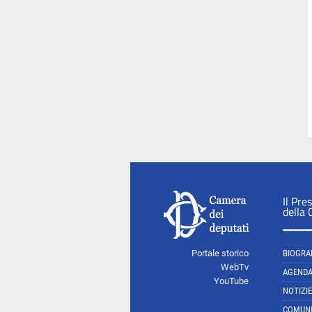
Il Pre
della
Portale storico
BIOGRA
WebTv
AGEND
YouTube
NOTIZIE
COMUNI