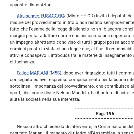
apposite disposizioni.
Alessandro FUSACCHIA
(Misto-+E-CD) invita i deputati del
misure del provvedimento in titolo non restino semplicemente s
fatto che l'esame della legge di bilancio non si è ancora conc
margini per far adottare norme che assicurino una copertura f
un impegno altrettanto condiviso di tutti i gruppi possa accom
cominci presto in vista di una legge che, al fine di responsabil
attivi e consapevoli, introduca tra le materie di insegnamento 
cittadinanza.
Felice MARIANI
(M5S)
, dopo aver ringraziato tutti i commis
conseguito ed aver espresso compiacimento per la buona intesa
sottolinea l'importanza del provvedimento, che contribuisce all
sport, che, come disse Nelson Mandela, ha il potere di unire le 
aiuta la società nella sua interezza.
Pag. 196
Nessun altro chiedendo di intervenire, la Commissione delibe
deputato Mariani, il mandato di riferire all'Assemblea in sens