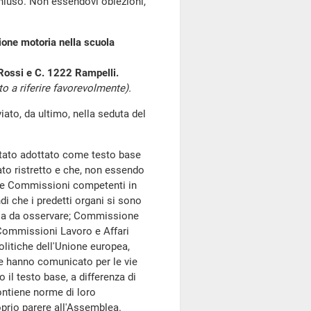
chiuso. Non essendovi obiezioni,
zione motoria nella scuola
 Rossi e C. 1222 Rampelli.
 a riferire favorevolmente).
o, da ultimo, nella seduta del
è stato adottato come testo base
tato ristretto e che, non essendo
lle Commissioni competenti in
di che i predetti organi si sono
lla da osservare; Commissione
 Commissioni Lavoro e Affari
olitiche dell'Unione europea,
te hanno comunicato per le vie
il testo base, a differenza di
ontiene norme di loro
prio parere all'Assemblea.