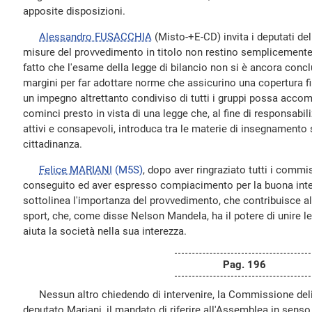
apposite disposizioni.
Alessandro FUSACCHIA
(Misto-+E-CD) invita i deputati del
misure del provvedimento in titolo non restino semplicemente s
fatto che l'esame della legge di bilancio non si è ancora conc
margini per far adottare norme che assicurino una copertura f
un impegno altrettanto condiviso di tutti i gruppi possa accom
cominci presto in vista di una legge che, al fine di responsabil
attivi e consapevoli, introduca tra le materie di insegnamento 
cittadinanza.
Felice MARIANI
(M5S)
, dopo aver ringraziato tutti i commis
conseguito ed aver espresso compiacimento per la buona intesa
sottolinea l'importanza del provvedimento, che contribuisce all
sport, che, come disse Nelson Mandela, ha il potere di unire le 
aiuta la società nella sua interezza.
Pag. 196
Nessun altro chiedendo di intervenire, la Commissione delibe
deputato Mariani, il mandato di riferire all'Assemblea in sens