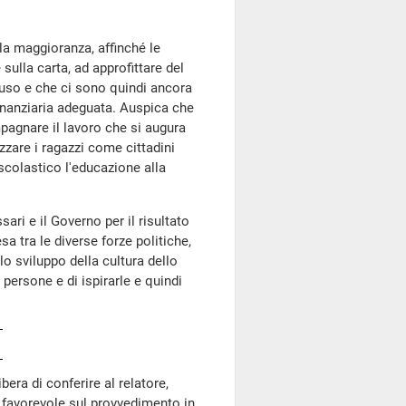
la maggioranza, affinché le
ulla carta, ad approfittare del
luso e che ci sono quindi ancora
inanziaria adeguata. Auspica che
pagnare il lavoro che si augura
izzare i ragazzi come cittadini
scolastico l'educazione alla
sari e il Governo per il risultato
 tra le diverse forze politiche,
o sviluppo della cultura dello
persone e di ispirarle e quindi
ra di conferire al relatore,
o favorevole sul provvedimento in