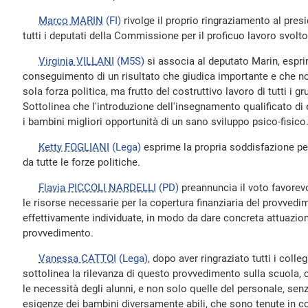
Marco MARIN
(FI)
rivolge il proprio ringraziamento al presi
tutti i deputati della Commissione per il proficuo lavoro svolto
Virginia VILLANI
(M5S)
si associa al deputato Marin, espr
conseguimento di un risultato che giudica importante e che n
sola forza politica, ma frutto del costruttivo lavoro di tutti i 
Sottolinea che l'introduzione dell'insegnamento qualificato di 
i bambini migliori opportunità di un sano sviluppo psico-fisico
Ketty FOGLIANI
(Lega)
esprime la propria soddisfazione per
da tutte le forze politiche.
Flavia PICCOLI NARDELLI
(PD)
preannuncia il voto favorev
le risorse necessarie per la copertura finanziaria del provve
effettivamente individuate, in modo da dare concreta attuazion
provvedimento.
Vanessa CATTOI
(Lega)
, dopo aver ringraziato tutti i colle
sottolinea la rilevanza di questo provvedimento sulla scuola, 
le necessità degli alunni, e non solo quelle del personale, senz
esigenze dei bambini diversamente abili, che sono tenute in c