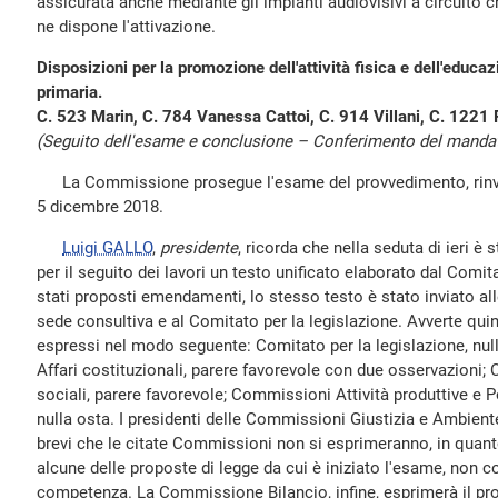
assicurata anche mediante gli impianti audiovisivi a circuito 
ne dispone l'attivazione.
Disposizioni per la promozione dell'attività fisica e dell'educa
primaria.
C. 523 Marin, C. 784 Vanessa Cattoi, C. 914 Villani, C. 1221
(Seguito dell'esame e conclusione – Conferimento del mandato
La Commissione prosegue l'esame del provvedimento, rinviat
5 dicembre 2018.
Luigi GALLO
,
presidente
, ricorda che nella seduta di ieri 
per il seguito dei lavori un testo unificato elaborato dal Comi
stati proposti emendamenti, lo stesso testo è stato inviato a
sede consultiva e al Comitato per la legislazione. Avverte quin
espressi nel modo seguente: Comitato per la legislazione, nu
Affari costituzionali, parere favorevole con due osservazioni;
sociali, parere favorevole; Commissioni Attività produttive e P
nulla osta. I presidenti delle Commissioni Giustizia e Ambien
brevi che le citate Commissioni non si esprimeranno, in quanto 
alcune delle proposte di legge da cui è iniziato l'esame, non c
competenza. La Commissione Bilancio, infine, esprimerà il pro