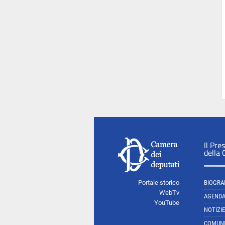
Il Pre
della
Portale storico
BIOGRA
WebTv
AGEND
YouTube
NOTIZIE
COMUNI