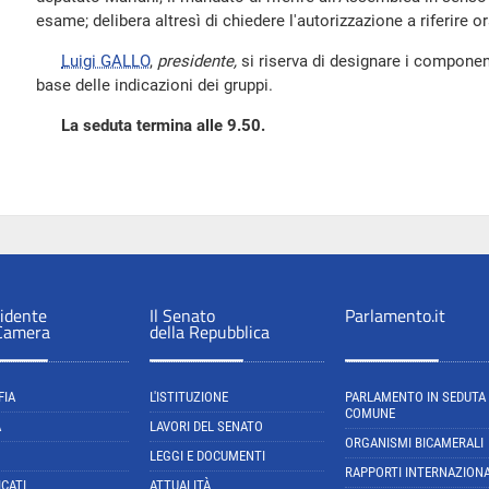
esame; delibera altresì di chiedere l'autorizzazione a riferire o
Luigi GALLO
,
presidente,
si riserva di designare i componen
base delle indicazioni dei gruppi.
La seduta termina alle 9.50.
sidente
Il Senato
Parlamento.it
 Camera
della Repubblica
FIA
L'ISTITUZIONE
PARLAMENTO IN SEDUTA
COMUNE
A
LAVORI DEL SENATO
ORGANISMI BICAMERALI
LEGGI E DOCUMENTI
RAPPORTI INTERNAZIONA
CATI
ATTUALITÀ