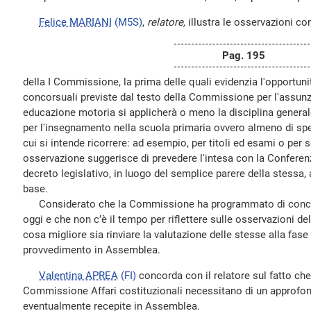
Felice MARIANI
(M5S)
,
relatore,
illustra le osservazioni co
Pag. 195
della I Commissione, la prima delle quali evidenzia l'opportunit
concorsuali previste dal testo della Commissione per l'assun
educazione motoria si applicherà o meno la disciplina generale
per l'insegnamento nella scuola primaria ovvero almeno di spe
cui si intende ricorrere: ad esempio, per titoli ed esami o per
osservazione suggerisce di prevedere l'intesa con la Conferen
decreto legislativo, in luogo del semplice parere della stessa,
base.
Considerato che la Commissione ha programmato di conclud
oggi e che non c’è il tempo per riflettere sulle osservazioni de
cosa migliore sia rinviare la valutazione delle stesse alla fase
provvedimento in Assemblea.
Valentina APREA
(FI)
concorda con il relatore sul fatto che
Commissione Affari costituzionali necessitano di un approf
eventualmente recepite in Assemblea.