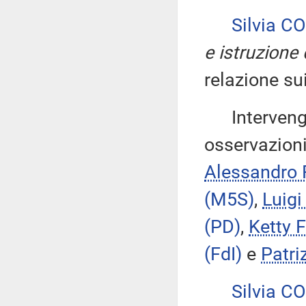
Silvia C
e istruzione
relazione su
Intervengon
osservazioni
Alessandro
(M5S)
,
Luig
(PD)
,
Ketty 
(FdI)
e
Patr
Silvia C