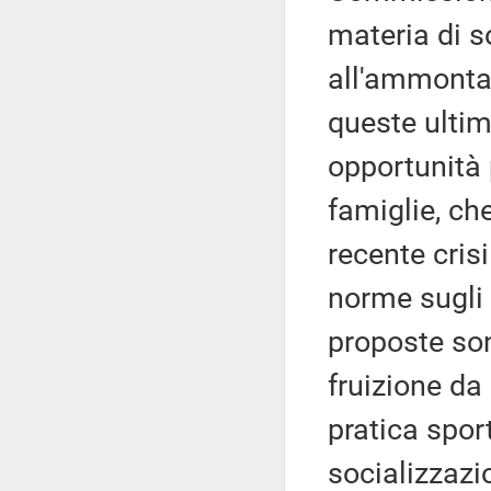
materia di so
all'ammontare
queste ulti
opportunità p
famiglie, ch
recente cris
norme sugli 
proposte son
fruizione da 
pratica spor
socializzazi