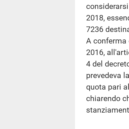
considerarsi
2018, essend
7236 destina
A conferma d
2016, all'ar
4 del decret
prevedeva la
quota pari a
chiarendo che
stanziamenti