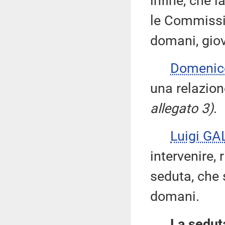
infine, che 
le Commissio
domani, giov
Domenic
una relazion
allegato 3)
.
Luigi GA
intervenire, 
seduta, che 
domani.
La seduta