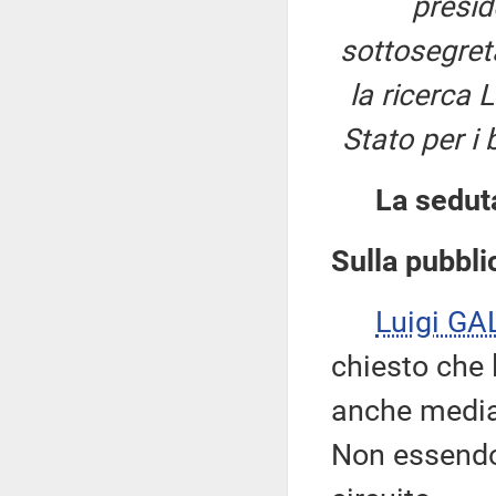
presi
sottosegreta
la ricerca 
Stato per i 
La sedut
Sulla pubblic
Luigi GA
chiesto che 
anche median
Non essendov