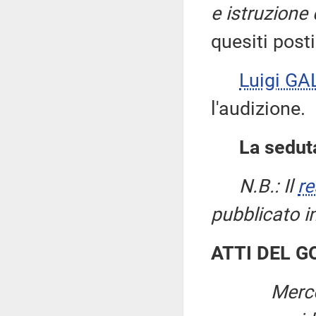
e istruzione
quesiti posti
Luigi GA
l'audizione.
La seduta
N.B.: Il
re
pubblicato i
ATTI DEL 
Merco