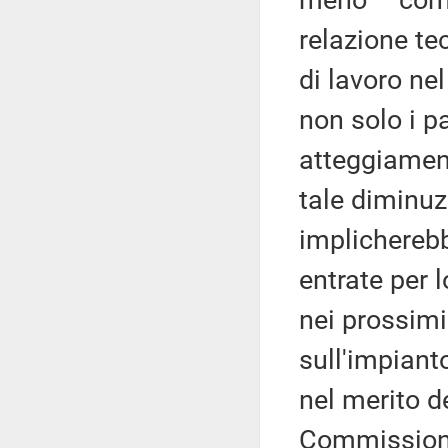
meno – com
relazione te
di lavoro ne
non solo i p
atteggiament
tale diminuz
implicherebb
entrate per l
nei prossimi
sull'impiant
nel merito d
Commissione,