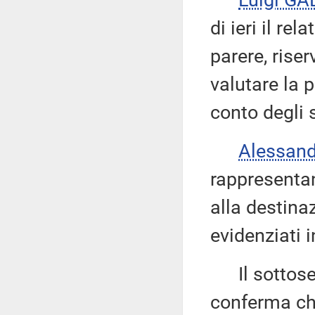
Luigi GA
di ieri il re
parere, riser
valutare la p
conto degli 
Alessan
rappresentan
alla destina
evidenziati 
Il sottose
conferma che