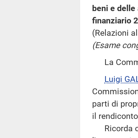
beni e delle 
finanziario 
(Relazioni a
(Esame congi
La Commiss
Luigi GA
Commissione
parti di pro
il rendicont
Ricorda che