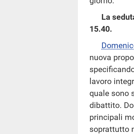
giorno.
La seduta
15.40.
Domenic
nuova propo
specificando
lavoro integr
quale sono s
dibattito. D
principali m
soprattutto 