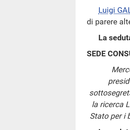
Luigi GA
di parere alt
La seduta
SEDE CONS
Merco
presi
sottosegreta
la ricerca 
Stato per i 