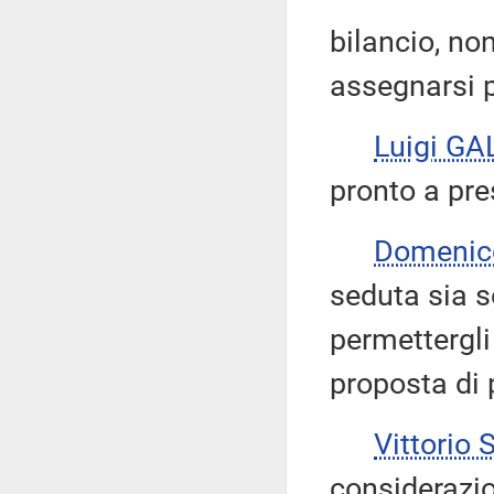
bilancio, no
assegnarsi p
Luigi GA
pronto a pre
Domenic
seduta sia s
permettergli
proposta di 
Vittorio
considerazio