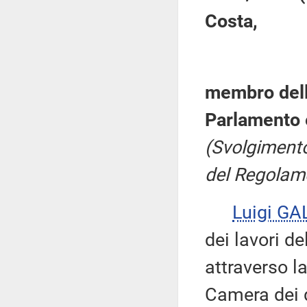
Costa,
membro dell
Parlamento 
(Svolgimento,
del Regolame
Luigi GA
dei lavori d
attraverso l
Camera dei d