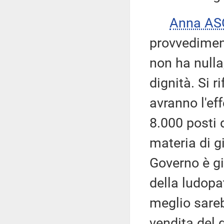
Anna AS
provvediment
non ha nulla
dignità. Si r
avranno l'eff
8.000 posti 
materia di g
Governo è gi
della ludopat
meglio sarebb
vendita del 