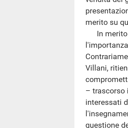
presentazio
merito su qu
In merito ai
l'importanza
Contrariame
Villani, rit
comprometter
– trascorso i
interessati 
l'insegnamen
questione de