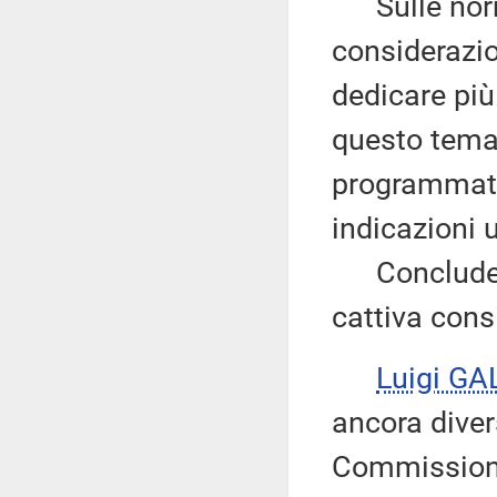
Sulle norme
considerazio
dedicare più
questo tema
programmate
indicazioni u
Conclude ri
cattiva consi
Luigi GA
ancora divers
Commissione 