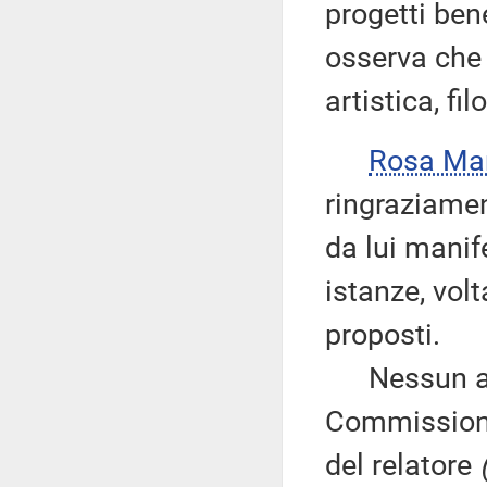
progetti bene
osserva che 
artistica, fi
Rosa Mar
ringraziament
da lui manif
istanze, vol
proposti.
Nessun altr
Commissione
del relatore