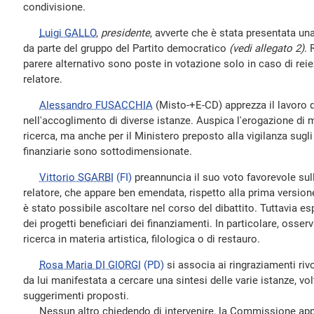
condivisione.
Luigi GALLO
,
presidente
, avverte che è stata presentata un
da parte del gruppo del Partito democratico
(vedi allegato 2)
. 
parere alternativo sono poste in votazione solo in caso di reie
relatore.
Alessandro FUSACCHIA
(Misto-+E-CD) apprezza il lavoro di
nell'accoglimento di diverse istanze. Auspica l'erogazione di 
ricerca, ma anche per il Ministero preposto alla vigilanza sugli
finanziarie sono sottodimensionate.
Vittorio SGARBI
(FI)
preannuncia il suo voto favorevole sul
relatore, che appare ben emendata, rispetto alla prima version
è stato possibile ascoltare nel corso del dibattito. Tuttavia es
dei progetti beneficiari dei finanziamenti. In particolare, osse
ricerca in materia artistica, filologica o di restauro.
Rosa Maria DI GIORGI
(PD)
si associa ai ringraziamenti rivol
da lui manifestata a cercare una sintesi delle varie istanze, vo
suggerimenti proposti.
Nessun altro chiedendo di intervenire, la Commissione appr