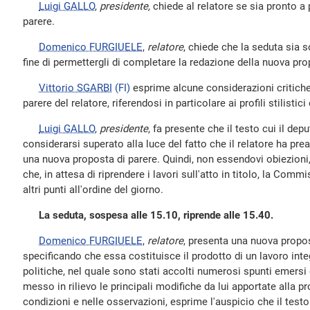
Luigi GALLO
,
presidente,
chiede al relatore se sia pronto a
parere.
Domenico FURGIUELE
,
relatore
, chiede che la seduta sia 
fine di permettergli di completare la redazione della nuova pro
Vittorio SGARBI
(FI)
esprime alcune considerazioni critiche
parere del relatore, riferendosi in particolare ai profili stilistici
Luigi GALLO
,
presidente
, fa presente che il testo cui il dep
considerarsi superato alla luce del fatto che il relatore ha pr
una nuova proposta di parere. Quindi, non essendovi obiezioni
che, in attesa di riprendere i lavori sull'atto in titolo, la Com
altri punti all'ordine del giorno.
La seduta, sospesa alle 15.10, riprende alle 15.40.
Domenico FURGIUELE
,
relatore
, presenta una nuova propo
specificando che essa costituisce il prodotto di un lavoro integ
politiche, nel quale sono stati accolti numerosi spunti emersi 
messo in rilievo le principali modifiche da lui apportate alla p
condizioni e nelle osservazioni, esprime l'auspicio che il test