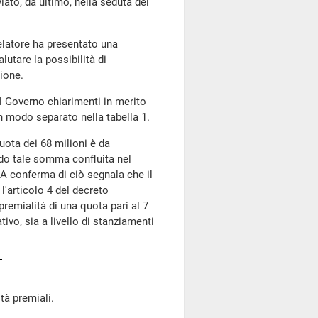
o, da ultimo, nella seduta del
relatore ha presentato una
alutare la possibilità di
sione.
l Governo chiarimenti in merito
in modo separato nella tabella 1.
ota dei 68 milioni è da
ndo tale somma confluita nel
 A conferma di ciò segnala che il
l'articolo 4 del decreto
premialità di una quota pari al 7
ivo, sia a livello di stanziamenti
tà premiali.