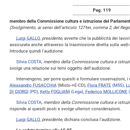
Pag. 119
membro della Commissione cultura e istruzione del Parlament
(Svolgimento, ai sensi dell'articolo 127-
ter,
comma 2, del Rego
Luigi GALLO
,
presidente,
avverte che la pubblicità dei lavor
assicurata anche attraverso la trasmissione diretta sulla
web-
Introduce quindi l'audizione.
Silvia COSTA
,
membro della Commissione cultura e istruzi
svolge una relazione sui temi oggetto dell'audizione.
Intervengono, per porre quesiti e formulare osservazioni, i 
Alessandro FUSACCHIA
(Misto-+E-CD),
Flora FRATE
(M5S)
,
L
DI GIORGI
(PD)
,
Ketty FOGLIANI
(Lega)
,
Federico MOLLICONE
Silvia COSTA
,
membro della Commissione cultura e istruzi
risponde ai quesiti posti e svolge ulteriori considerazioni.
Luigi GALLO
,
presidente
, dichiara conclusa l'audizione.