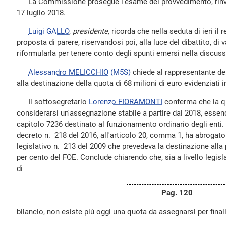
La Commissione prosegue l'esame del provvedimento, rinviat
17 luglio 2018.
Luigi GALLO
,
presidente,
ricorda che nella seduta di ieri il 
proposta di parere, riservandosi poi, alla luce del dibattito, di v
riformularla per tenere conto degli spunti emersi nella discus
Alessandro MELICCHIO
(M5S)
chiede al rappresentante de
alla destinazione della quota di 68 milioni di euro evidenziati 
Il sottosegretario
Lorenzo FIORAMONTI
conferma che la qu
considerarsi un'assegnazione stabile a partire dal 2018, esse
capitolo 7236 destinato al funzionamento ordinario degli enti.
decreto n. 218 del 2016, all'articolo 20, comma 1, ha abrogato 
legislativo n. 213 del 2009 che prevedeva la destinazione alla 
per cento del FOE. Conclude chiarendo che, sia a livello legislat
di
Pag. 120
bilancio, non esiste più oggi una quota da assegnarsi per finali