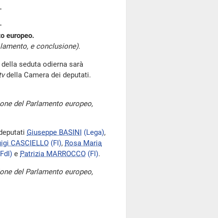
o europeo.
lamento, e conclusione).
i della seduta odierna sarà
tv
della Camera dei deputati.
one del Parlamento europeo,
deputati
Giuseppe BASINI
(Lega)
,
uigi CASCIELLO
(FI)
,
Rosa Maria
(FdI)
e
Patrizia MARROCCO
(FI)
.
one del Parlamento europeo,