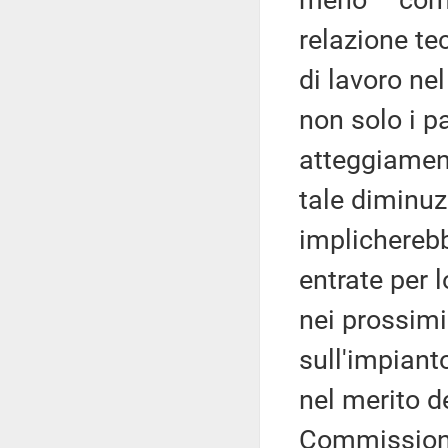
meno – com
relazione te
di lavoro ne
non solo i p
atteggiament
tale diminuz
implicherebb
entrate per l
nei prossimi
sull'impiant
nel merito d
Commissione,