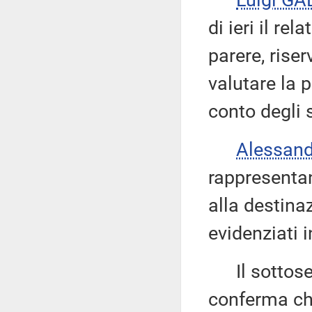
Luigi GA
di ieri il re
parere, riser
valutare la p
conto degli 
Alessan
rappresentan
alla destina
evidenziati 
Il sottose
conferma che