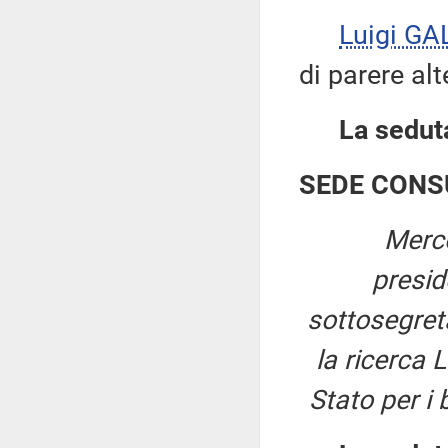
Luigi GA
di parere alt
La seduta
SEDE CONS
Merco
presi
sottosegreta
la ricerca 
Stato per i 