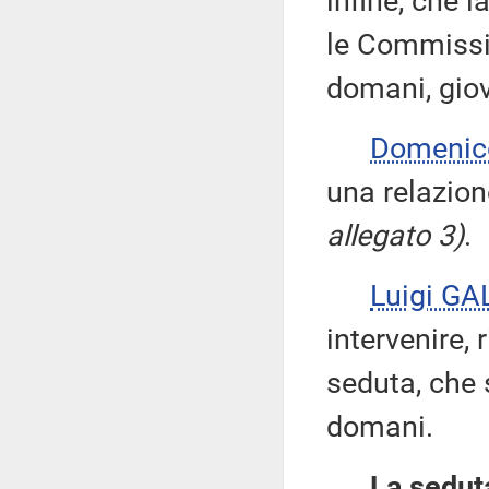
infine, che 
le Commissio
domani, giov
Domenic
una relazion
allegato 3)
.
Luigi GA
intervenire, 
seduta, che 
domani.
La seduta