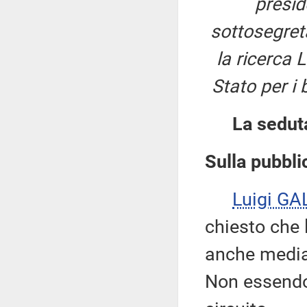
presi
sottosegreta
la ricerca 
Stato per i 
La sedut
Sulla pubblic
Luigi GA
chiesto che 
anche median
Non essendov