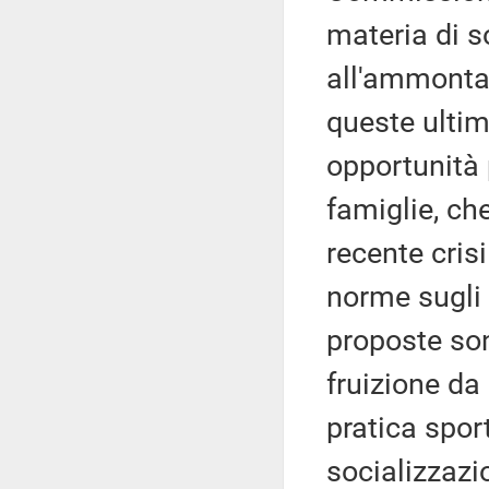
materia di so
all'ammontare
queste ulti
opportunità p
famiglie, ch
recente cris
norme sugli 
proposte son
fruizione da 
pratica spor
socializzazi