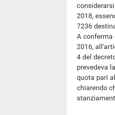
considerarsi
2018, essend
7236 destina
A conferma d
2016, all'ar
4 del decret
prevedeva la
quota pari a
chiarendo che
stanziamenti