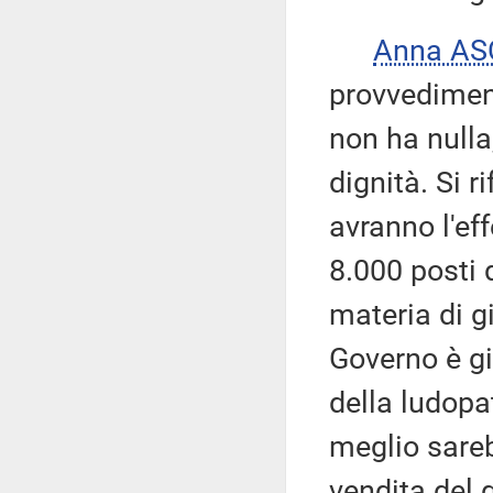
Anna AS
provvediment
non ha nulla
dignità. Si r
avranno l'eff
8.000 posti 
materia di g
Governo è gi
della ludopat
meglio sarebb
vendita del 