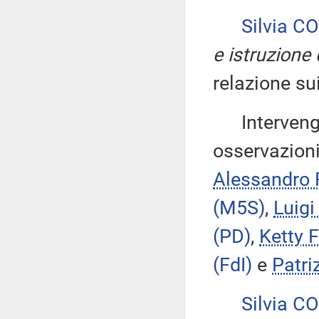
Silvia C
e istruzione
relazione su
Intervengon
osservazioni
Alessandro
(M5S)
,
Luig
(PD)
,
Ketty 
(FdI)
e
Patr
Silvia C