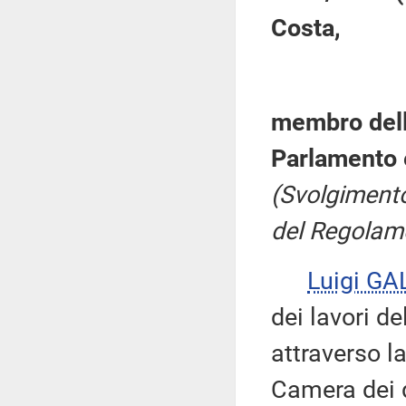
Costa,
membro dell
Parlamento 
(Svolgimento,
del Regolame
Luigi GA
dei lavori d
attraverso l
Camera dei d