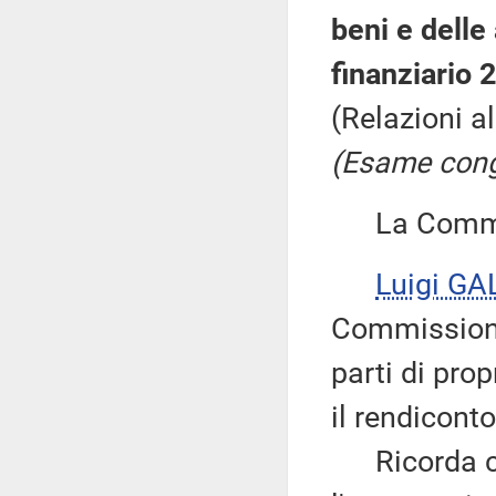
beni e delle 
finanziario 
(Relazioni a
(Esame congi
La Commiss
Luigi GA
Commissione
parti di pro
il rendicont
Ricorda che