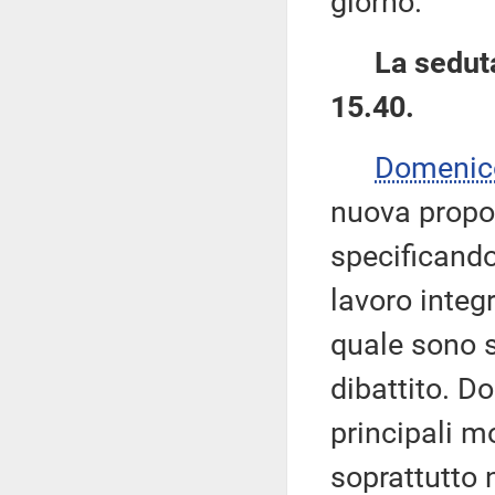
giorno.
La seduta
15.40.
Domenic
nuova propo
specificando
lavoro integr
quale sono s
dibattito. D
principali m
soprattutto 