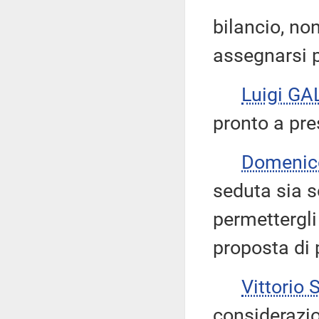
bilancio, no
assegnarsi p
Luigi GA
pronto a pre
Domenic
seduta sia s
permettergli
proposta di 
Vittorio
considerazio