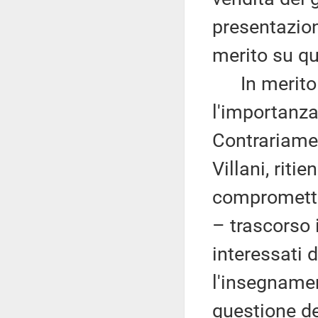
presentazio
merito su qu
In merito ai
l'importanza
Contrariame
Villani, rit
comprometter
– trascorso i
interessati 
l'insegnamen
questione de