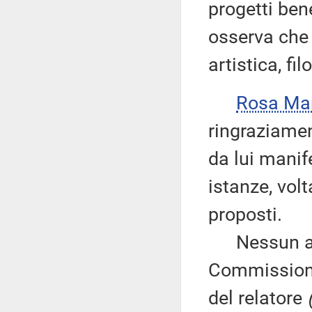
progetti bene
osserva che 
artistica, fi
Rosa Mar
ringraziament
da lui manif
istanze, vol
proposti.
Nessun altr
Commissione
del relatore