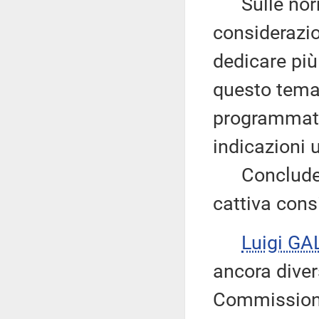
Sulle norme
considerazio
dedicare più
questo tema
programmate
indicazioni u
Conclude ri
cattiva consi
Luigi GA
ancora divers
Commissione 