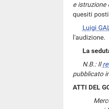
e istruzione
quesiti posti
Luigi GA
l'audizione.
La seduta
N.B.: Il
re
pubblicato i
ATTI DEL 
Merco