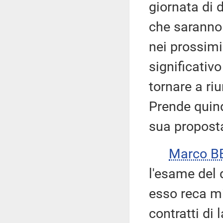
giornata di 
che saranno
nei prossimi
significativ
tornare a ri
Prende quind
sua propost
Marco B
l'esame del 
esso reca mis
contratti di