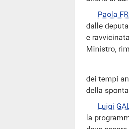
Paola F
dalle deputa
e ravvicinat
Ministro, r
dei tempi a
della spontan
Luigi GA
la programm