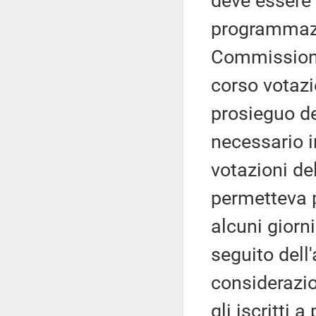
deve essere 
programmazi
Commissioni
corso votazio
prosieguo de
necessario i
votazioni de
permetteva 
alcuni giorn
seguito dell
considerazi
gli iscritti a