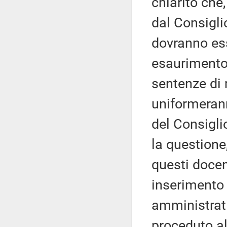
chiarito che,
dal Consiglio
dovranno ess
esaurimento
sentenze di 
uniformerann
del Consigli
la questione
questi docen
inserimento 
amministrati
proceduto al