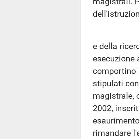
magistrali. P
dell'istruzio
e della rice
esecuzione a
comportino l
stipulati co
magistrale, 
2002, inserit
esaurimento.
rimandare l'