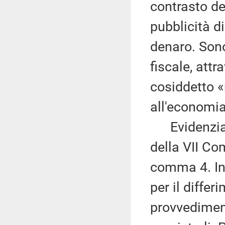
contrasto del
pubblicità d
denaro. Sono
fiscale, attr
cosiddetto «
all'economi
Evidenzia c
della VII Com
comma 4. In 
per il diffe
provvediment