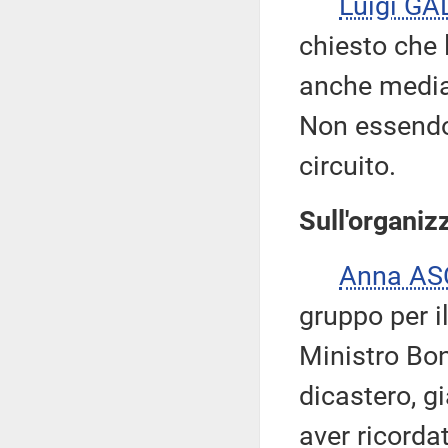
Luigi GA
chiesto che 
anche median
Non essendov
circuito.
Sull'organiz
Anna AS
gruppo per i
Ministro Bon
dicastero, g
aver ricorda