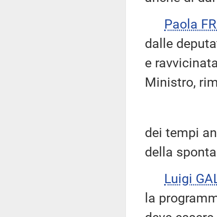
Paola F
dalle deputa
e ravvicinat
Ministro, r
dei tempi a
della spontan
Luigi GA
la programm