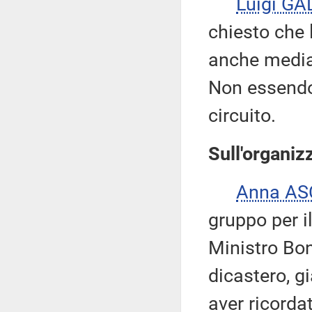
Luigi GA
chiesto che 
anche median
Non essendov
circuito.
Sull'organiz
Anna AS
gruppo per i
Ministro Bon
dicastero, g
aver ricorda