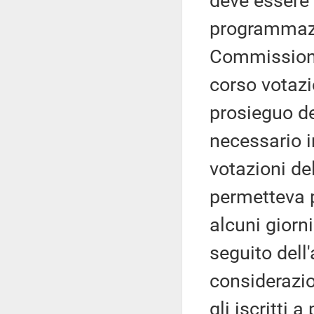
deve essere 
programmazi
Commissioni
corso votazio
prosieguo de
necessario i
votazioni de
permetteva 
alcuni giorn
seguito dell
considerazi
gli iscritti a