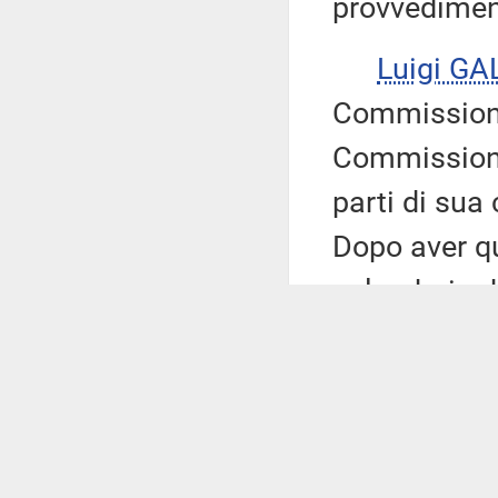
provvedimen
Luigi GA
Commissione
Commissioni 
parti di sua
Dopo aver qu
calendario d
luglio e ch
esprimere il 
prossimo, 19
esprima sul 