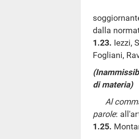
soggiornante
dalla normat
1.23.
Iezzi, 
Fogliani, Rav
(Inammissibi
di materia)
Al comma 
parole
: all'a
1.25.
Montar