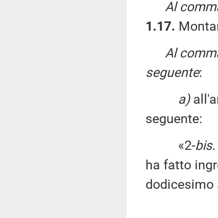
Al comma
1.17.
Montar
Al comma 
seguente
:
a)
all'
seguente:
«2-
bis
.
ha fatto ing
dodicesimo 