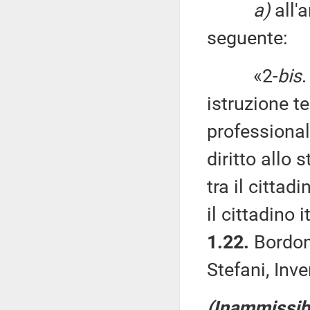
a)
all'
seguente:
«2-
bis
.
istruzione te
professionali
diritto allo 
tra il citta
il cittadino i
1.22.
Bordona
Stefani, Inve
(Inammissibi