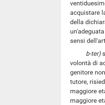
ventiduesimo
acquistare l
della dichia
un'adeguata 
sensi dell'ar
b-ter)
s
volontà di a
genitore non
tutore, risi
maggiore et
maggiore età