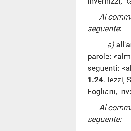
Invernizzi, R
Al comma 
seguente
:
a)
all'a
parole: «alm
seguenti: «a
1.24.
Iezzi, 
Fogliani, Inv
Al comma 
seguente: