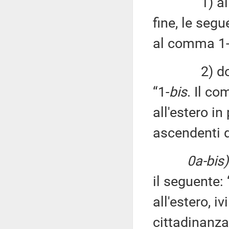
1) al com
fine, le segu
al comma 1
2) dopo il
“1-
bis
. Il co
all'estero in
ascendenti d
0a-bis)
il seguente: 
all'estero, i
cittadinanza