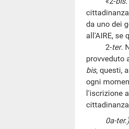
«2-
bis
.
cittadinanza
da uno dei ge
all'AIRE, se 
2-
ter
. 
provveduto al
bis
, questi,
ogni moment
l'iscrizione 
cittadinanza 
0a-ter.