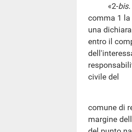
«2-
bis
.
comma 1 la c
una dichiara
entro il co
dell'interess
responsabilit
civile del
comune di r
margine dell
del punto nas