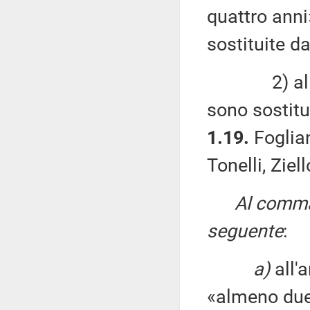
quattro anni
sostituite da
2) al comm
sono sostitu
1.19.
Foglian
Tonelli, Ziel
Al comma 
seguente
:
a)
all'
«almeno due 