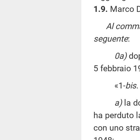
1.9.
Marco D
Al comma 
seguente
:
0a)
dop
5 febbraio 19
«1-
bis
.
a)
la d
ha perduto l
con uno stra