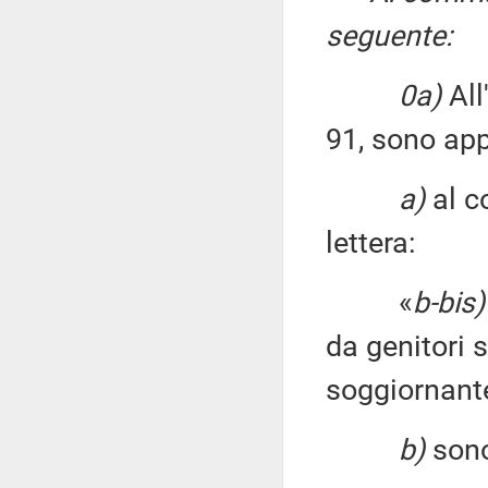
seguente:
0a)
All
91, sono app
a)
al c
lettera:
«
b-bis)
da genitori 
soggiornante
b)
sono