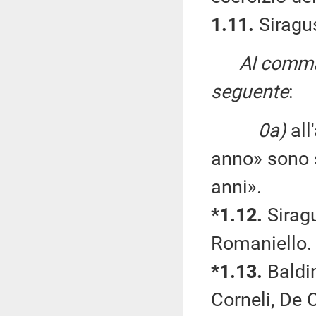
1.11.
Siragu
Al comma 
seguente
:
0a)
all
anno» sono s
anni».
*1.12.
Sirag
Romaniello.
*1.13.
Baldi
Corneli, De 