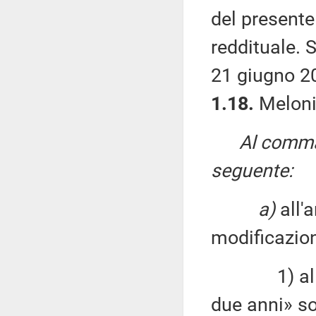
del presente
reddituale. S
21 giugno 20
1.18.
Meloni
Al comma 
seguente:
a)
all'a
modificazion
1) al com
due anni» so