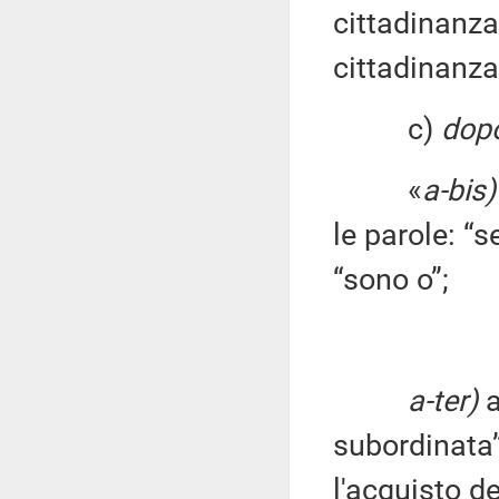
cittadinanza
cittadinanza
c)
dopo
«
a-bis)
le parole: “
“sono o”;
a-ter)
a
subordinata”
l'acquisto de