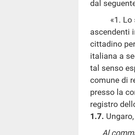
dal seguente
«1. Lo stra
ascendenti in
cittadino pe
italiana a s
tal senso esp
comune di re
presso la c
registro dell
1.7.
Ungaro,
Al comma 