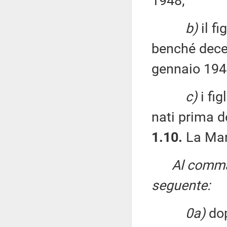
1948;
b)
il fi
benché dece
gennaio 194
c)
i fig
nati prima d
1.10.
La Mar
Al comma 
seguente:
0a)
dop