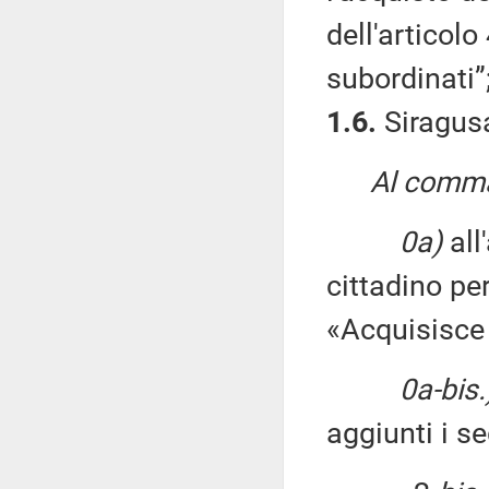
dell'articol
subordinati”
1.6.
Siragusa
Al comma 
0a)
all
cittadino pe
«Acquisisce 
0a-bis.
aggiunti i se