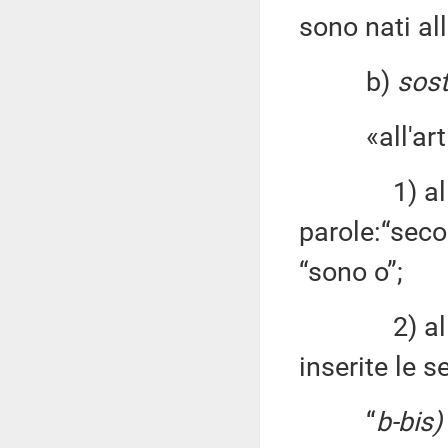
sono nati all
b)
sost
«all'artic
1) al com
parole:“seco
“sono o”;
2) al com
inserite le s
“
b-bis)