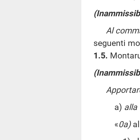
(Inammissibi
Al comma 
seguenti mod
1.5.
Montarul
(Inammissibi
Apportare
a)
alla
«
0a)
al