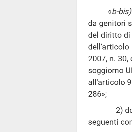
«
b-bis)
da genitori s
del diritto 
dell'articolo
2007, n. 30,
soggiorno UE
all'articolo 
286»;
2) dopo il 
seguenti co