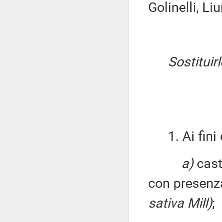
Golinelli, Li
Sostituir
1. Ai fini d
a)
cast
con presenza
sativa Mill)
;