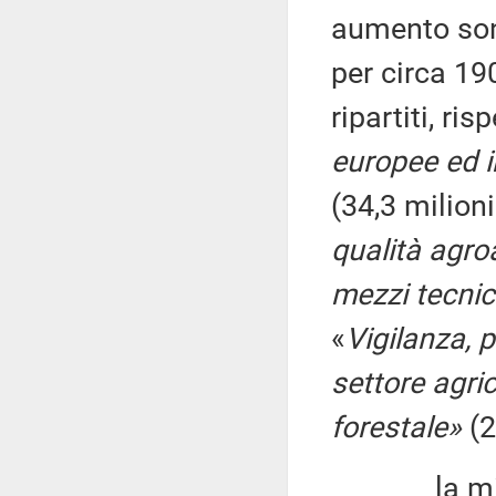
aumento sono
per circa 19
ripartiti, ri
europee ed i
(34,3 milioni
qualità agroa
mezzi tecnic
«
Vigilanza, 
settore agri
forestale»
(2
la miss