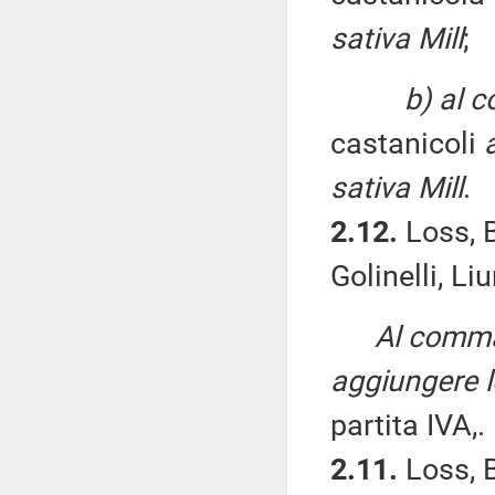
sativa Mill
;
b) al 
castanicoli
sativa Mill
.
2.12.
Loss, B
Golinelli, Li
Al comma 
aggiungere l
partita IVA,.
2.11.
Loss, B