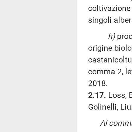
coltivazione
singoli alber
h)
prod
origine biolo
castanicoltu
comma 2, le
2018.
2.17.
Loss, B
Golinelli, Li
Al comma 