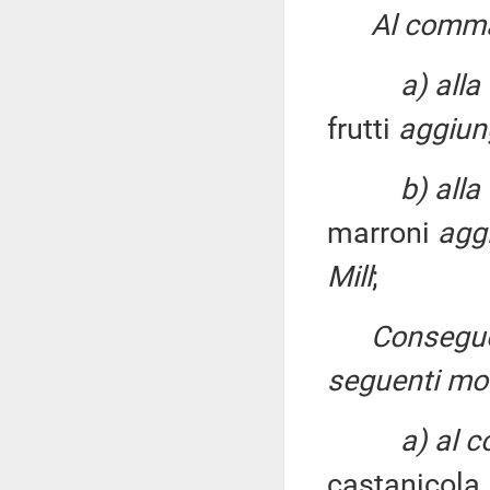
Al comma 
a) alla
frutti
aggiung
b) alla
marroni
agg
Mill
;
Conseguen
seguenti mod
a) al 
castanicola