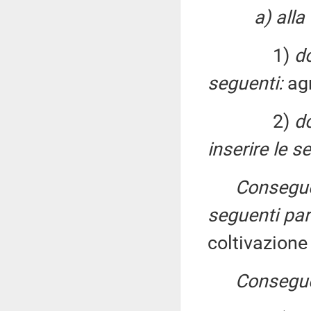
a) alla
1)
do
seguenti:
agr
2)
do
inserire le s
Consegue
seguenti par
coltivazione
Conseguen