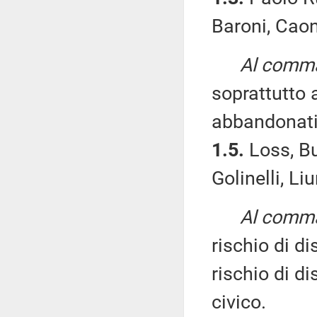
Baroni, Caon
Al comma 
soprattutto
abbandonati
1.5.
Loss, Bu
Golinelli, Li
Al comma 
rischio di d
rischio di d
civico.