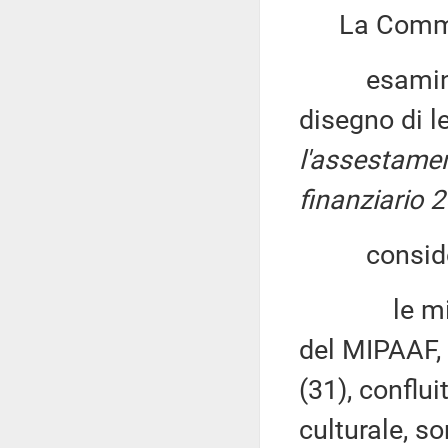
La Commiss
esaminato, 
disegno di l
l'assestamen
finanziario 
consider
le missioni
del MIPAAF, 
(31), conflui
culturale, so