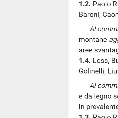
1.2.
Paolo Ru
Baroni, Caon
Al comma 
montane
ag
aree svantag
1.4.
Loss, Bu
Golinelli, Li
Al comma 
e da legno 
in prevalent
1.3.
Paolo Ru