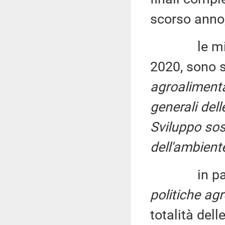
scorso anno
le mission
2020, sono s
agroalimenta
generali del
Sviluppo sost
dell'ambient
in partico
politiche ag
totalità dell