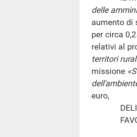
delle ammini
aumento di s
per circa 0,
relativi al 
territori rura
missione
«S
dell'ambient
euro,
DELIBERA
FAVORE