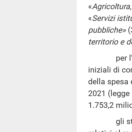
«
Agricoltura
«
Servizi isti
pubbliche»
(
territorio e 
per l'anno
iniziali di c
della spesa d
2021 (legge
1.753,2 milio
gli stanzi