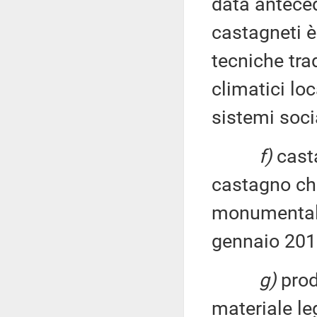
data anteced
castagneti è
tecniche trad
climatici lo
sistemi soci
f)
cast
castagno che
monumentale»
gennaio 2013
g)
prodo
materiale le