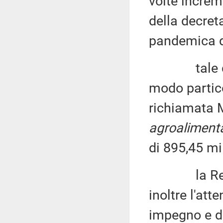
volte increm
della decret
pandemica 
tale decre
modo partico
richiamata 
agroalimenta
di 895,45 mil
la Relazio
inoltre l'at
impegno e d