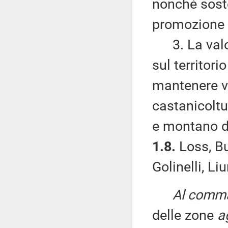
nonché sost
promozione d
3. La valor
sul territor
mantenere vi
castanicoltu
e montano de
1.8.
Loss, Bu
Golinelli, Li
Al comma 
delle zone
a