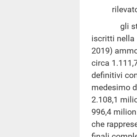
rilevato 
gli stanzi
iscritti nell
2019) ammon
circa 1.111,
definitivi c
medesimo di
2.108,1 mili
996,4 milioni
che rapprese
finali compl