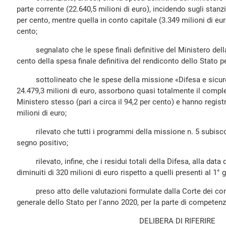
parte corrente (22.640,5 milioni di euro), incidendo sugli stanz
per cento, mentre quella in conto capitale (3.349 milioni di eur
cento;
segnalato che le spese finali definitive del Ministero dell
cento della spesa finale definitiva del rendiconto dello Stato pe
sottolineato che le spese della missione «Difesa e sicurezza
24.479,3 milioni di euro, assorbono quasi totalmente il comple
Ministero stesso (pari a circa il 94,2 per cento) e hanno regis
milioni di euro;
rilevato che tutti i programmi della missione n. 5 subisco
segno positivo;
rilevato, infine, che i residui totali della Difesa, alla data
diminuiti di 320 milioni di euro rispetto a quelli presenti al 1°
preso atto delle valutazioni formulate dalla Corte dei cont
generale dello Stato per l'anno 2020, per la parte di competenz
DELIBERA DI RIFERIRE