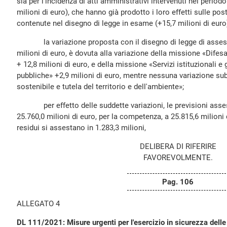
sia per l'incidenza di atti amministrativi intervenuti nel peri
milioni di euro), che hanno già prodotto i loro effetti sulle post
contenute nel disegno di legge in esame (+15,7 milioni di euro
la variazione proposta con il disegno di legge di assest
milioni di euro, è dovuta alla variazione della missione «Difesa 
+ 12,8 milioni di euro, e della missione «Servizi istituzionali e
pubbliche» +2,9 milioni di euro, mentre nessuna variazione su
sostenibile e tutela del territorio e dell'ambiente»;
per effetto delle suddette variazioni, le previsioni asse
25.760,0 milioni di euro, per la competenza, a 25.815,6 milioni 
residui si assestano in 1.283,3 milioni,
DELIBERA DI RIFERIRE
FAVOREVOLMENTE.
Pag. 106
ALLEGATO 4
DL 111/2021: Misure urgenti per l'esercizio in sicurezza delle 