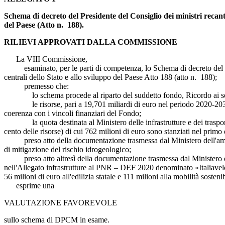
Schema di decreto del Presidente del Consiglio dei ministri recante 
del Paese (Atto n. 188).
RILIEVI APPROVATI DALLA COMMISSIONE
La VIII Commissione,
esaminato, per le parti di competenza, lo Schema di decreto del Presid
centrali dello Stato e allo sviluppo del Paese Atto 188 (atto n. 188);
premesso che:
lo schema procede al riparto del suddetto fondo, Ricordo ai sensi d
le risorse, pari a 19,701 miliardi di euro nel periodo 2020-2034 sono 
coerenza con i vincoli finanziari del Fondo;
la quota destinata al Ministero delle infrastrutture e dei trasporti è
cento delle risorse) di cui 762 milioni di euro sono stanziati nel pri
preso atto della documentazione trasmessa dal Ministero dell'ambiente 
di mitigazione del rischio idrogeologico;
preso atto altresì della documentazione trasmessa dal Ministero delle i
nell'Allegato infrastrutture al PNR – DEF 2020 denominato «Italiaveloce
56 milioni di euro all'edilizia statale e 111 milioni alla mobilità sostenib
esprime una
VALUTAZIONE FAVOREVOLE
sullo schema di DPCM in esame.