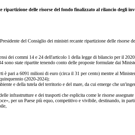
ripartizione delle risorse del fondo finalizzato al rilancio degli inv
ente del Consiglio dei ministri recante ripartizione delle risorse del 
ei commi 14 e 24 dell'articolo 1 della legge di bilancio per il 2020
state ripartite tenendo conto delle proposte formulate dai Ministeri e 
 pari a 6091 milioni di euro (circa il 31 per cento) mentre al Ministero
mo quinquennio (2020-2024);
e della tutela del territorio e del mare, da cui emerge che un'ingente i
nfrastrutture e dei trasporti che esplicita come le risorse assegnate sa
», per un Paese più equo, competitivo e vivibile, destinando, in particol
ile,