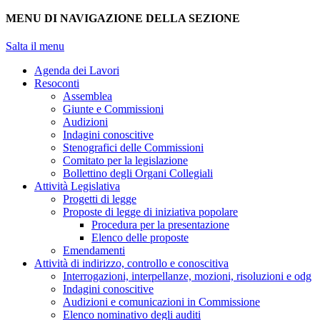
MENU DI NAVIGAZIONE DELLA SEZIONE
Salta il menu
Agenda dei Lavori
Resoconti
Assemblea
Giunte e Commissioni
Audizioni
Indagini conoscitive
Stenografici delle Commissioni
Comitato per la legislazione
Bollettino degli Organi Collegiali
Attività Legislativa
Progetti di legge
Proposte di legge di iniziativa popolare
Procedura per la presentazione
Elenco delle proposte
Emendamenti
Attività di indirizzo, controllo e conoscitiva
Interrogazioni, interpellanze, mozioni, risoluzioni e odg
Indagini conoscitive
Audizioni e comunicazioni in Commissione
Elenco nominativo degli auditi