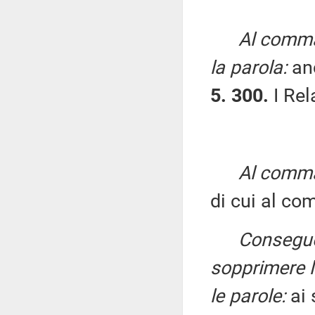
Al comma 
la parola:
an
5. 300.
I Rela
Al comma 
di cui al c
Consegue
sopprimere l
le parole:
ai