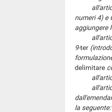
all'art
numeri 4) e 
aggiungere l
all'art
9-
ter
(introd
formulazione
delimitare
c
all'art
all'articolo
dall'emendam
la seguente