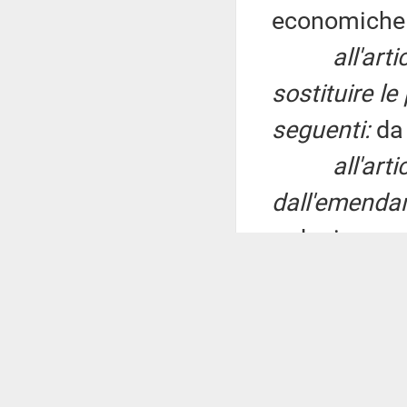
economich
all'art
sostituire le
seguenti:
da
all'art
dall'emendam
raduni;
all'art
dopo le paro
aggiungere l
all'art