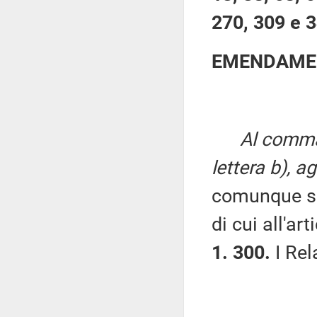
270, 309 e 
EMENDAMEN
Al comma 
lettera b), a
comunque salv
di cui all'a
1. 300.
I Rela