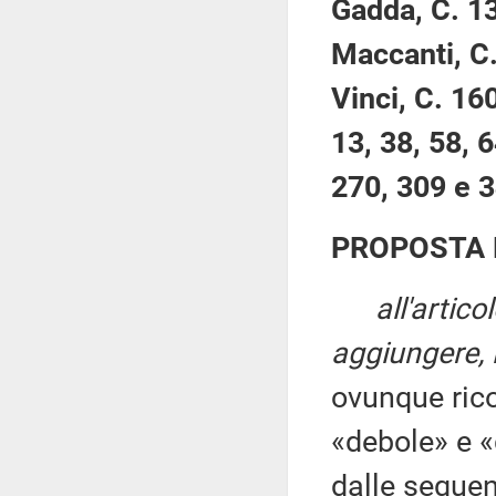
Gadda, C. 13
Maccanti, C.
Vinci, C. 16
13, 38, 58, 
270, 309 e 
PROPOSTA 
all'artic
aggiungere, i
ovunque rico
«debole» e «
dalle seguent