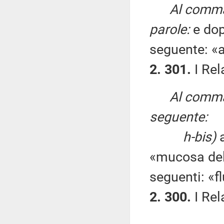
Al comma 
parole:
e dop
seguente: «
2. 301.
I Rela
Al comma 
seguente:
h-bis)
a
«mucosa del 
seguenti: «fl
2. 300.
I Rela