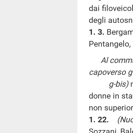
dai filoveico
degli autosn
1. 3.
Bergami
Pentangelo, 
Al comma
capoverso g-
g-bis)
n
donne in sta
non superio
1. 22.
(Nuo
Sozzani, Bal