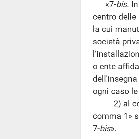
«7-
bis
. I
centro delle 
la cui manut
società priva
l'installazio
o ente affida
dell'insegna
ogni caso le
2) al comm
comma 1» so
7-
bis
».