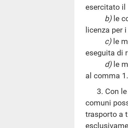
esercitato il
b)
le co
licenza per i
c)
le m
eseguita di 
d)
le mo
al comma 1
3. Con le m
comuni posso
trasporto a 
esclusivamen