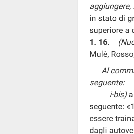
aggiungere, i
in stato di 
superiore a 
1. 16.
(Nuo
Mulè, Rosso,
Al comma
seguente:
i-bis)
a
seguente: «1
essere traina
dagli autovei