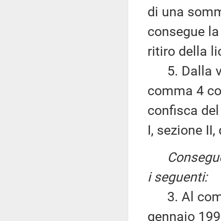
di una somma
consegue la
ritiro della l
5. Dalla vi
comma 4 con
confisca del
I, sezione II, 
Consegue
i seguenti:
3. Al comma
gennaio 1992