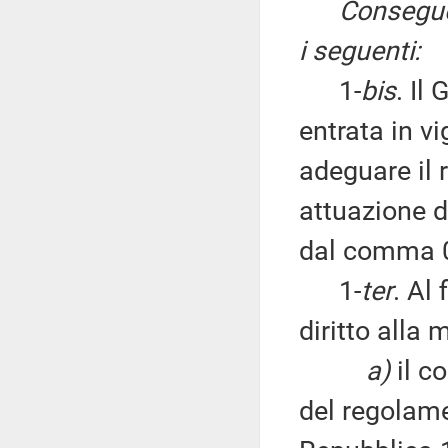
Consegue
i seguenti:
1-
bis
. Il
entrata in v
adeguare il 
attuazione d
dal comma 
1-
ter
. Al
diritto alla 
a)
il co
del regolame