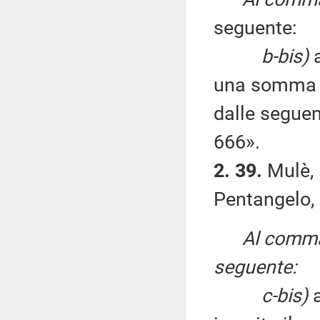
seguente:
b-bis)
a
una somma d
dalle segue
666».
2. 39.
Mulè, 
Pentangelo, 
Al comma 
seguente:
c-bis)
a