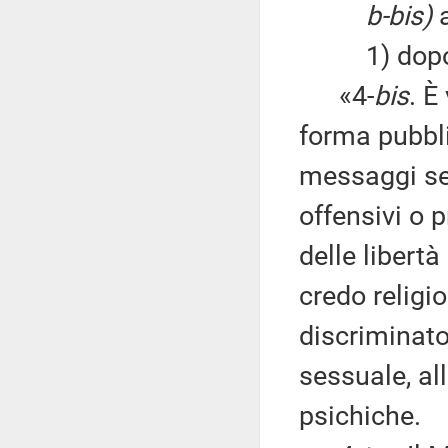
b-bis)
1) dopo il 
«4-
bis
. È
forma pubbli
messaggi ses
offensivi o 
delle libertà 
credo religi
discriminato
sessuale, all
psichiche.