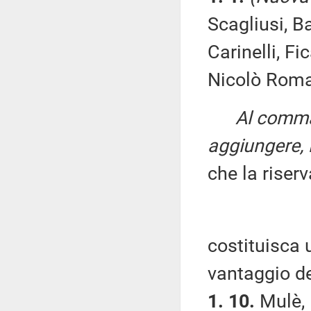
Scagliusi, B
Carinelli, Fi
Nicolò Roman
Al comma 
aggiungere, i
che la riser
costituisca 
vantaggio dei
1. 10.
Mulè, 