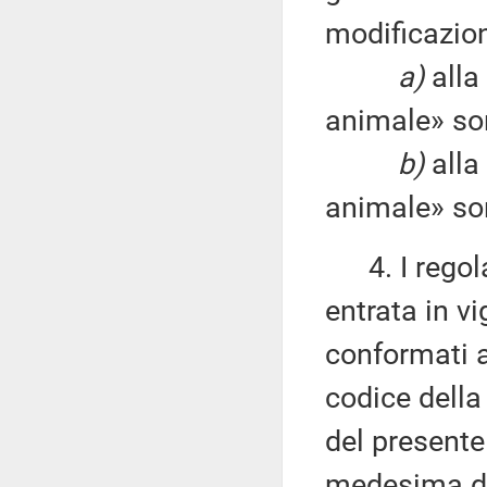
modificazion
a)
alla 
animale» son
b)
alla 
animale» son
4. I regola
entrata in v
conformati al
codice dell
del presente
medesima dat