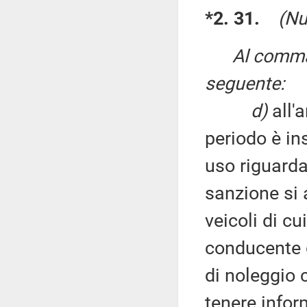
*2. 31.
(Nu
Al comma 
seguente:
d)
all'
periodo è in
uso riguard
sanzione si 
veicoli di cu
conducente d
di noleggio 
tenere inform