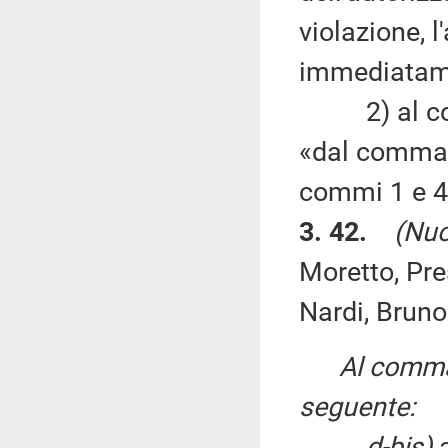
violazione, l
immediatame
2) al co
«dal comma 1
commi 1 e 4
3. 42.
(Nuo
Moretto, Pre
Nardi, Bruno
Al comma 
seguente:
d-bis)