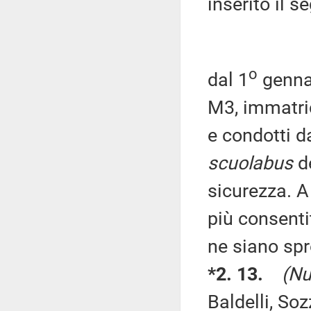
inserito il s
o
dal 1
gennai
M3, immatrico
e condotti da
scuolabus
de
sicurezza. 
più consentit
ne siano spr
*2. 13.
(Nu
Baldelli, So