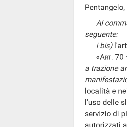
Pentangelo, 
Al comma 
seguente:
i-bis)
l'ar
«
Art
. 70
a trazione an
manifestazio
località e ne
l'uso delle s
servizio di p
autorizzati a