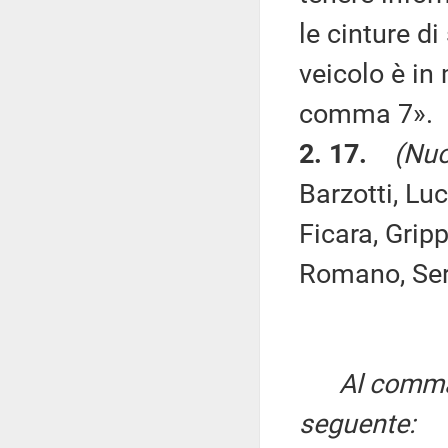
le cinture d
veicolo è in
comma 7».
2. 17.
(Nuo
Barzotti, Lu
Ficara, Grip
Romano, Serr
Al comma 
seguente: