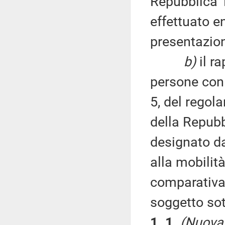
Repubblica 
effettuato en
presentazion
b)
il r
persone con 
5, del regol
della Repubb
designato dal
alla mobilità
comparativa
soggetto so
1. 1.
(Nuova