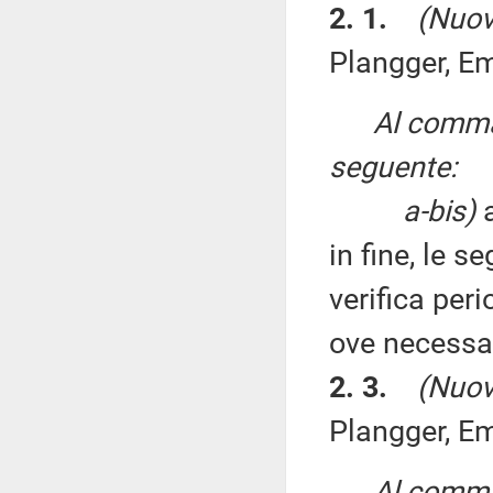
2. 1.
(Nuov
Plangger, E
Al comma 
seguente:
a-bis)
a
in fine, le s
verifica peri
ove necessar
2. 3.
(Nuov
Plangger, E
Al comma 