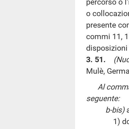
percorso o l
o collocazio
presente com
commi 11, 12,
disposizioni
3. 51.
(Nuo
Mulè, German
Al comma 
seguente:
b-bis)
a
1) dopo il