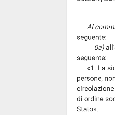
Al comma 
seguente:
0a)
all
seguente:
«1. La sicur
persone, non
circolazione 
di ordine so
Stato».