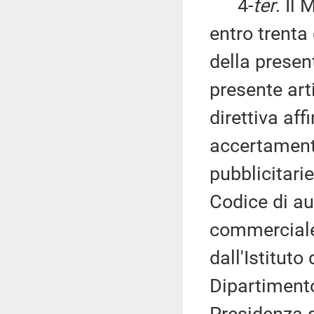
4-
ter
. Il 
entro trenta 
della presen
presente ar
direttiva aff
accertament
pubblicitari
Codice di au
commerciale,
dall'Istituto
Dipartimento
Presidenza d