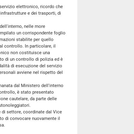
ervizio elettronico, ricordo che
nfrastrutture e dei trasporti, di
ll'interno, nelle more
ompilato un corrispondente foglio
azioni stabilite per quello
l controllo. In particolare, il
ronico non costituisce una
o di un controllo di polizia ed è
odalità di esecuzione del servizio
ersonali avviene nel rispetto del
anata dal Ministero dell'interno
 controllo, è stato presentato
one cautelare, da parte delle
utonoleggiatori.
di settore, coordinate dal Vice
ento di convocare nuovamente il
sa.