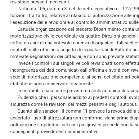
revisione presso i medesimi.
L'articolo 105, comma 3, del decreto legislativo n. 112/1998 
funzioni, tra l'altro, relative al rilascio di autorizzazione alle 
l'esecuzione delle revisioni e al controllo amministrativo sull
L'attuale organizzazione del predetto Dipartimento conta un c
motorizzazione civile coordinate da quattro Direzioni generali 
soffre da anni di una notevole carenza di organico. Tali sedi 
controlli sulle officine a seguito di segnalazioni di Autorità pu
motivate segnalazioni dei cittadini, e non sono previste statisti
Invece i controlli sui singoli veicoli revisionati sono effettu
incongruenza dei dati comunicati dall'officina e svolti con
revi
sede di motorizzazione competente, ai sensi del citato articol
statistiche sono conservate localmente.
In entrambi i casi non è previsto un archivio unico di raccol
Evidenzio che il personale adibito ai predetti controlli svolge 
sicurezza come le revisioni dei mezzi pesanti e degli autobus.
Quanto alle sanzioni, il comma 11 prevede la revoca della c
accertato l'uso di attrezzatura non conforme, viene prima di
ordinandone il ripristino; nei casi più gravi si procede con la s
conseguenti provvedimenti amministrativi.