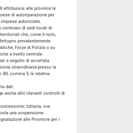
attribuisce alle province le
imprese di autoriparazione per
e imprese autorizzate.
entinaio di sedi locali di
territoriali che, come è noto,
effettuano prevalentemente
bbliche, Forze di Polizia o su
che a livello centrale.
ati a seguito di accertata
sione straordinaria
presso la
o 80, comma 5; le relative
ta dati.
anche altri rilevanti controlli di
oncessione; tuttavia, ove
sposta una sospensione
egnalazione alle Provincie per i