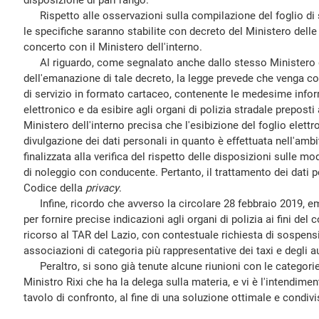
disposizione di pari rango.
Rispetto alle osservazioni sulla compilazione del foglio di s
le specifiche saranno stabilite con decreto del Ministero delle i
concerto con il Ministero dell'interno.
Al riguardo, come segnalato anche dallo stesso Ministero de
dell'emanazione di tale decreto, la legge prevede che venga c
di servizio in formato cartaceo, contenente le medesime inform
elettronico e da esibire agli organi di polizia stradale preposti a
Ministero dell'interno precisa che l'esibizione del foglio elett
divulgazione dei dati personali in quanto è effettuata nell'ambit
finalizzata alla verifica del rispetto delle disposizioni sulle m
di noleggio con conducente. Pertanto, il trattamento dei dati p
Codice della
privacy
.
Infine, ricordo che avverso la circolare 28 febbraio 2019, em
per fornire precise indicazioni agli organi di polizia ai fini del
ricorso al TAR del Lazio, con contestuale richiesta di sospensi
associazioni di categoria più rappresentative dei taxi e degli a
Peraltro, si sono già tenute alcune riunioni con le categorie 
Ministro Rixi che ha la delega sulla materia, e vi è l'intendim
tavolo di confronto, al fine di una soluzione ottimale e condivi