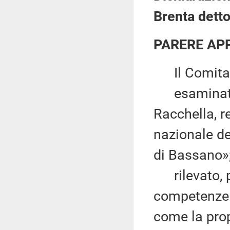
Brenta dett
PARERE AP
Il Comitato
esaminata l
Racchella, 
nazionale de
di Bassano»
rilevato, pe
competenze l
come la prop