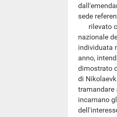
dall'emenda
sede refere
rilevato co
nazionale de
individuata 
anno, intend
dimostrato d
di Nikolaevk
tramandare a
incarnano gli
dell'interess