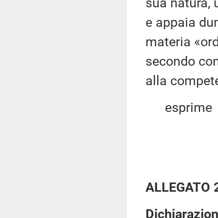
sua natura, u
e appaia dun
materia «ord
secondo comm
alla compete
esprime
ALLEGATO 
Dichiarazio