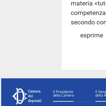
materia «tute
competenza e
secondo com
esprime
Il Presidente
Il Sen
della Camera
della 