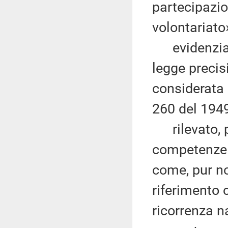
partecipazion
volontariato
evidenziato
legge precis
considerata 
260 del 1949
rilevato, pe
competenze l
come, pur no
riferimento c
ricorrenza n