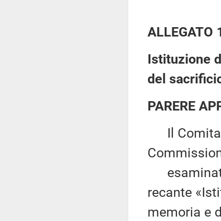
ALLEGATO 
Istituzione 
del sacrifici
PARERE AP
Il Comitato
Commission
esaminata l
recante «Ist
memoria e de