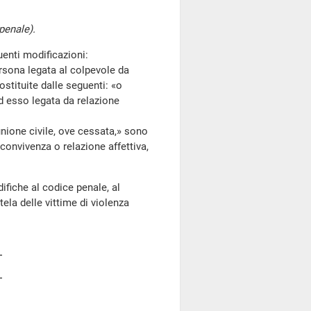
penale).
enti modificazioni:
rsona legata al colpevole da
stituite dalle seguenti: «o
d esso legata da relazione
unione civile, ove cessata,» sono
 convivenza o relazione affettiva,
ifiche al codice penale, al
tela delle vittime di violenza