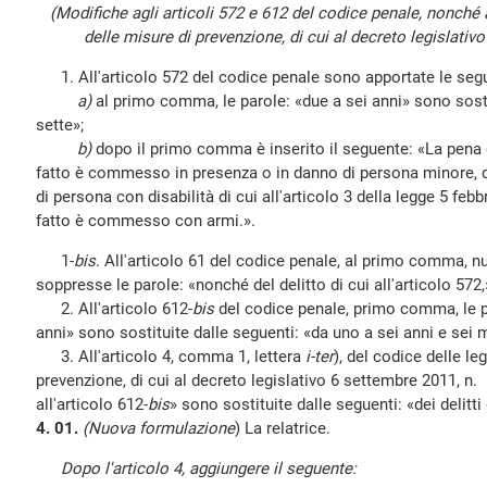
(Modifiche agli articoli 572 e 612 del codice penale, nonché 
delle misure di prevenzione, di cui al decreto legislativ
1. All'articolo 572 del codice penale sono apportate le segu
a)
al primo comma, le parole: «due a sei anni» sono sosti
sette»;
b)
dopo il primo comma è inserito il seguente: «La pena 
fatto è commesso in presenza o in danno di persona minore, d
di persona con disabilità di cui all'articolo 3 della legge 5 febb
fatto è commesso con armi.».
1-
bis
. All'articolo 61 del codice penale, al primo comma, 
soppresse le parole: «nonché del delitto di cui all'articolo 572,
2. All'articolo 612-
bis
del codice penale, primo comma, le p
anni» sono sostituite dalle seguenti: «da uno a sei anni e sei 
3. All'articolo 4, comma 1, lettera
i-ter
), del codice delle le
prevenzione, di cui al decreto legislativo 6 settembre 2011, n. 1
all'articolo 612-
bis
» sono sostituite dalle seguenti: «dei delitti 
4. 01.
(Nuova formulazione
) La relatrice.
Dopo l'articolo 4, aggiungere il seguente: