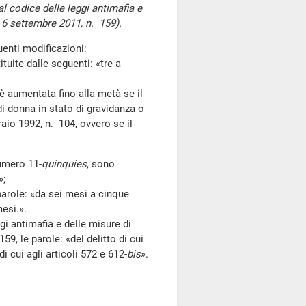
al codice delle leggi antimafia e
o 6 settembre 2011, n. 159).
enti modificazioni:
tuite dalle seguenti: «tre a
è aumentata fino alla metà se il
i donna in stato di gravidanza o
raio 1992, n. 104, ovvero se il
numero 11-
quinquies
, sono
»;
arole: «da sei mesi a cinque
mesi.».
ggi antimafia e delle misure di
59, le parole: «del delitto di cui
di cui agli articoli 572 e 612-
bis
».