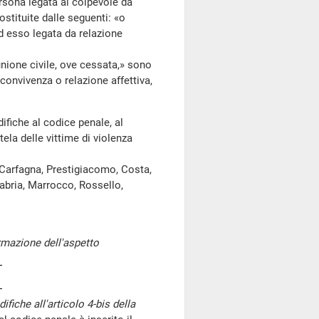
rsona legata al colpevole da
stituite dalle seguenti: «o
d esso legata da relazione
unione civile, ove cessata,» sono
 convivenza o relazione affettiva,
fiche al codice penale, al
tela delle vittime di violenza
 Carfagna, Prestigiacomo, Costa,
alabria, Marrocco, Rossello,
rmazione dell'aspetto
iche all'articolo 4-bis della