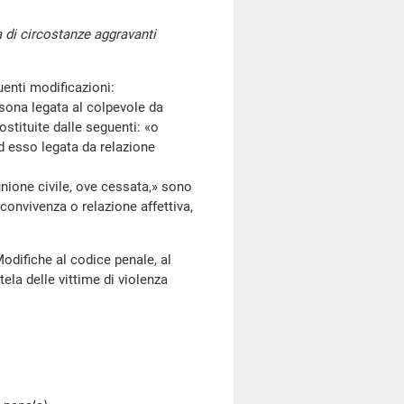
a di circostanze aggravanti
enti modificazioni:
sona legata al colpevole da
stituite dalle seguenti: «o
d esso legata da relazione
unione civile, ove cessata,» sono
 convivenza o relazione affettiva,
odifiche al codice penale, al
tela delle vittime di violenza