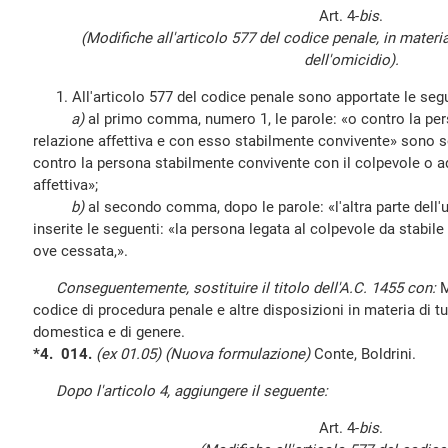
Art. 4-
bis
.
(Modifiche all'articolo 577 del codice penale, in materi
dell'omicidio).
1. All'articolo 577 del codice penale sono apportate le segu
a)
al primo comma, numero 1, le parole: «o contro la per
relazione affettiva e con esso stabilmente convivente» sono so
contro la persona stabilmente convivente con il colpevole o a
affettiva»;
b)
al secondo comma, dopo le parole: «l'altra parte dell'
inserite le seguenti: «la persona legata al colpevole da stabile
ove cessata,».
Conseguentemente, sostituire il titolo dell'A.C. 1455 con:
M
codice di procedura penale e altre disposizioni in materia di tu
domestica e di genere.
*4. 014.
(ex 01.05) (Nuova formulazione)
Conte, Boldrini.
Dopo l'articolo 4, aggiungere il seguente:
Art. 4-
bis
.