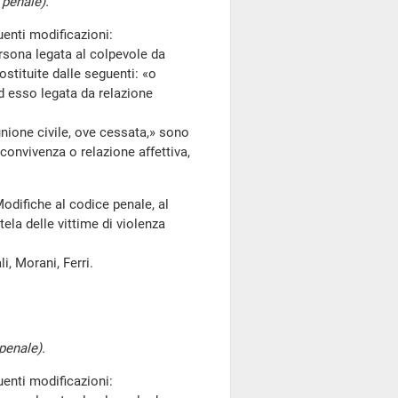
 penale).
enti modificazioni:
rsona legata al colpevole da
stituite dalle seguenti: «o
d esso legata da relazione
unione civile, ove cessata,» sono
 convivenza o relazione affettiva,
odifiche al codice penale, al
tela delle vittime di violenza
li, Morani, Ferri.
penale).
enti modificazioni: