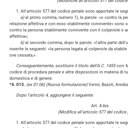
(Modifiche all'articolo 577 del codice
1. All'articolo 577 del codice penale sono apportate le segu
a)
al primo comma, numero 1), le parole: «o contro la pe
relazione affettiva e con esso stabilmente convivente» sono so
contro la persona stabilmente convivente con il colpevole o a
affettiva»;
b)
al secondo comma, dopo le parole: «l'altra parte dell'
inserite le seguenti: «la persona legata al colpevole da stabile
ove cessata,».
Conseguentemente, sostituire il titolo dell'A.C. 1455 con:
M
codice di procedura penale e altre disposizioni in materia di tu
domestica e di genere.
*4. 015.
(ex 01.06) (Nuova formulazione)
Verini, Bazoli, Anniba
Dopo l'articolo 4, aggiungere il seguente:
Art. 4-
bis
.
(Modifica all'articolo 577 del codice 
1. All'articolo 577 del codice penale sono apportate le segu