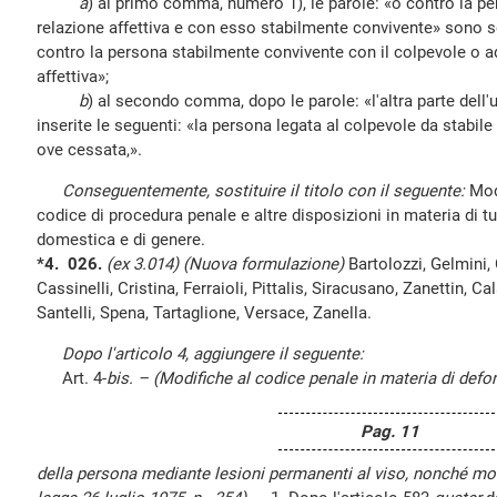
a
) al primo comma, numero 1), le parole: «o contro la pe
relazione affettiva e con esso stabilmente convivente» sono so
contro la persona stabilmente convivente con il colpevole o a
affettiva»;
b
) al secondo comma, dopo le parole: «l'altra parte dell'
inserite le seguenti: «la persona legata al colpevole da stabile
ove cessata,».
Conseguentemente, sostituire il titolo con il seguente:
Modi
codice di procedura penale e altre disposizioni in materia di tu
domestica e di genere.
*4. 026.
(ex 3.014) (Nuova formulazione)
Bartolozzi, Gelmini,
Cassinelli, Cristina, Ferraioli, Pittalis, Siracusano, Zanettin, C
Santelli, Spena, Tartaglione, Versace, Zanella.
Dopo l'articolo 4, aggiungere il seguente:
Art. 4-
bis. – (Modifiche al codice penale in materia di defo
Pag. 11
della persona mediante lesioni permanenti al viso, nonché modif