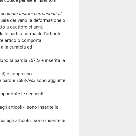
l codice penale è inserito il
mediante lesioni permanenti al
uale derivano la deformazione o
to a quattordici anni.
le parti a norma dell'articolo
nte articolo comporta
 alla curatela ed
po la parola «572» è inserita la
 4) è soppresso.
 parole «583-
bis
» sono aggiunte
 apportate le seguenti
 agli articoli», sono inserite le
 cui agli articoli», sono inserite le