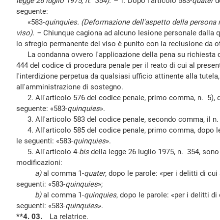
legge 26 luglio 1975, n. 354). –
1. Dopo l'articolo 583-
quater
de
seguente:
«583-
quinquies. (Deformazione dell'aspetto della persona 
viso). –
Chiunque cagiona ad alcuno lesione personale dalla q
lo sfregio permanente del viso è punito con la reclusione da ot
La condanna ovvero l'applicazione della pena su richiesta del
444 del codice di procedura penale per il reato di cui al prese
l'interdizione perpetua da qualsiasi ufficio attinente alla tutela,
all'amministrazione di sostegno.
2. All'articolo 576 del codice penale, primo comma, n. 5), do
seguente: «583-
quinquies
».
3. All'articolo 583 del codice penale, secondo comma, il n.
4. All'articolo 585 del codice penale, primo comma, dopo le
le seguenti: «583-
quinquies
».
5. All'articolo 4-
bis
della legge 26 luglio 1975, n. 354, sono
modificazioni:
a)
al comma 1-
quater
, dopo le parole: «per i delitti di cui
seguenti: «583-
quinquies
»;
b)
al comma 1-
quinquies
, dopo le parole: «per i delitti di
seguenti: «583-
quinquies
».
**4. 03.
La relatrice.