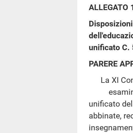
ALLEGATO 
Disposizioni 
dell'educazi
unificato C.
PARERE AP
La XI Com
esaminato,
unificato de
abbinate, re
insegnament