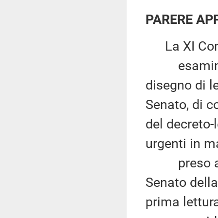
PARERE AP
La XI Com
esaminato, 
disegno di l
Senato, di c
del decreto-
urgenti in ma
preso atto 
Senato della
prima lettura