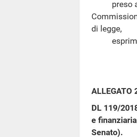
preso atto 
Commissione 
di legge,
esprim
ALLEGATO 
DL 119/2018:
e finanziari
Senato).