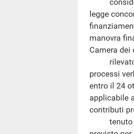
considerato
legge concor
finanziament
manovra fina
Camera dei 
rilevato ch
processi ver
entro il 24 o
applicabile 
contributi pr
tenuto con
previsto per