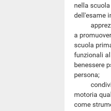
nella scuola
dell'esame i
apprezzate 
a promuovere
scuola prima
funzionali al
benessere ps
persona;
condivisa 
motoria qual
come strume