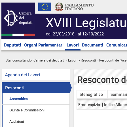
XVIII Legislatu
dal 23/03/2018 - al 12/10/2022
Deputati
Organi Parlamentari
Lavori
Documenti
Comunicaz
Stai consultando:
Camera dei deputati
>
Lavori
>
Resoconti
>
Resoconti dell'As
Agenda dei Lavori
Resoconto d
Resoconti
Stenografico
Sommar
Assemblea
Frontespizio
Indice Alfabe
Giunte e Commissioni
Audizioni