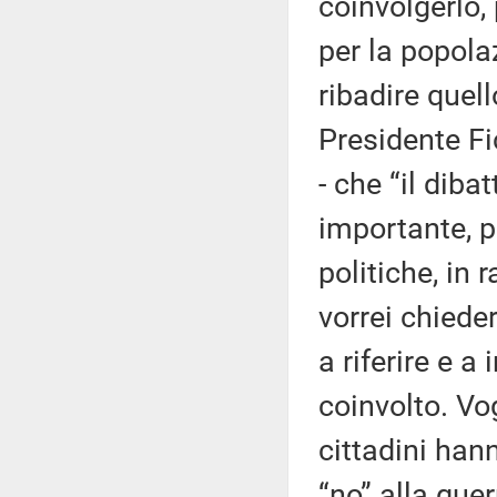
coinvolgerlo,
per la popola
ribadire quell
Presidente Fic
- che “il diba
importante, p
politiche, in
vorrei chiede
a riferire e a
coinvolto. Vo
cittadini han
“no” alla guerr