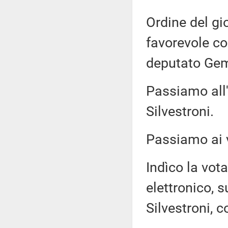
Ordine del gi
favorevole co
deputato Gem
Passiamo all'
Silvestroni.
Passiamo ai v
Indìco la vo
elettronico, s
Silvestroni, c