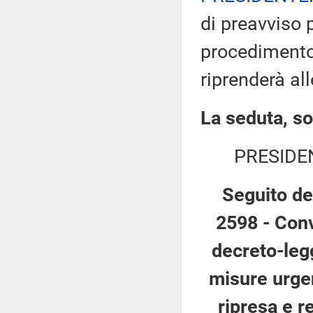
di preavviso p
procedimento 
riprenderà al
La seduta, so
PRESIDE
Seguito de
2598 - Conv
decreto-legg
misure urgen
ripresa e r