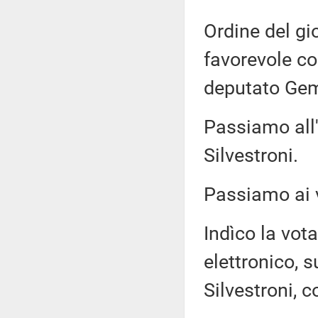
Ordine del gi
favorevole co
deputato Gem
Passiamo all'
Silvestroni.
Passiamo ai v
Indìco la vo
elettronico, s
Silvestroni, c