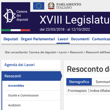
XVIII Legislatu
dal 23/03/2018 - al 12/10/2022
Deputati
Organi Parlamentari
Lavori
Documenti
Comunicaz
Stai consultando:
Camera dei deputati
>
Lavori
>
Resoconti
>
Resoconti dell'As
Agenda dei Lavori
Resoconto d
Resoconti
Stenografico
Sommar
Assemblea
Frontespizio
Indice Alfabe
Giunte e Commissioni
Audizioni