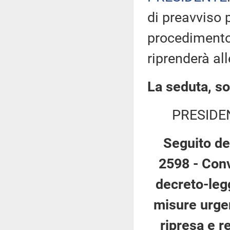
di preavviso p
procedimento 
riprenderà al
La seduta, so
PRESIDE
Seguito de
2598 - Conv
decreto-legg
misure urgen
ripresa e r