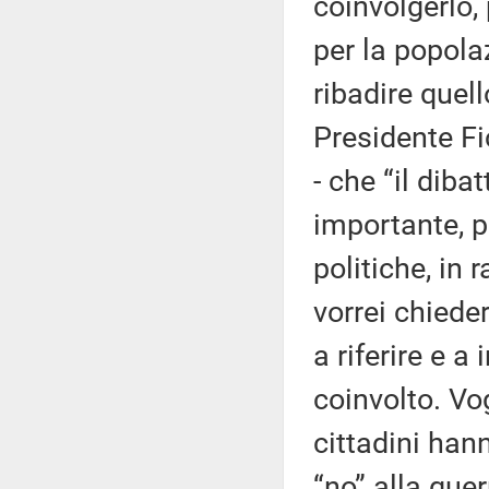
coinvolgerlo,
per la popola
ribadire quell
Presidente Fic
- che “il diba
importante, p
politiche, in
vorrei chiede
a riferire e a
coinvolto. Vo
cittadini han
“no” alla guerr