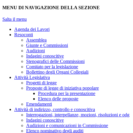
MENU DI NAVIGAZIONE DELLA SEZIONE
Salta il menu
Agenda dei Lavori
Resoconti
Assemblea
Giunte e Commissioni
Audizioni
Indagini conoscitive
Stenografici delle Commissioni
Comitato per la legislazione
Bollettino degli Organi Collegiali
Attività Legislativa
Progetti di legge
Proposte di legge di iniziativa popolare
Procedura per la presentazione
Elenco delle proposte
Emendamenti
Attività di indirizzo, controllo e conoscitiva
Interrogazioni, interpellanze, mozioni, risoluzioni e odg
Indagini conoscitive
Audizioni e comunicazioni in Commissione
Elenco nominativo degli auditi