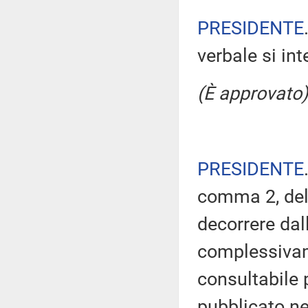
PRESIDENTE
verbale si in
(È approvato)
PRESIDENTE
comma 2, del
decorrere dal
complessivam
consultabile 
pubblicato nel