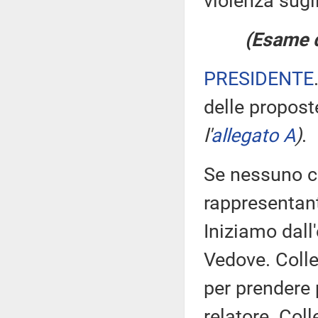
violenza sugl
(Esame d
PRESIDENTE
delle propos
l'
allegato A
)
.
Se nessuno chi
rappresentant
Iniziamo dal
Vedove. Colle
per prendere 
relatore. Coll