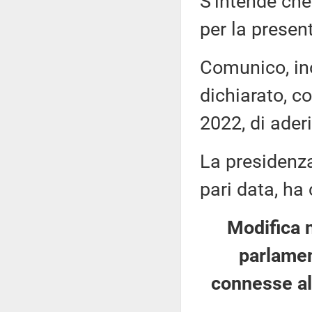
S'intende che 
per la presen
Comunico, in
dichiarato, c
2022, di ader
La presidenza
pari data, ha
Modifica 
parlament
connesse al c