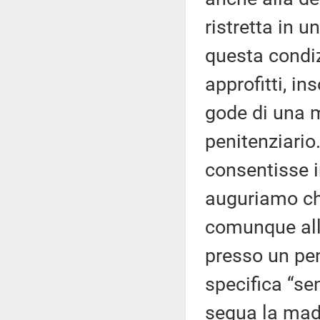
ristretta in u
questa condiz
approfitti, i
gode di una m
penitenziario
consentisse i
auguriamo che
comunque all
presso un pen
specifica “se
segua la madr