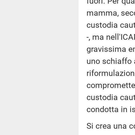
fuori. Per qu
mamma, secon
custodia caut
-, ma nell'IC
gravissima em
uno schiaffo
riformulazione
compromette l'
custodia caut
condotta in i
Si crea una c