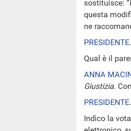
sostituisce: “
questa modif
ne raccomand
PRESIDENTE
Qual è il par
ANNA MACI
Giustizia
. Con
PRESIDENTE
Indìco la vo
elettronico,