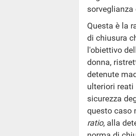
sorveglianza 
Questa è la r
di chiusura c
l'obiettivo de
donna, ristret
detenute madr
ulteriori rea
sicurezza degl
questo caso 
ratio
, alla d
norma di chiu