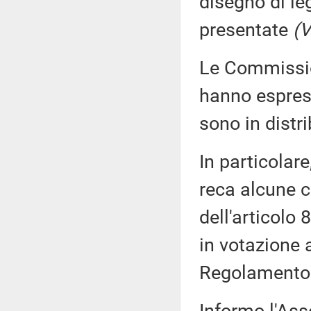
disegno di le
presentate
(V
Le Commission
hanno espress
sono in distr
In particolar
reca alcune co
dell'articolo
in votazione 
Regolamento