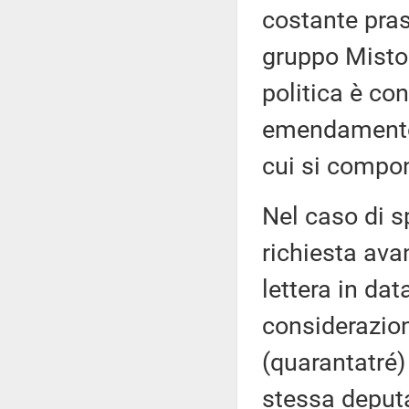
costante pras
gruppo Misto
politica è co
emendamento,
cui si compon
Nel caso di sp
richiesta ava
lettera in dat
considerazion
(quarantatré)
stessa deputa