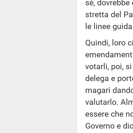
sé, dovrebbe
stretta del P
le linee guid
Quindi, loro 
emendamenti,
votarli, poi, 
delega e port
magari dandoc
valutarlo. A
essere che no
Governo e di