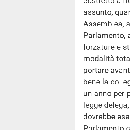
costretto a r
assunto, quan
Assemblea, a f
Parlamento, a
forzature e s
modalità tota
portare avanti
bene la colle
un anno per 
legge delega,
dovrebbe esal
Parlamento c