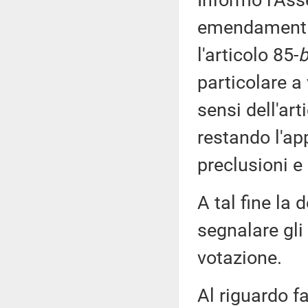
Informo l'Ass
emendamenti 
l'articolo 85-
b
particolare a 
sensi dell'ar
restando l'ap
preclusioni e 
A tal fine la 
segnalare gl
votazione.
Al riguardo f