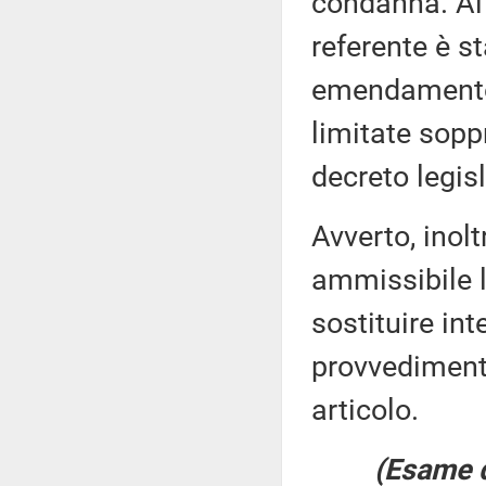
condanna. Al 
referente è s
emendamento 
limitate sopp
decreto legis
Avverto, inolt
ammissibile l
sostituire in
provvedimento
articolo.
(Esame d