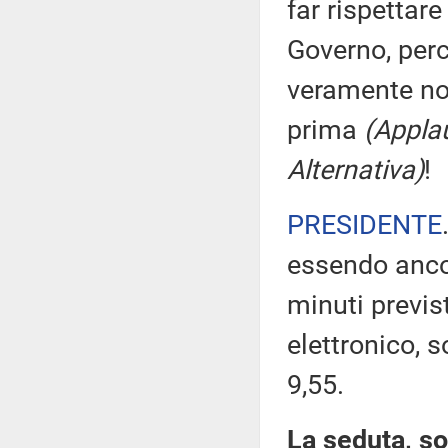
far rispettar
Governo, perc
veramente no
prima
(Applau
Alternativa)
!
PRESIDENTE
essendo ancor
minuti previs
elettronico, 
9,55.
La seduta, so