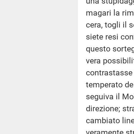
una stupidagg
magari la rim
cera, togli il 
siete resi co
questo sortegg
vera possibil
contrastasse 
temperato dei
seguiva il M
direzione; st
cambiato line
veramente st