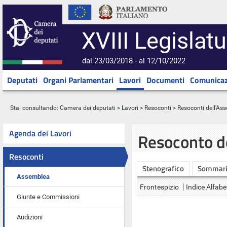
XVIII Legislatu
dal 23/03/2018 - al 12/10/2022
Deputati
Organi Parlamentari
Lavori
Documenti
Comunicaz
Stai consultando:
Camera dei deputati
>
Lavori
>
Resoconti
>
Resoconti dell'As
Agenda dei Lavori
Resoconto d
Resoconti
Stenografico
Sommar
Assemblea
Frontespizio
Indice Alfabe
Giunte e Commissioni
Audizioni