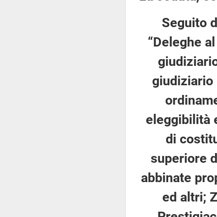
Seguito d
“Deleghe al
giudiziari
giudiziario
ordinamen
eleggibilità
di costi
superiore d
abbinate prop
ed altri; 
Prestigiac