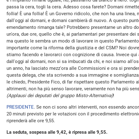
e l'impianto rimane uguale, no, passiamo da bianco a nero: togli i
passa la cera, togli la cera. Adesso cosa farete? Domani rimetter
follia! È una follia! È un Governo ridicolo, che non ha una linea,
dall'oggi al domani, e domani cambierà di nuovo. A questo punto
emendamento rimanga tale? Potrebbero presentarne un altro dom
un'ora, due ore, quello che è, ai parlamentari per presentare de
ma questo le sembra un modo di lavorare in questo Parlamento,
importante come la riforma della giustizia e del CSM? Noi do
stiamo facendo e lavorarci con cognizione di causa. Invece qui a
dall'oggi al domani, non si sa imbucati da chi, e noi siamo all'os
un anno, ha lasciato mezz'ora alle Commissioni e ora si prender
questa delega, che sta scrivendo a sua immagine e somiglianza,
le chiedo, Presidente Fico, di far rispettare questo Parlamento 
altrimenti, non ha più senso lavorare, veramente non ha più se
(Applausi dei deputati del gruppo Misto-Alternativa)
!
PRESIDENTE
. Se non ci sono altri interventi, non essendo ancor
20 minuti previsto per le votazioni con il procedimento elettron
riprenderà alle ore 9,55.
La seduta, sospesa alle 9,42, è ripresa alle 9,55.