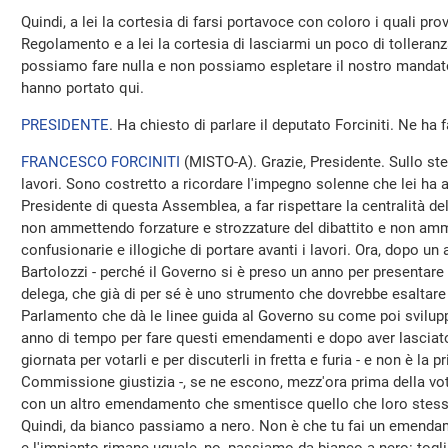
Quindi, a lei la cortesia di farsi portavoce con coloro i quali pr
Regolamento e a lei la cortesia di lasciarmi un poco di tolleranz
possiamo fare nulla e non possiamo espletare il nostro mandato 
hanno portato qui.
PRESIDENTE
. Ha chiesto di parlare il deputato Forciniti. Ne ha 
FRANCESCO FORCINITI
(
MISTO-A
). Grazie, Presidente. Sullo s
lavori. Sono costretto a ricordare l'impegno solenne che lei ha 
Presidente di questa Assemblea, a far rispettare la centralità del
non ammettendo forzature e strozzature del dibattito e non am
confusionarie e illogiche di portare avanti i lavori. Ora, dopo un
Bartolozzi - perché il Governo si è preso un anno per presentar
delega, che già di per sé è uno strumento che dovrebbe esaltare 
Parlamento che dà le linee guida al Governo su come poi svilupp
anno di tempo per fare questi emendamenti e dopo aver lasci
giornata per votarli e per discuterli in fretta e furia - e non è la
Commissione giustizia -, se ne escono, mezz'ora prima della vo
con un altro emendamento che smentisce quello che loro stess
Quindi, da bianco passiamo a nero. Non è che tu fai un emendam