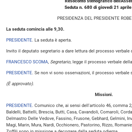
Resoconto stenografico dell'Ass
Seduta n. 680 di giovedì 21 april
PRESIDENZA DEL PRESIDENTE ROBE
La seduta comincia alle 9,30.
PRESIDENTE
. La seduta è aperta.
Invito il deputato segretario a dare lettura del processo verbale
FRANCESCO SCOMA
,
Segretario
, legge il processo verbale della
PRESIDENTE
. Se non vi sono osservazioni, il processo verbale 
(È approvato)
.
Missioni.
PRESIDENTE
. Comunico che, ai sensi dell'articolo 46, comma 2
Baldelli, Battelli, Brescia, Butti, Casa, Cavandoli, Comaroli, Cord
Delmastro Delle Vedove, Fassino, Frusone, Gebhard, Gelmini, Inv
Magi, Marin, Mura, Nardi, Occhionero, Pastorino, Rizzo, Romaniell
Zoffili sono in missione a decorrere dalla seduta odierna.