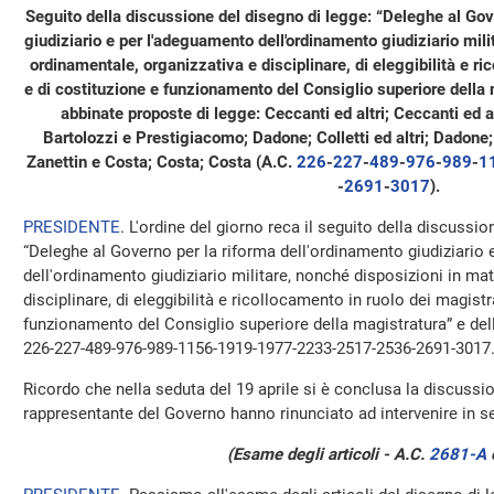
Seguito della discussione del disegno di legge: “Deleghe al Gov
giudiziario e per l'adeguamento dell'ordinamento giudiziario mili
ordinamentale, organizzativa e disciplinare, di eleggibilità e ri
e di costituzione e funzionamento del Consiglio superiore della
abbinate proposte di legge: Ceccanti ed altri; Ceccanti ed alt
Bartolozzi e Prestigiacomo; Dadone; Colletti ed altri; Dadone; P
Zanettin e Costa; Costa; Costa (A.C.
226
​-
227
​-
489
​-
976
​-
989
​-
1
-
2691
​-
3017
​).
PRESIDENTE
. L'ordine del giorno reca il seguito della discussi
“Deleghe al Governo per la riforma dell'ordinamento giudiziario
dell'ordinamento giudiziario militare, nonché disposizioni in ma
disciplinare, di eleggibilità e ricollocamento in ruolo dei magistr
funzionamento del Consiglio superiore della magistratura” e del
226-227-489-976-989-1156-1919-1977-2233-2517-2536-2691-3017
Ricordo che nella seduta del 19 aprile si è conclusa la discussion
rappresentante del Governo hanno rinunciato ad intervenire in se
(Esame degli articoli - A.C.
2681-A
​