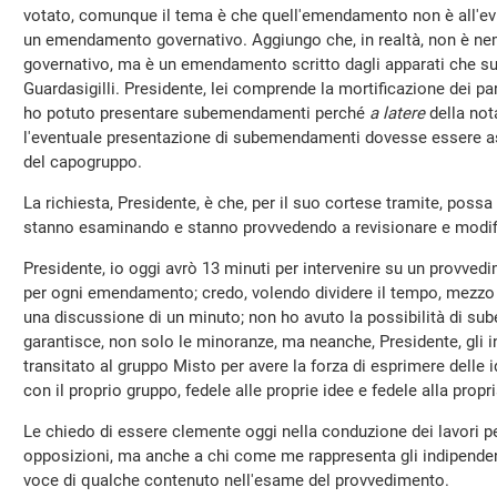
votato, comunque il tema è che quell'emendamento non è all'e
un emendamento governativo. Aggiungo che, in realtà, non è
governativo, ma è un emendamento scritto dagli apparati che su
Guardasigilli. Presidente, lei comprende la mortificazione dei p
ho potuto presentare subemendamenti perché
a latere
della not
l'eventuale presentazione di subemendamenti dovesse essere ass
del capogruppo.
La richiesta, Presidente, è che, per il suo cortese tramite, possa 
stanno esaminando e stanno provvedendo a revisionare e modif
Presidente, io oggi avrò 13 minuti per intervenire su un provved
per ogni emendamento; credo, volendo dividere il tempo, mezz
una discussione di un minuto; non ho avuto la possibilità di s
garantisce, non solo le minoranze, ma neanche, Presidente, gli 
transitato al gruppo Misto per avere la forza di esprimere delle
con il proprio gruppo, fedele alle proprie idee e fedele alla propr
Le chiedo di essere clemente oggi nella conduzione dei lavori pe
opposizioni, ma anche a chi come me rappresenta gli indipendent
voce di qualche contenuto nell'esame del provvedimento.