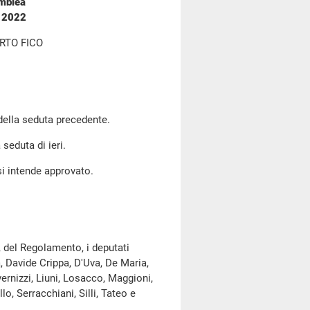
emblea
e 2022
RTO FICO
 della seduta precedente.
 seduta di ieri.
si intende approvato.
, del Regolamento, i deputati
a, Davide Crippa, D'Uva, De Maria,
ernizzi, Liuni, Losacco, Maggioni,
o, Serracchiani, Silli, Tateo e