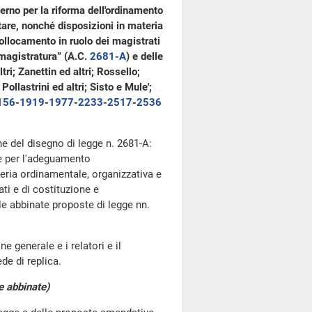
erno per la riforma dell'ordinamento
tare, nonché disposizioni in materia
collocamento in ruolo dei magistrati
 magistratura” (A.C.
2681-A
​) e delle
ri; Zanettin ed altri; Rossello;
ollastrini ed altri; Sisto e Mule';
156
​-
1919
​-
1977
​-
2233
​-
2517
​-
2536
one del disegno di legge n. 2681-A:
 e per l'adeguamento
teria ordinamentale, organizzativa e
ati e di costituzione e
le abbinate proposte di legge nn.
.
e generale e i relatori e il
de di replica.
 e abbinate)