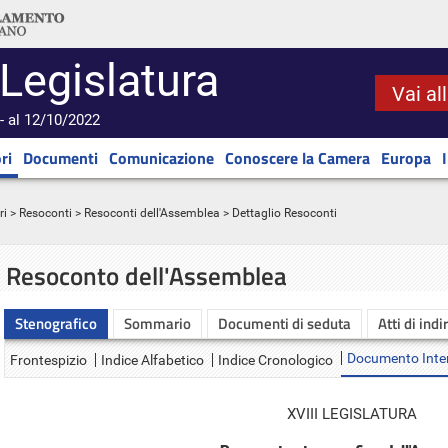
 Legislatura
Vai al
- al 12/10/2022
ri
Documenti
Comunicazione
Conoscere la Camera
Europa
ri
>
Resoconti
>
Resoconti dell'Assemblea
> Dettaglio Resoconti
Resoconto dell'Assemblea
Stenografico
Sommario
Documenti di seduta
Atti di indi
Documento Inte
Frontespizio
Indice Alfabetico
Indice Cronologico
XVIII LEGISLATURA