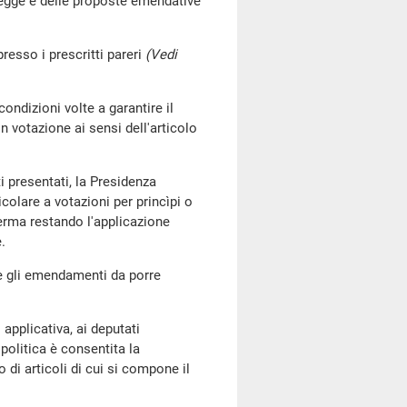
 legge e delle proposte emendative
resso i prescritti pareri
(Vedi
ondizioni volte a garantire il
n votazione ai sensi dell'articolo
 presentati, la Presidenza
olare a votazioni per princìpi o
ferma restando l'applicazione
.
are gli emendamenti da porre
applicativa, ai deputati
politica è consentita la
i articoli di cui si compone il