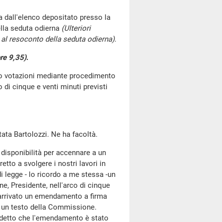
 dall'elenco depositato presso la
lla seduta odierna
(Ulteriori
al resoconto della seduta odierna)
.
re 9,35)
.
go votazioni mediante procedimento
di cinque e venti minuti previsti
utata Bartolozzi. Ne ha facoltà.
a disponibilità per accennare a un
etto a svolgere i nostri lavori in
legge - lo ricordo a me stessa -un
ne, Presidente, nell'arco di cinque
è arrivato un emendamento a firma
i un testo della Commissione.
a detto che l'emendamento è stato