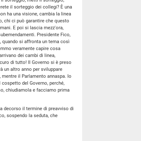
l sorteggio, metti il sorteggio,
ete il sorteggio dei collegi? È una
 non ha una visione, cambia la linea
, chi ci può garantire che questo
ani. E poi si lascia mezz'ora,
i subemendamenti. Presidente Fico,
 quando si affronta un tema così
vremmo veramente capire cosa
rrivano dei cambi di linea,
curo di tutto! Il Governo si è preso
à un altro anno per sviluppare
 mentre il Parlamento annaspa. Io
al cospetto del Governo, perché,
nso, chiudiamola e facciamo prima
a decorso il termine di preavviso di
ico, sospendo la seduta, che