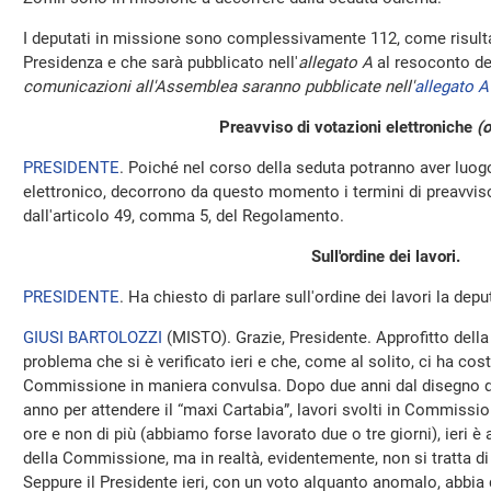
I deputati in missione sono complessivamente 112, come risulta
Presidenza e che sarà pubblicato nell'
allegato A
al resoconto de
comunicazioni all'Assemblea saranno pubblicate nell'
allegato A
Preavviso di votazioni elettroniche
(o
PRESIDENTE
. Poiché nel corso della seduta potranno aver luo
elettronico, decorrono da questo momento i termini di preavviso 
dall'articolo 49, comma 5, del Regolamento.
Sull'ordine dei lavori.
PRESIDENTE
. Ha chiesto di parlare sull'ordine dei lavori la dep
GIUSI BARTOLOZZI
(
MISTO
). Grazie, Presidente. Approfitto dell
problema che si è verificato ieri e che, come al solito, ci ha costr
Commissione in maniera convulsa. Dopo due anni dal disegno di 
anno per attendere il “maxi Cartabia”, lavori svolti in Commissio
ore e non di più (abbiamo forse lavorato due o tre giorni), ieri 
della Commissione, ma in realtà, evidentemente, non si tratta d
Seppure il Presidente ieri, con un voto alquanto anomalo, abbi