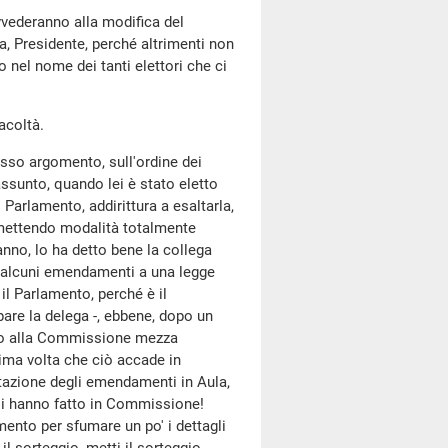
ovvederanno alla modifica del
a, Presidente, perché altrimenti non
nel nome dei tanti elettori che ci
facoltà.
tesso argomento, sull'ordine dei
assunto, quando lei è stato eletto
 Parlamento, addirittura a esaltarla,
mettendo modalità totalmente
 anno, lo ha detto bene la collega
e alcuni emendamenti a una legge
il Parlamento, perché è il
are la delega -, ebbene, dopo un
ato alla Commissione mezza
 prima volta che ciò accade in
tazione degli emendamenti in Aula,
i hanno fatto in Commissione!
ento per sfumare un po' i dettagli