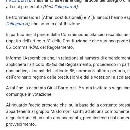
PRESIDENTE
. Passiamo all'esame degli articoli del disegno di
ad essi presentate
(Vedi l'
allegato A
)
.
Le Commissioni I (Affari costituzionali) e V (Bilancio) hanno esp
l'
allegato A
)
, che sono in distribuzione.
In particolare, il parere della Commissione bilancio reca alcune c
rispetto dell'articolo 81 della Costituzione e che saranno poste i
86, comma 4-
bis
, del Regolamento.
Informo l'Assemblea che, in relazione al numero di emendamenti
applicherà l'articolo 85-
bis
del Regolamento, procedendo in partic
riassuntive, ai sensi dell'articolo 85, comma 8, ultimo periodo, 
dell'ordinario regime delle preclusioni e delle votazioni a scalare
A tal fine la deputata Giusi Bartolozzi è stata invitata a segnal
comunque in votazione.
Al riguardo faccio presente che, sulla base della costante prassi 
appartenenti al gruppo Misto non iscritti ad alcuna componente 
segnalazione di un solo emendamento, prescindendo dal numero d
provvedimento.