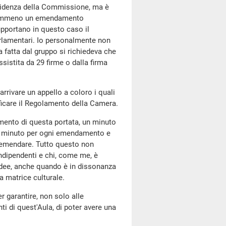
videnza della Commissione, ma è
 nemmeno un emendamento
pportano in questo caso il
arlamentari. Io personalmente non
a fatta dal gruppo si richiedeva che
istita da 29 firme o dalla firma
arrivare un appello a coloro i quali
icare il Regolamento della Camera.
imento di questa portata, un minuto
o minuto per ogni emendamento e
ubemendare. Tutto questo non
indipendenti e chi, come me, è
 idee, anche quando è in dissonanza
ia matrice culturale.
r garantire, non solo alle
i di quest'Aula, di poter avere una