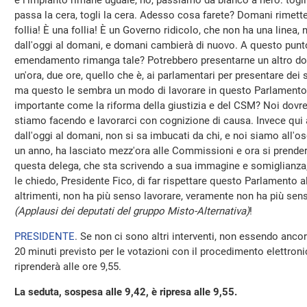
e l'impianto rimane uguale, no, passiamo da bianco a nero: togli i
passa la cera, togli la cera. Adesso cosa farete? Domani rimetter
follia! È una follia! È un Governo ridicolo, che non ha una linea,
dall'oggi al domani, e domani cambierà di nuovo. A questo punto
emendamento rimanga tale? Potrebbero presentarne un altro dom
un'ora, due ore, quello che è, ai parlamentari per presentare de
ma questo le sembra un modo di lavorare in questo Parlamento,
importante come la riforma della giustizia e del CSM? Noi do
stiamo facendo e lavorarci con cognizione di causa. Invece qui a
dall'oggi al domani, non si sa imbucati da chi, e noi siamo all'os
un anno, ha lasciato mezz'ora alle Commissioni e ora si prender
questa delega, che sta scrivendo a sua immagine e somiglianza,
le chiedo, Presidente Fico, di far rispettare questo Parlamento 
altrimenti, non ha più senso lavorare, veramente non ha più se
(Applausi dei deputati del gruppo Misto-Alternativa)
!
PRESIDENTE
. Se non ci sono altri interventi, non essendo ancor
20 minuti previsto per le votazioni con il procedimento elettron
riprenderà alle ore 9,55.
La seduta, sospesa alle 9,42, è ripresa alle 9,55.