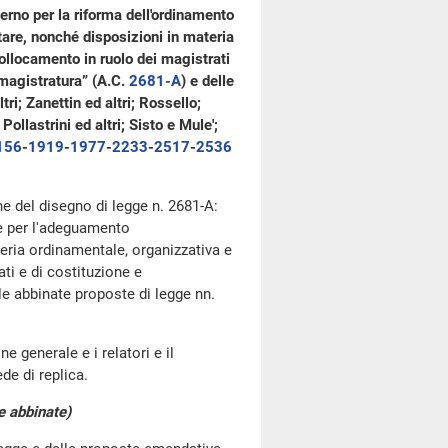
erno per la riforma dell'ordinamento
tare, nonché disposizioni in materia
collocamento in ruolo dei magistrati
 magistratura” (A.C.
2681-A
​) e delle
ri; Zanettin ed altri; Rossello;
ollastrini ed altri; Sisto e Mule';
156
​-
1919
​-
1977
​-
2233
​-
2517
​-
2536
one del disegno di legge n. 2681-A:
 e per l'adeguamento
teria ordinamentale, organizzativa e
ati e di costituzione e
le abbinate proposte di legge nn.
.
e generale e i relatori e il
de di replica.
 e abbinate)