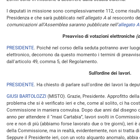
I deputati in missione sono complessivamente 112, come risulta
Presidenza e che sarà pubblicato nell'
allegato A
al resoconto de
comunicazioni all'Assemblea saranno pubblicate nell'
allegato A
Preavviso di votazioni elettroniche
(o
PRESIDENTE
. Poiché nel corso della seduta potranno aver luo
elettronico, decorrono da questo momento i termini di preavviso 
dall'articolo 49, comma 5, del Regolamento.
Sull'ordine dei lavori.
PRESIDENTE
. Ha chiesto di parlare sull'ordine dei lavori la dep
GIUSI BARTOLOZZI
(
MISTO
). Grazie, Presidente. Approfitto dell
problema che si è verificato ieri e che, come al solito, ci ha costr
Commissione in maniera convulsa. Dopo due anni dal disegno di 
anno per attendere il “maxi Cartabia”, lavori svolti in Commissio
ore e non di più (abbiamo forse lavorato due o tre giorni), ieri 
della Commissione, ma in realtà, evidentemente, non si tratta d
Seppure il Presidente ieri, con un voto alquanto anomalo, abbi