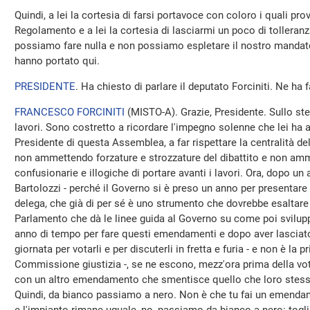
Quindi, a lei la cortesia di farsi portavoce con coloro i quali pr
Regolamento e a lei la cortesia di lasciarmi un poco di tolleranz
possiamo fare nulla e non possiamo espletare il nostro mandato 
hanno portato qui.
PRESIDENTE
. Ha chiesto di parlare il deputato Forciniti. Ne ha 
FRANCESCO FORCINITI
(
MISTO-A
). Grazie, Presidente. Sullo s
lavori. Sono costretto a ricordare l'impegno solenne che lei ha 
Presidente di questa Assemblea, a far rispettare la centralità del
non ammettendo forzature e strozzature del dibattito e non am
confusionarie e illogiche di portare avanti i lavori. Ora, dopo un
Bartolozzi - perché il Governo si è preso un anno per presentar
delega, che già di per sé è uno strumento che dovrebbe esaltare 
Parlamento che dà le linee guida al Governo su come poi svilupp
anno di tempo per fare questi emendamenti e dopo aver lasci
giornata per votarli e per discuterli in fretta e furia - e non è la
Commissione giustizia -, se ne escono, mezz'ora prima della vo
con un altro emendamento che smentisce quello che loro stess
Quindi, da bianco passiamo a nero. Non è che tu fai un emendam