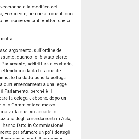
ovvederanno alla modifica del
a, Presidente, perché altrimenti non
nel nome dei tanti elettori che ci
facoltà.
tesso argomento, sull'ordine dei
assunto, quando lei è stato eletto
 Parlamento, addirittura a esaltarla,
mettendo modalità totalmente
 anno, lo ha detto bene la collega
e alcuni emendamenti a una legge
il Parlamento, perché è il
are la delega -, ebbene, dopo un
ato alla Commissione mezza
 prima volta che ciò accade in
tazione degli emendamenti in Aula,
i hanno fatto in Commissione!
ento per sfumare un po' i dettagli