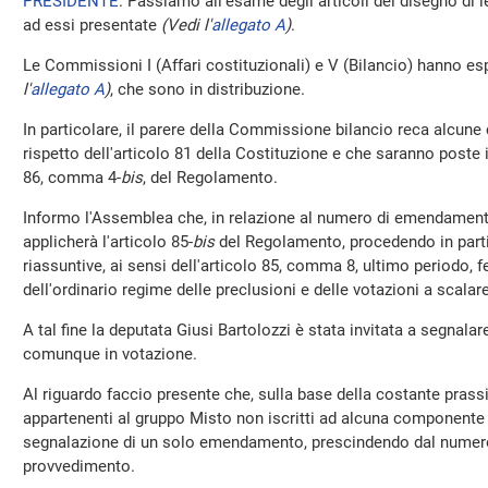
PRESIDENTE
. Passiamo all'esame degli articoli del disegno di
ad essi presentate
(Vedi l'
allegato A
)
.
Le Commissioni I (Affari costituzionali) e V (Bilancio) hanno esp
l'
allegato A
)
, che sono in distribuzione.
In particolare, il parere della Commissione bilancio reca alcune c
rispetto dell'articolo 81 della Costituzione e che saranno poste i
86, comma 4-
bis
, del Regolamento.
Informo l'Assemblea che, in relazione al numero di emendamenti
applicherà l'articolo 85-
bis
del Regolamento, procedendo in partic
riassuntive, ai sensi dell'articolo 85, comma 8, ultimo periodo, 
dell'ordinario regime delle preclusioni e delle votazioni a scalare
A tal fine la deputata Giusi Bartolozzi è stata invitata a segnal
comunque in votazione.
Al riguardo faccio presente che, sulla base della costante prassi 
appartenenti al gruppo Misto non iscritti ad alcuna componente 
segnalazione di un solo emendamento, prescindendo dal numero d
provvedimento.