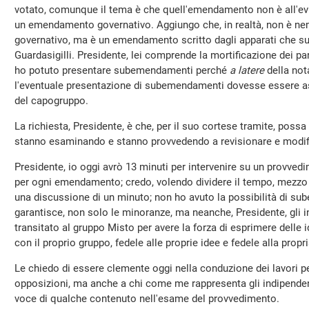
votato, comunque il tema è che quell'emendamento non è all'e
un emendamento governativo. Aggiungo che, in realtà, non è
governativo, ma è un emendamento scritto dagli apparati che su
Guardasigilli. Presidente, lei comprende la mortificazione dei p
ho potuto presentare subemendamenti perché
a latere
della not
l'eventuale presentazione di subemendamenti dovesse essere ass
del capogruppo.
La richiesta, Presidente, è che, per il suo cortese tramite, possa 
stanno esaminando e stanno provvedendo a revisionare e modif
Presidente, io oggi avrò 13 minuti per intervenire su un provved
per ogni emendamento; credo, volendo dividere il tempo, mezz
una discussione di un minuto; non ho avuto la possibilità di s
garantisce, non solo le minoranze, ma neanche, Presidente, gli 
transitato al gruppo Misto per avere la forza di esprimere delle
con il proprio gruppo, fedele alle proprie idee e fedele alla propr
Le chiedo di essere clemente oggi nella conduzione dei lavori pe
opposizioni, ma anche a chi come me rappresenta gli indipendent
voce di qualche contenuto nell'esame del provvedimento.