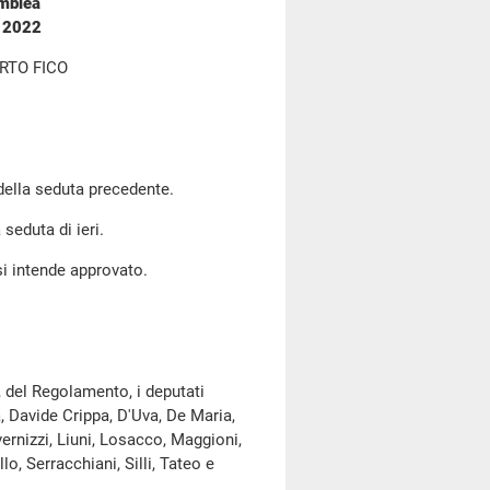
emblea
e 2022
RTO FICO
 della seduta precedente.
 seduta di ieri.
si intende approvato.
, del Regolamento, i deputati
a, Davide Crippa, D'Uva, De Maria,
ernizzi, Liuni, Losacco, Maggioni,
o, Serracchiani, Silli, Tateo e