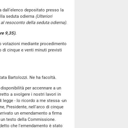
 dall'elenco depositato presso la
lla seduta odierna
(Ulteriori
al resoconto della seduta odierna)
.
re 9,35)
.
go votazioni mediante procedimento
di cinque e venti minuti previsti
utata Bartolozzi. Ne ha facoltà.
a disponibilità per accennare a un
etto a svolgere i nostri lavori in
legge - lo ricordo a me stessa -un
ne, Presidente, nell'arco di cinque
è arrivato un emendamento a firma
i un testo della Commissione.
a detto che l'emendamento è stato