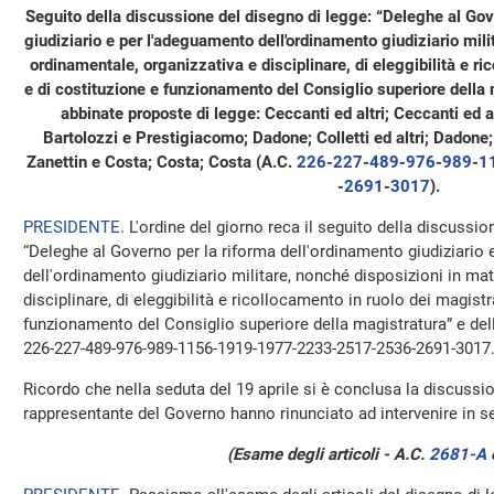
Seguito della discussione del disegno di legge: “Deleghe al Gov
giudiziario e per l'adeguamento dell'ordinamento giudiziario mili
ordinamentale, organizzativa e disciplinare, di eleggibilità e ri
e di costituzione e funzionamento del Consiglio superiore della
abbinate proposte di legge: Ceccanti ed altri; Ceccanti ed alt
Bartolozzi e Prestigiacomo; Dadone; Colletti ed altri; Dadone; P
Zanettin e Costa; Costa; Costa (A.C.
226
​-
227
​-
489
​-
976
​-
989
​-
1
-
2691
​-
3017
​).
PRESIDENTE
. L'ordine del giorno reca il seguito della discussi
“Deleghe al Governo per la riforma dell'ordinamento giudiziario
dell'ordinamento giudiziario militare, nonché disposizioni in ma
disciplinare, di eleggibilità e ricollocamento in ruolo dei magistr
funzionamento del Consiglio superiore della magistratura” e del
226-227-489-976-989-1156-1919-1977-2233-2517-2536-2691-3017
Ricordo che nella seduta del 19 aprile si è conclusa la discussion
rappresentante del Governo hanno rinunciato ad intervenire in se
(Esame degli articoli - A.C.
2681-A
​