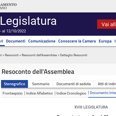
 Legislatura
Vai al
- al 12/10/2022
ri
Documenti
Comunicazione
Conoscere la Camera
Europa
ri
>
Resoconti
>
Resoconti dell'Assemblea
> Dettaglio Resoconti
Resoconto dell'Assemblea
Stenografico
Sommario
Documenti di seduta
Atti di indi
Documento Inte
Frontespizio
Indice Alfabetico
Indice Cronologico
XVIII LEGISLATURA