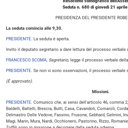
Resoconto stenografico dell'Ass
Seduta n. 680 di giovedì 21 april
PRESIDENZA DEL PRESIDENTE ROBE
La seduta comincia alle 9,30.
PRESIDENTE
. La seduta è aperta.
Invito il deputato segretario a dare lettura del processo verbale
FRANCESCO SCOMA
,
Segretario
, legge il processo verbale della
PRESIDENTE
. Se non vi sono osservazioni, il processo verbale 
(È approvato)
.
Missioni.
PRESIDENTE
. Comunico che, ai sensi dell'articolo 46, comma 2
Baldelli, Battelli, Brescia, Butti, Casa, Cavandoli, Comaroli, Cord
Delmastro Delle Vedove, Fassino, Frusone, Gebhard, Gelmini, Inv
Magi, Marin, Mura, Nardi, Occhionero, Pastorino, Rizzo, Romaniell
Zoffili sono in missione a decorrere dalla seduta odierna.