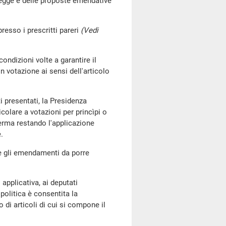
 legge e delle proposte emendative
resso i prescritti pareri
(Vedi
ondizioni volte a garantire il
n votazione ai sensi dell'articolo
 presentati, la Presidenza
olare a votazioni per princìpi o
ferma restando l'applicazione
.
are gli emendamenti da porre
applicativa, ai deputati
politica è consentita la
i articoli di cui si compone il