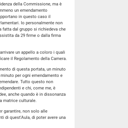
videnza della Commissione, ma è
 nemmeno un emendamento
pportano in questo caso il
arlamentari. Io personalmente non
a fatta dal gruppo si richiedeva che
istita da 29 firme o dalla firma
arrivare un appello a coloro i quali
icare il Regolamento della Camera.
imento di questa portata, un minuto
o minuto per ogni emendamento e
ubemendare. Tutto questo non
indipendenti e chi, come me, è
 idee, anche quando è in dissonanza
ia matrice culturale.
r garantire, non solo alle
i di quest'Aula, di poter avere una