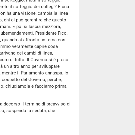
l sorteggio, metti il sorteggio,
ete il sorteggio dei collegi? È una
 non ha una visione, cambia la linea
, chi ci può garantire che questo
ani. E poi si lascia mezz'ora,
i subemendamenti. Presidente Fico,
 quando si affronta un tema così
vremmo veramente capire cosa
rrivano dei cambi di linea,
curo di tutto! Il Governo si è preso
à un altro anno per sviluppare
 mentre il Parlamento annaspa. Io
al cospetto del Governo, perché,
nso, chiudiamola e facciamo prima
a decorso il termine di preavviso di
ico, sospendo la seduta, che