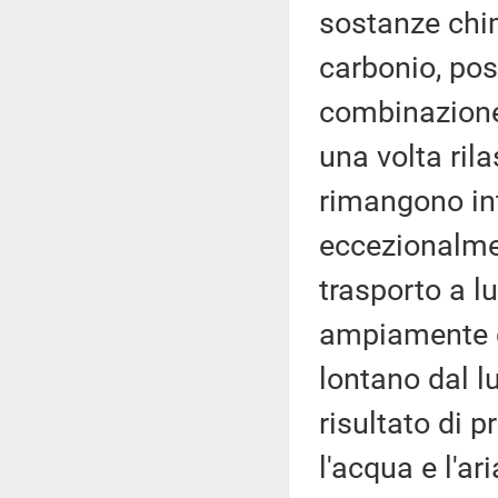
sostanze chim
carbonio, pos
combinazione 
una volta ril
rimangono int
eccezionalmen
trasporto a l
ampiamente d
lontano dal l
risultato di p
l'acqua e l'a