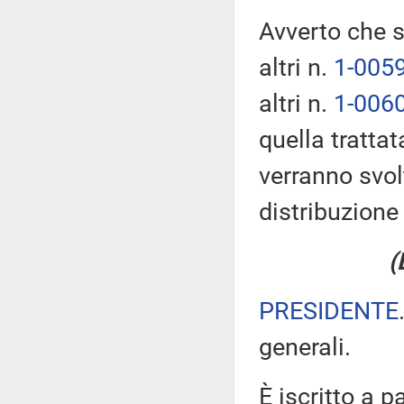
Avverto che s
altri n.
1-005
altri n.
1-006
quella trattat
verranno svol
distribuzion
(
PRESIDENTE
generali.
È iscritto a p