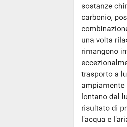
sostanze chim
carbonio, pos
combinazione 
una volta ril
rimangono int
eccezionalmen
trasporto a l
ampiamente d
lontano dal l
risultato di p
l'acqua e l'a