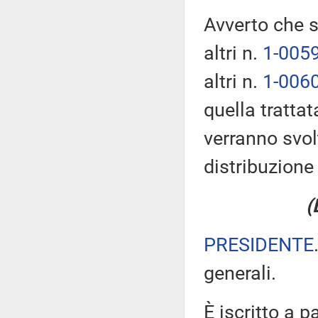
Avverto che s
altri n.
1-005
altri n.
1-006
quella trattat
verranno svol
distribuzion
(
PRESIDENTE
generali.
È iscritto a p