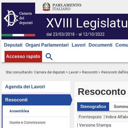
XVIII Legislatu
dal 23/03/2018 - al 12/10/2022
Deputati
Organi Parlamentari
Lavori
Documenti
Comu
Accesso rapido
Stai consultando:
Camera dei deputati
>
Lavori
>
Resoconti
>
Resoconti dell'
Agenda dei Lavori
Resoconto 
Resoconti
Stenografico
Somma
Assemblea
Frontespizio
Indice Alfab
Giunte e Commissioni
Versione Stampa