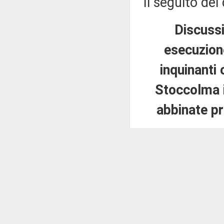
Il seguito del
Discussi
esecuzion
inquinanti 
Stoccolma 
abbinate pr
PRESIDENTE
disegno di le
della Convenz
organici persi