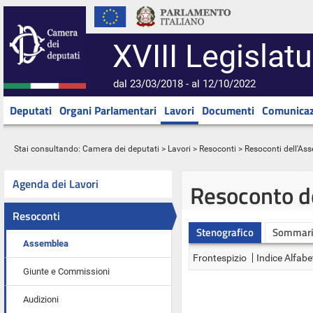
XVIII Legislatu
dal 23/03/2018 - al 12/10/2022
Deputati
Organi Parlamentari
Lavori
Documenti
Comunicaz
Stai consultando:
Camera dei deputati
>
Lavori
>
Resoconti
>
Resoconti dell'As
Agenda dei Lavori
Resoconto d
Resoconti
Stenografico
Sommar
Assemblea
Frontespizio
Indice Alfabe
Giunte e Commissioni
Audizioni