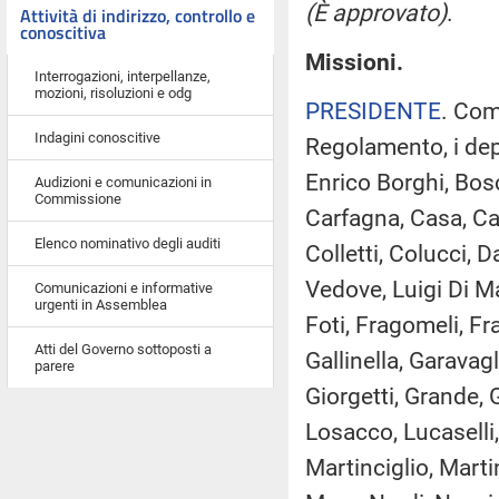
(È approvato)
.
Attività di indirizzo, controllo e
conoscitiva
Missioni.
Interrogazioni, interpellanze,
mozioni, risoluzioni e odg
PRESIDENTE
. Com
Indagini conoscitive
Regolamento, i depu
Enrico Borghi, Bosc
Audizioni e comunicazioni in
Commissione
Carfagna, Casa, Cast
Elenco nominativo degli auditi
Colletti, Colucci, 
Vedove, Luigi Di Ma
Comunicazioni e informative
urgenti in Assemblea
Foti, Fragomeli, Fr
Atti del Governo sottoposti a
Gallinella, Garavag
parere
Giorgetti, Grande, G
Losacco, Lucaselli,
Martinciglio, Martin