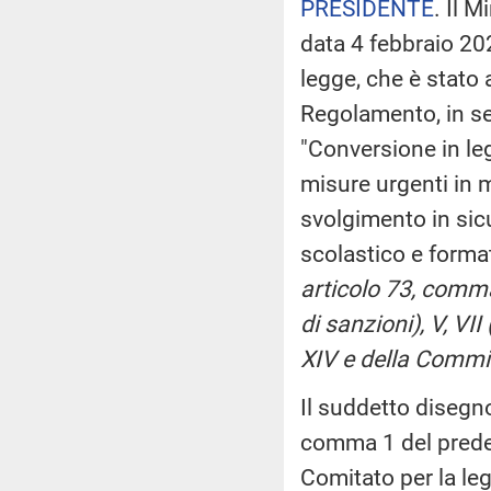
PRESIDENTE
. Il M
data 4 febbraio 20
legge, che è stato 
Regolamento, in sed
"Conversione in le
misure urgenti in m
svolgimento in sicu
scolastico e forma
articolo 73, comm
di sanzioni), V, VI
XIV e della Commis
Il suddetto disegno
comma 1 del predet
Comitato per la leg