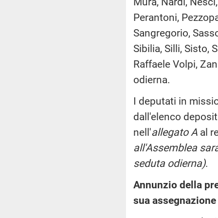
Mura, Nardi, Nesci, 
Perantoni, Pezzopa
Sangregorio, Sasso,
Sibilia, Silli, Sist
Raffaele Volpi, Zan
odierna.
I deputati in miss
dall'elenco deposi
nell'
allegato A
al r
all'Assemblea sara
seduta odierna)
.
Annunzio della pre
sua assegnazione 