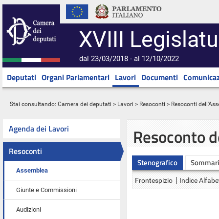
XVIII Legislatu
dal 23/03/2018 - al 12/10/2022
Deputati
Organi Parlamentari
Lavori
Documenti
Comunicaz
Stai consultando:
Camera dei deputati
>
Lavori
>
Resoconti
>
Resoconti dell'As
Agenda dei Lavori
Resoconto d
Resoconti
Stenografico
Sommar
Assemblea
Frontespizio
Indice Alfabe
Giunte e Commissioni
Audizioni