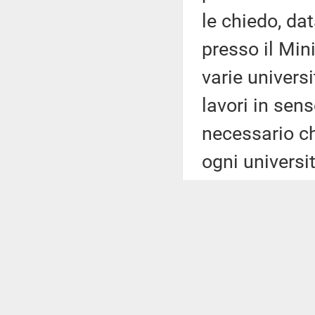
le chiedo, dat
presso il Mini
varie univers
lavori in sen
necessario c
ogni universi
gli interessi 
soggetti paras
sono soprattu
ancora adesso
insegnare a d