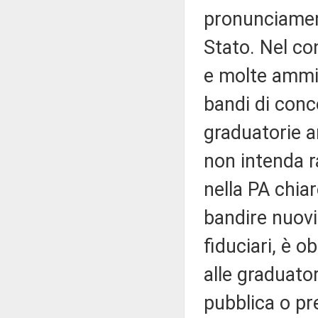
pronunciament
Stato. Nel co
e molte ammin
bandi di conc
graduatorie a
non intenda ra
nella PA chia
bandire nuovi 
fiduciari, è o
alle graduato
pubblica o pr