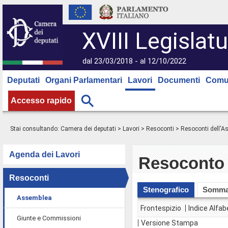
XVIII Legislatu
dal 23/03/2018 - al 12/10/2022
Deputati
Organi Parlamentari
Lavori
Documenti
Comu
Accesso rapido
Stai consultando:
Camera dei deputati
>
Lavori
>
Resoconti
>
Resoconti dell'
Agenda dei Lavori
Resoconto 
Resoconti
Stenografico
Somma
Assemblea
Frontespizio
Indice Alfab
Giunte e Commissioni
Versione Stampa