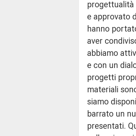
progettualit
e approvato d
hanno portato
aver condiviso
abbiamo atti
e con un dial
progetti propr
materiali sono
siamo disponib
barrato un nu
presentati. Q