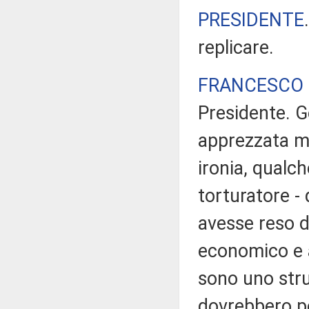
PRESIDENTE
replicare.
FRANCESCO 
Presidente. Ge
apprezzata ma
ironia, qualch
torturatore -
avesse reso di
economico e a
sono uno str
dovrebbero pe