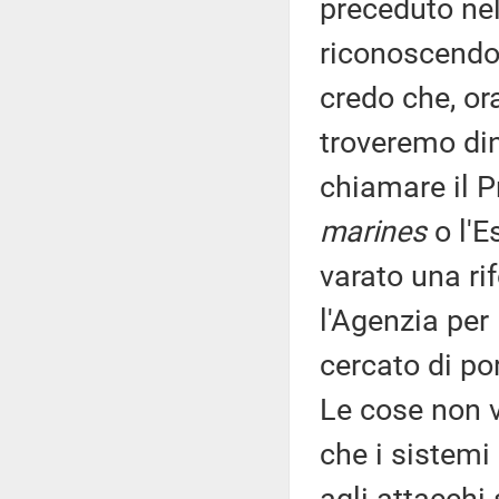
preceduto nel
riconoscendo 
credo che, ora
troveremo di
chiamare il Pr
marines
o l'E
varato una r
l'Agenzia per
cercato di por
Le cose non v
che i sistemi