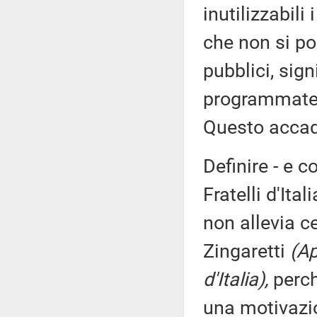
inutilizzabili 
che non si po
pubblici, sign
programmate,
Questo accad
Definire - e c
Fratelli d'Ita
non allevia c
Zingaretti
(Ap
d'Italia),
perch
una motivazio