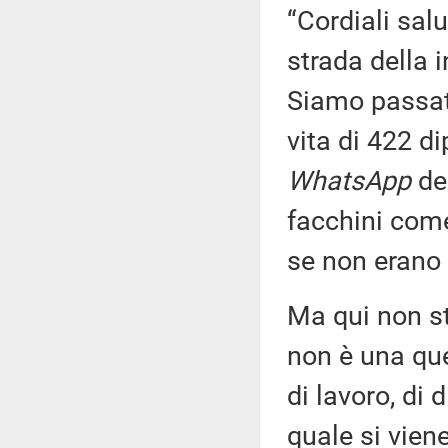
“Cordiali salu
strada della 
Siamo passat
vita di 422 d
WhatsApp
del
facchini come 
se non erano c
Ma qui non s
non è una qu
di lavoro, di d
quale si viene