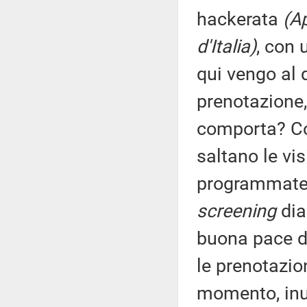
hackerata
(Ap
d'Italia)
, con
qui vengo al 
prenotazione,
comporta? Co
saltano le vi
programmate e
screening
dia
buona pace de
le prenotazio
momento, inut