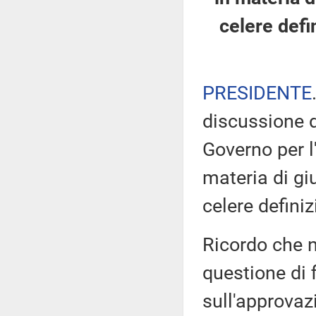
celere defi
PRESIDENTE
discussione d
Governo per l
materia di giu
celere defini
Ricordo che n
questione di 
sull'approva