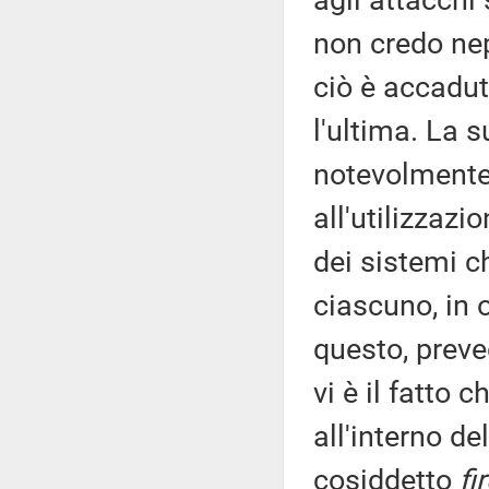
agli attacch
non credo nep
ciò è accadut
l'ultima. La s
notevolmente;
all'utilizzazi
dei sistemi ch
ciascuno, in 
questo, preve
vi è il fatto
all'interno d
cosiddetto
fi