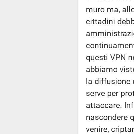
muro ma, allo
cittadini deb
amministrazi
continuament
questi VPN no
abbiamo visto
la diffusione 
serve per pro
attaccare. Inf
nascondere q
venire, cripta