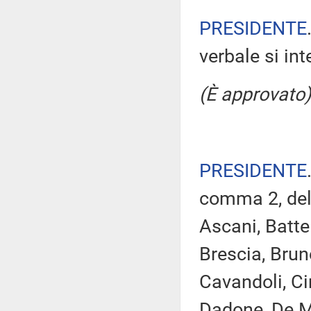
PRESIDENTE
verbale si in
(È approvato)
PRESIDENTE
comma 2, del
Ascani, Battel
Brescia, Brun
Cavandoli, Cir
Dadone, De Ma