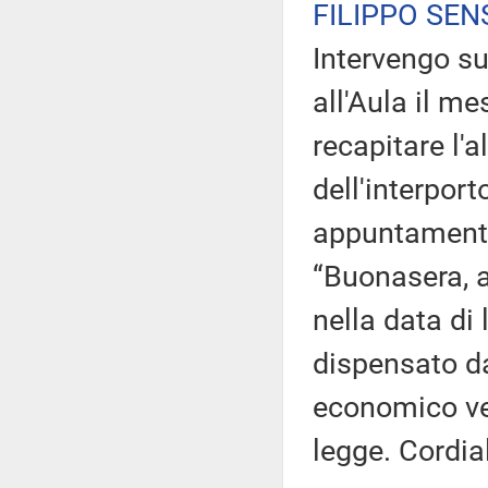
FILIPPO SEN
Intervengo sul
all'Aula il m
recapitare l'a
dell'interpor
appuntamento 
“Buonasera, a 
nella data di l
dispensato dal
economico ver
legge. Cordial