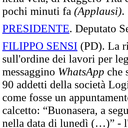
pochi minuti fa
(Applausi)
.
PRESIDENTE
. Deputato S
FILIPPO SENSI
(
PD
). La 
sull'ordine dei lavori per leg
messaggino
WhatsApp
che s
90 addetti della società Log
come fosse un appuntamento 
calcetto: “Buonasera, a segui
nella data di lunedì (…)” - l'