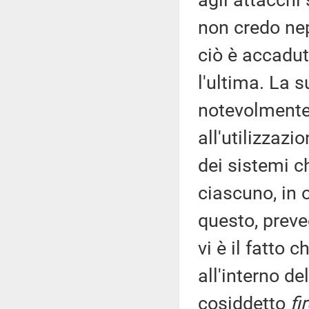
agli attacch
non credo nep
ciò è accadut
l'ultima. La s
notevolmente;
all'utilizzazi
dei sistemi ch
ciascuno, in 
questo, preve
vi è il fatto
all'interno d
cosiddetto
fi