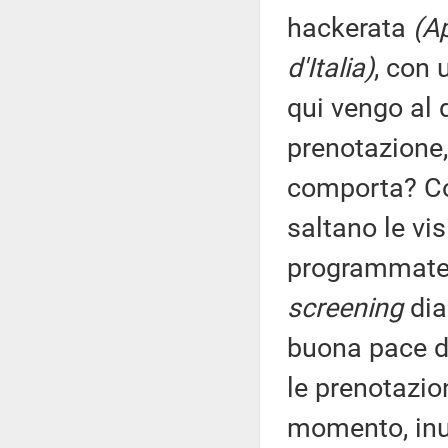
hackerata
(Ap
d'Italia)
, con
qui vengo al 
prenotazione,
comporta? Co
saltano le vi
programmate e
screening
dia
buona pace de
le prenotazio
momento, inut