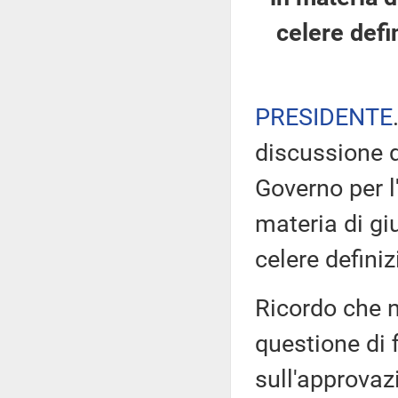
celere defi
PRESIDENTE
discussione d
Governo per l
materia di giu
celere defini
Ricordo che n
questione di 
sull'approva