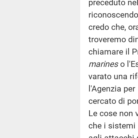
preceduto nel
riconoscendo 
credo che, ora
troveremo di
chiamare il Pr
marines
o l'E
varato una r
l'Agenzia per
cercato di por
Le cose non v
che i sistemi