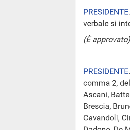
PRESIDENTE
verbale si in
(È approvato)
PRESIDENTE
comma 2, del
Ascani, Battel
Brescia, Brun
Cavandoli, Cir
Dadone, De Ma