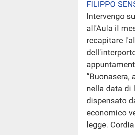
FILIPPO SEN
Intervengo sul
all'Aula il m
recapitare l'a
dell'interpor
appuntamento 
“Buonasera, a 
nella data di l
dispensato dal
economico ver
legge. Cordial