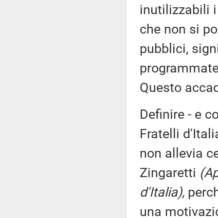
inutilizzabili 
che non si po
pubblici, sign
programmate,
Questo accad
Definire - e c
Fratelli d'Ita
non allevia c
Zingaretti
(Ap
d'Italia),
perch
una motivazio