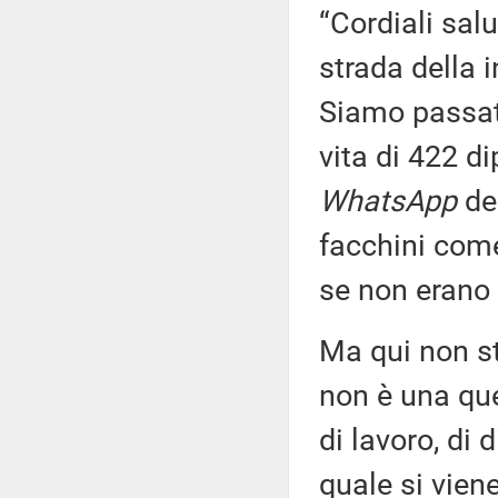
“Cordiali salu
strada della 
Siamo passat
vita di 422 d
WhatsApp
del
facchini come 
se non erano c
Ma qui non s
non è una qu
di lavoro, di d
quale si viene