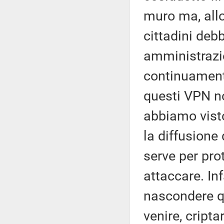
muro ma, allo
cittadini deb
amministrazi
continuament
questi VPN no
abbiamo visto
la diffusione 
serve per pro
attaccare. Inf
nascondere q
venire, cripta